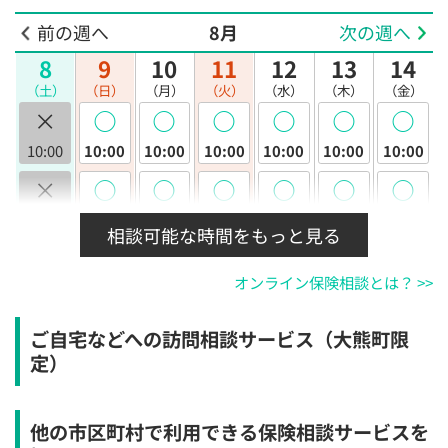
前の週へ
8月
次の週へ
8
9
10
11
12
13
14
（土）
（日）
（月）
（火）
（水）
（木）
（金）
×
◯
◯
◯
◯
◯
◯
10:00
10:00
10:00
10:00
10:00
10:00
10:00
×
◯
◯
◯
◯
◯
◯
10:30
10:30
10:30
10:30
10:30
10:30
10:30
相談可能な時間をもっと見る
×
◯
◯
◯
◯
◯
◯
オンライン保険相談とは？ >>
11:00
11:00
11:00
11:00
11:00
11:00
11:00
×
◯
◯
◯
◯
◯
◯
ご自宅などへの訪問相談サービス（大熊町限
11:30
11:30
11:30
11:30
11:30
11:30
11:30
定）
×
◯
◯
◯
◯
◯
◯
12:00
12:00
12:00
12:00
12:00
12:00
12:00
他の市区町村で利用できる保険相談サービスを