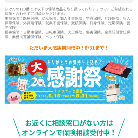
ほけんの110番では以下の保険商品を取り扱っておりますので、ご希望される
保険と合わせてご相談いただけます。
生命保険：医療保険、がん保険、個人年金保険、学資保険、介護保険、収入
保障保険、外貨建保険、就業不能保険、変額保険、終身保険、定期保険、養
老保険
損害保険：自動車保険、自転車保険、火災保険、傷害保険、企業賠償責任保
険、業務災害補償保険、ペット保険
ただいま大感謝祭開催中！8/31まで！
お近くに相談窓口がない方は
オンラインで保険相談受付中！