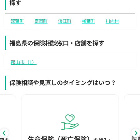
探す
×
◯
◯
◯
◯
◯
◯
12:30
12:30
12:30
12:30
12:30
12:30
12:30
双葉町
富岡町
浪江町
楢葉町
川内村
◯
◯
◯
◯
◯
◯
◯
13:00
13:00
13:00
13:00
13:00
13:00
13:00
福島県の保険相談窓口・店舗を探す
◯
◯
◯
◯
◯
◯
◯
13:30
13:30
13:30
13:30
13:30
13:30
13:30
郡山市（1）
◯
◯
◯
◯
◯
◯
◯
14:00
14:00
14:00
14:00
14:00
14:00
14:00
保険相談や見直しのタイミングはいつ？
◯
◯
◯
◯
◯
◯
◯
14:30
14:30
14:30
14:30
14:30
14:30
14:30
◯
◯
◯
◯
◯
◯
◯
15:00
15:00
15:00
15:00
15:00
15:00
15:00
◯
◯
◯
◯
◯
◯
◯
生命保険（死亡保険）
医
内容の
の
加入・