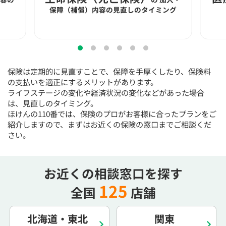
15:30
15:30
15:30
15:30
15:30
15:30
15:30
保障（補償）内容の見直しのタイミング
◯
◯
◯
◯
◯
◯
◯
16:00
16:00
16:00
16:00
16:00
16:00
16:00
◯
◯
◯
◯
◯
◯
◯
保険は定期的に見直すことで、保障を手厚くしたり、保険料
16:30
16:30
16:30
16:30
16:30
16:30
16:30
の支払いを適正にするメリットがあります。
ライフステージの変化や経済状況の変化などがあった場合
◯
◯
◯
◯
◯
◯
◯
は、見直しのタイミング。
17:00
17:00
17:00
17:00
17:00
17:00
17:00
ほけんの110番では、保険のプロがお客様に合ったプランをご
紹介しますので、まずはお近くの保険の窓口までご相談くだ
◯
◯
◯
◯
◯
◯
◯
さい。
17:30
17:30
17:30
17:30
17:30
17:30
17:30
◯
◯
◯
◯
◯
◯
◯
お近くの相談窓口を探す
18:00
18:00
18:00
18:00
18:00
18:00
18:00
125
全国
店舗
○：予約可 ×：予約不可
：お電話にてお問い合わせください
北海道・東北
関東