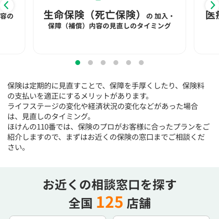
15:30
15:30
15:30
15:30
15:30
15:30
15:30
生命保険（死亡保険）
医
内容の
の
加入・
◯
◯
◯
◯
◯
◯
◯
保障（補償）内容の見直しのタイミング
16:00
16:00
16:00
16:00
16:00
16:00
16:00
◯
◯
◯
◯
◯
◯
◯
16:30
16:30
16:30
16:30
16:30
16:30
16:30
保険は定期的に見直すことで、保障を手厚くしたり、保険料
◯
◯
◯
◯
◯
◯
◯
の支払いを適正にするメリットがあります。
ライフステージの変化や経済状況の変化などがあった場合
17:00
17:00
17:00
17:00
17:00
17:00
17:00
は、見直しのタイミング。
◯
◯
◯
◯
◯
◯
◯
ほけんの110番では、保険のプロがお客様に合ったプランをご
紹介しますので、まずはお近くの保険の窓口までご相談くだ
17:30
17:30
17:30
17:30
17:30
17:30
17:30
さい。
◯
◯
◯
◯
◯
◯
◯
18:00
18:00
18:00
18:00
18:00
18:00
18:00
お近くの相談窓口を探す
125
○：予約可 ×：予約不可
全国
店舗
：お電話にてお問い合わせください