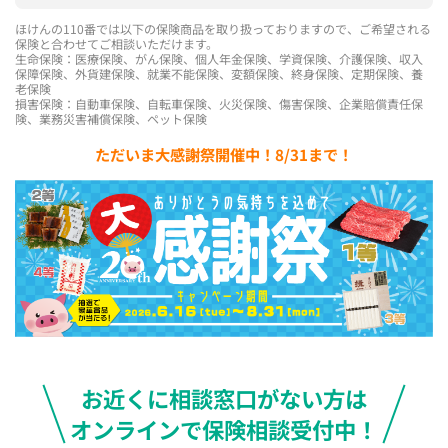
ほけんの110番では以下の保険商品を取り扱っておりますので、ご希望される
保険と合わせてご相談いただけます。
生命保険：医療保険、がん保険、個人年金保険、学資保険、介護保険、収入
保障保険、外貨建保険、就業不能保険、変額保険、終身保険、定期保険、養
老保険
損害保険：自動車保険、自転車保険、火災保険、傷害保険、企業賠償責任保
険、業務災害補償保険、ペット保険
ただいま大感謝祭開催中！8/31まで！
お近くに相談窓口がない方は
オンラインで保険相談受付中！