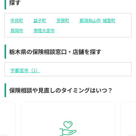
探す
×
◯
◯
◯
◯
◯
◯
12:30
12:30
12:30
12:30
12:30
12:30
12:30
市貝町
益子町
芳賀町
那須烏山市
城里町
◯
◯
◯
◯
◯
◯
◯
真岡市
常陸大宮市
13:00
13:00
13:00
13:00
13:00
13:00
13:00
◯
◯
◯
◯
◯
◯
◯
栃木県の保険相談窓口・店舗を探す
13:30
13:30
13:30
13:30
13:30
13:30
13:30
◯
◯
◯
◯
◯
◯
◯
宇都宮市（1）
14:00
14:00
14:00
14:00
14:00
14:00
14:00
◯
◯
◯
◯
◯
◯
◯
保険相談や見直しのタイミングはいつ？
14:30
14:30
14:30
14:30
14:30
14:30
14:30
◯
◯
◯
◯
◯
◯
◯
15:00
15:00
15:00
15:00
15:00
15:00
15:00
◯
◯
◯
◯
◯
◯
◯