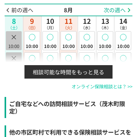
前の週へ
8月
次の週へ
8
9
10
11
12
13
14
（土）
（日）
（月）
（火）
（水）
（木）
（金）
×
◯
◯
◯
◯
◯
◯
10:00
10:00
10:00
10:00
10:00
10:00
10:00
×
◯
◯
◯
◯
◯
◯
10:30
10:30
10:30
10:30
10:30
10:30
10:30
相談可能な時間をもっと見る
×
◯
◯
◯
◯
◯
◯
オンライン保険相談とは？ >>
11:00
11:00
11:00
11:00
11:00
11:00
11:00
×
◯
◯
◯
◯
◯
◯
ご自宅などへの訪問相談サービス（茂木町限
11:30
11:30
11:30
11:30
11:30
11:30
11:30
定）
×
◯
◯
◯
◯
◯
◯
12:00
12:00
12:00
12:00
12:00
12:00
12:00
他の市区町村で利用できる保険相談サービスを