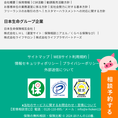
会社概要
採用情報
CSR活動
勧誘販売活動方針
お客様本位の業務運営に係る方針
反社会勢力に対する基本方針
フリーランスのお取引の方へ
カスタマーハラスメントへの対応に関する方針
日本生命グループ企業
日本生命保険相互会社
株式会社ＬＨＬ
（運営サイト：
保険相談ニアエル
／
くらべる保険なび
）
株式会社ライフサロン
株式会社ライフプラザパートナーズ
サイトマップ
WEBサイト利用規約
情報セキュリティポリシー
プライバシーポリシー
外部送信について
●当社のサービスに関するお問合わせ・苦情について
【苦情相談窓口】電話：0120-110-895／メール：info@e-hoken110.com
保険の無料相談・保険比較 © 2024 ほけんの110番.