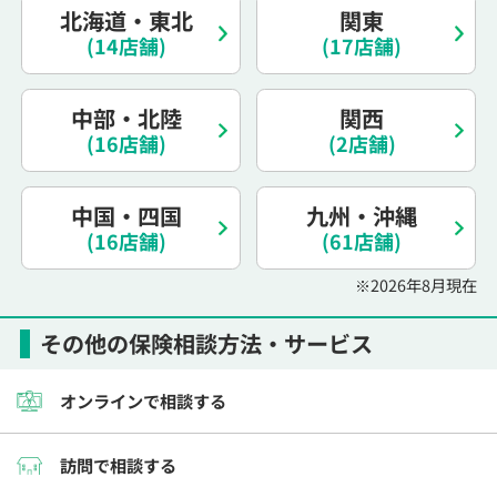
北海道・東北
関東
電話で相談予約
（オンライン保険相談専用）
0120-987-110
(14店舗)
(17店舗)
平日 / 土日祝日 10:00〜17:00（通話無料）
中部・北陸
関西
※受付時間外にご予約をいただいた場合は、
(16店舗)
(2店舗)
翌営業日のご連絡となります
中国・四国
九州・沖縄
(16店舗)
(61店舗)
※2026年8月現在
その他の保険相談方法・サービス
オンラインで相談する
訪問で相談する