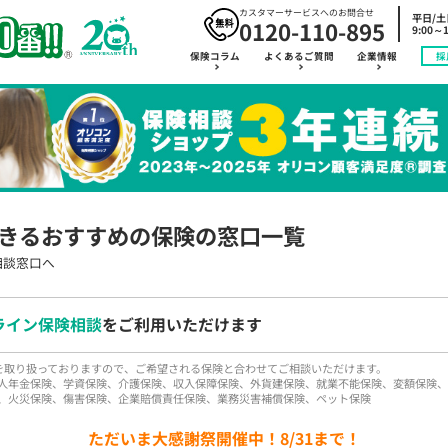
カスタマーサービスへのお問合せ
平日/
0120-110-895
9:00～1
保険コラム
よくあるご質問
企業情報
採
きるおすすめの保険の窓口一覧
相談窓口へ
ライン保険相談
をご利用いただけます
品を取り扱っておりますので、ご希望される保険と合わせてご相談いただけます。
人年金保険、学資保険、介護保険、収入保障保険、外貨建保険、就業不能保険、変額保険、
、火災保険、傷害保険、企業賠償責任保険、業務災害補償保険、ペット保険
ただいま大感謝祭開催中！8/31まで！