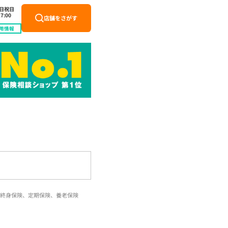
土日祝日
7:00
店舗をさがす
用情報
終身保険、定期保険、養老保険