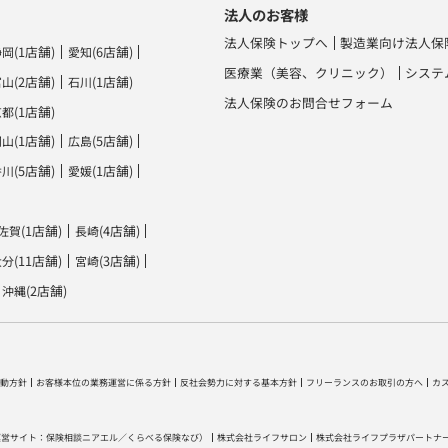
法人のお客様
法人保険トップへ
製造業向け法人保
(1店舗)
(6店舗)
静岡
愛知
医療業（美容、クリニック）
システ
(2店舗)
(1店舗)
富山
石川
法人保険のお問合せフォーム
(1店舗)
京都
(1店舗)
(5店舗)
岡山
広島
(5店舗)
(1店舗)
香川
愛媛
(1店舗)
(4店舗)
佐賀
長崎
(11店舗)
(3店舗)
大分
宮崎
(2店舗)
沖縄
動方針
お客様本位の業務運営に係る方針
反社会勢力に対する基本方針
フリーランスのお取引の方へ
カ
運営サイト：
保険相談ニアエル
／
くらべる保険なび
）
株式会社ライフサロン
株式会社ライフプラザパートナ