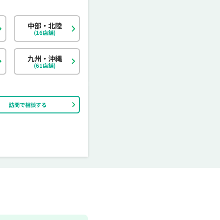
中部・北陸
北海道
東京都
岐阜県
大阪府
島根県
福岡県
神奈川県
宮城県
静岡県
京都府
岡山県
佐賀県
(16店舗)
茨城県
富山県
香川県
大分県
栃木県
石川県
愛媛県
宮崎県
九州・沖縄
(61店舗)
訪問で相談する