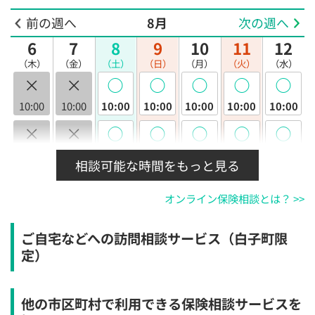
前の週へ
8月
次の週へ
6
7
8
9
10
11
12
（木）
（金）
（土）
（日）
（月）
（火）
（水）
×
×
◯
◯
◯
◯
◯
10:00
10:00
10:00
10:00
10:00
10:00
10:00
×
×
◯
◯
◯
◯
◯
10:30
10:30
10:30
10:30
10:30
10:30
10:30
相談可能な時間をもっと見る
×
×
◯
◯
◯
◯
◯
オンライン保険相談とは？ >>
11:00
11:00
11:00
11:00
11:00
11:00
11:00
×
×
◯
◯
◯
◯
◯
ご自宅などへの訪問相談サービス（白子町限
11:30
11:30
11:30
11:30
11:30
11:30
11:30
定）
×
×
◯
◯
◯
◯
◯
12:00
12:00
12:00
12:00
12:00
12:00
12:00
他の市区町村で利用できる保険相談サービスを