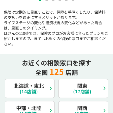
15:30
15:30
15:30
15:30
15:30
15:30
15:30
保険は定期的に見直すことで、保障を手厚くしたり、保険料
◯
◯
◯
◯
◯
◯
◯
の支払いを適正にするメリットがあります。
16:00
16:00
16:00
16:00
16:00
16:00
16:00
ライフステージの変化や経済状況の変化などがあった場合
は、見直しのタイミング。
◯
◯
◯
◯
◯
◯
◯
ほけんの110番では、保険のプロがお客様に合ったプランをご
紹介しますので、まずはお近くの保険の窓口までご相談くだ
16:30
16:30
16:30
16:30
16:30
16:30
16:30
さい。
◯
◯
◯
◯
◯
◯
◯
17:00
17:00
17:00
17:00
17:00
17:00
17:00
お近くの相談窓口を探す
◯
◯
◯
◯
◯
◯
◯
125
全国
店舗
17:30
17:30
17:30
17:30
17:30
17:30
17:30
◯
◯
◯
◯
◯
◯
◯
北海道・東北
関東
18:00
18:00
18:00
18:00
18:00
18:00
18:00
(14店舗)
(17店舗)
○：予約可 ×：予約不可
中部・北陸
関西
：お電話にてお問い合わせください