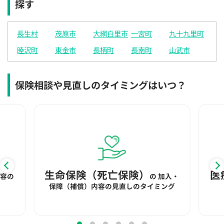
探す
×
×
◯
◯
◯
◯
◯
12:30
12:30
12:30
12:30
12:30
12:30
12:30
長生村
茂原市
大網白里市
一宮町
九十九里町
◯
◯
◯
◯
◯
◯
睦沢町
東金市
長柄町
長南町
山武市
13:00
13:00
13:00
13:00
13:00
13:00
13:00
◯
◯
◯
◯
◯
◯
保険相談や見直しのタイミングはいつ？
13:30
13:30
13:30
13:30
13:30
13:30
13:30
◯
◯
◯
◯
◯
◯
14:00
14:00
14:00
14:00
14:00
14:00
14:00
◯
◯
◯
◯
◯
◯
14:30
14:30
14:30
14:30
14:30
14:30
14:30
生命保険（死亡保険）
医
内容の
の
加入・
◯
◯
◯
◯
◯
◯
保障（補償）内容の見直しのタイミング
15:00
15:00
15:00
15:00
15:00
15:00
15:00
◯
◯
◯
◯
◯
◯