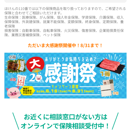
ほけんの110番では以下の保険商品を取り扱っておりますので、ご希望される
保険と合わせてご相談いただけます。
生命保険：医療保険、がん保険、個人年金保険、学資保険、介護保険、収入
保障保険、外貨建保険、就業不能保険、変額保険、終身保険、定期保険、養
老保険
損害保険：自動車保険、自転車保険、火災保険、傷害保険、企業賠償責任保
険、業務災害補償保険、ペット保険
ただいま大感謝祭開催中！8/31まで！
お近くに相談窓口がない方は
オンラインで保険相談受付中！