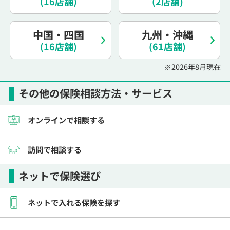
(16店舗)
(2店舗)
電話で相談予約
（オンライン保険相談専用）
0120-987-110
中国・四国
九州・沖縄
(16店舗)
平日 / 土日祝日 10:00〜17:00（通話無料）
(61店舗)
※受付時間外にご予約をいただいた場合は、
※2026年8月現在
翌営業日のご連絡となります
その他の保険相談方法・サービス
オンラインで相談する
訪問で相談する
ネットで保険選び
ネットで入れる保険を探す