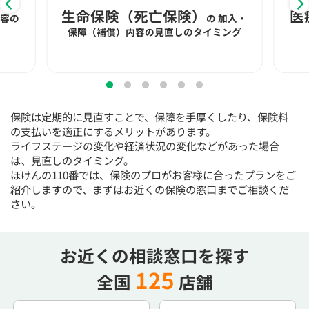
15:30
15:30
15:30
15:30
15:30
15:30
15:30
生命保険（死亡保険）
医
内容の
の
加入・
×
◯
◯
◯
◯
◯
◯
保障（補償）内容の見直しのタイミング
16:00
16:00
16:00
16:00
16:00
16:00
16:00
×
◯
◯
◯
◯
◯
◯
16:30
16:30
16:30
16:30
16:30
16:30
16:30
保険は定期的に見直すことで、保障を手厚くしたり、保険料
×
◯
◯
◯
◯
◯
◯
の支払いを適正にするメリットがあります。
ライフステージの変化や経済状況の変化などがあった場合
17:00
17:00
17:00
17:00
17:00
17:00
17:00
は、見直しのタイミング。
ほけんの110番では、保険のプロがお客様に合ったプランをご
×
◯
◯
◯
◯
◯
◯
紹介しますので、まずはお近くの保険の窓口までご相談くだ
17:30
17:30
17:30
17:30
17:30
17:30
17:30
さい。
×
◯
◯
◯
◯
◯
◯
18:00
18:00
18:00
18:00
18:00
18:00
18:00
お近くの相談窓口を探す
125
全国
店舗
○：予約可 ×：予約不可
：お電話にてお問い合わせください