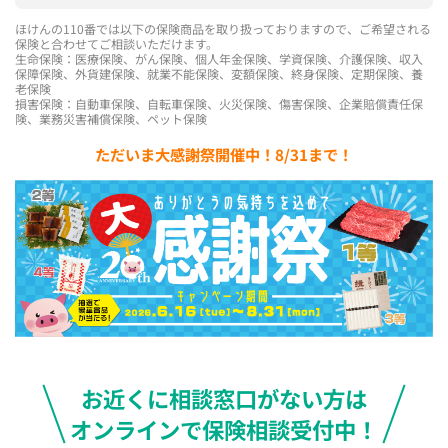
ほけんの110番では以下の保険商品を取り扱っておりますので、ご希望される
保険と合わせてご相談いただけます。
生命保険：医療保険、がん保険、個人年金保険、学資保険、介護保険、収入
保障保険、外貨建保険、就業不能保険、変額保険、終身保険、定期保険、養
老保険
損害保険：自動車保険、自転車保険、火災保険、傷害保険、企業賠償責任保
険、業務災害補償保険、ペット保険
ただいま大感謝祭開催中！8/31まで！
お近くに相談窓口がない方は
オンラインで保険相談受付中！