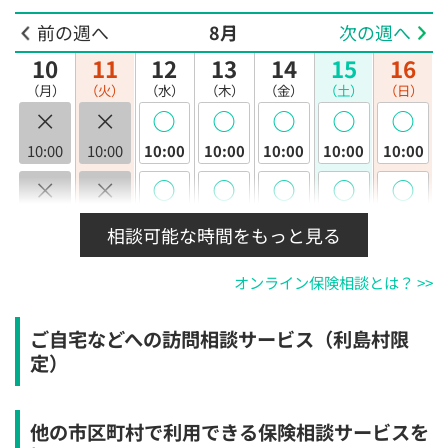
前の週へ
8月
次の週へ
10
11
12
13
14
15
16
（月）
（火）
（水）
（木）
（金）
（土）
（日）
×
×
◯
◯
◯
◯
◯
10:00
10:00
10:00
10:00
10:00
10:00
10:00
×
×
◯
◯
◯
◯
◯
10:30
10:30
10:30
10:30
10:30
10:30
10:30
相談可能な時間をもっと見る
×
×
◯
◯
◯
◯
◯
オンライン保険相談とは？ >>
11:00
11:00
11:00
11:00
11:00
11:00
11:00
×
×
◯
◯
◯
◯
◯
ご自宅などへの訪問相談サービス（利島村限
11:30
11:30
11:30
11:30
11:30
11:30
11:30
定）
×
×
◯
◯
◯
◯
◯
12:00
12:00
12:00
12:00
12:00
12:00
12:00
他の市区町村で利用できる保険相談サービスを