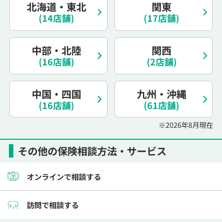
北海道・東北
関東
電話で相談予約
（オンライン保険相談専用）
0120-987-110
(14店舗)
(17店舗)
平日 / 土日祝日 10:00〜17:00（通話無料）
中部・北陸
関西
※受付時間外にご予約をいただいた場合は、
(16店舗)
(2店舗)
翌営業日のご連絡となります
中国・四国
九州・沖縄
(16店舗)
(61店舗)
※2026年8月現在
その他の保険相談方法・サービス
オンラインで相談する
訪問で相談する