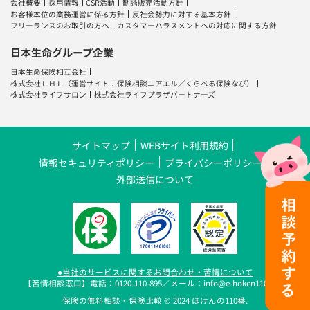
会社概要
採用情報
CSR活動
勧誘販売活動方針
お客様本位の業務運営に係る方針
反社会勢力に対する基本方針
フリーランスのお取引の方へ
カスタマーハラスメントへの対応に関する方針
日本生命グループ企業
日本生命保険相互会社
株式会社ＬＨＬ
（運営サイト：
保険相談ニアエル
／
くらべる保険なび
）
株式会社ライフサロン
株式会社ライフプラザパートナーズ
サイトマップ
WEBサイト利用規約
情報セキュリティポリシー
プライバシーポリシー
外部送信について
●当社のサービスに関するお問合わせ・苦情について
【苦情相談窓口】電話：0120-110-895／メール：info@e-hoken110.com
保険の無料相談・保険比較 © 2024 ほけんの110番.