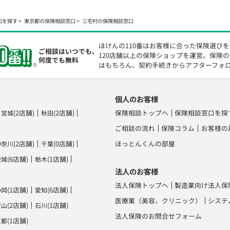
口を探す
東京都の保険相談窓口
三宅村の保険相談窓口
ほけんの110番はお客様に合った保険選び
ご相談はいつでも、
120店舗以上の保険ショップを運営。保険
何度でも無料
はもちろん、契約手続きからアフターフォ
個人のお客様
(2店舗)
(2店舗)
保険相談トップへ
保険相談窓口を探
宮城
秋田
ご相談の流れ
保険コラム
お客様の
(2店舗)
(0店舗)
ほっとんくんの部屋
神奈川
千葉
(6店舗)
(1店舗)
茨城
栃木
法人のお客様
法人保険トップへ
製造業向け法人保
(1店舗)
(6店舗)
静岡
愛知
医療業（美容、クリニック）
システ
(2店舗)
(1店舗)
富山
石川
法人保険のお問合せフォーム
(1店舗)
京都