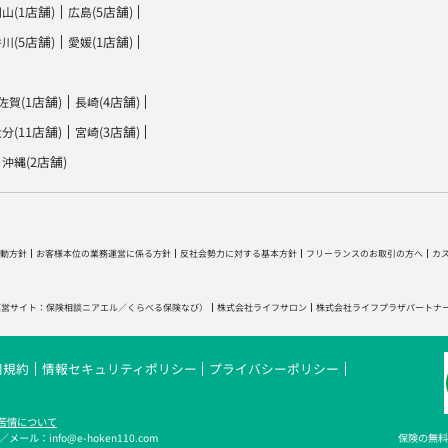
(1店舗)
(5店舗)
岡山
広島
(5店舗)
(1店舗)
香川
愛媛
(1店舗)
(4店舗)
佐賀
長崎
(11店舗)
(3店舗)
大分
宮崎
(2店舗)
沖縄
動方針
お客様本位の業務運営に係る方針
反社会勢力に対する基本方針
フリーランスのお取引の方へ
カ
運営サイト：
保険相談ニアエル
／
くらべる保険なび
）
株式会社ライフサロン
株式会社ライフプラザパートナ
用規約
情報セキュリティポリシー
プライバシーポリシー
苦情について
メール：info@e-hoken110.com
保険の無料相