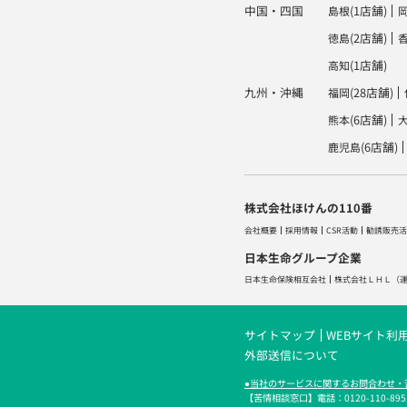
中国・四国
(1店舗)
島根
(2店舗)
徳島
(1店舗)
高知
九州・沖縄
(28店舗)
福岡
(6店舗)
熊本
(6店舗)
鹿児島
株式会社ほけんの110番
会社概要
採用情報
CSR活動
勧誘販売活
日本生命グループ企業
日本生命保険相互会社
株式会社ＬＨＬ
（
サイトマップ
WEBサイト利
外部送信について
●当社のサービスに関するお問合わせ・
【苦情相談窓口】電話：0120-110-895／