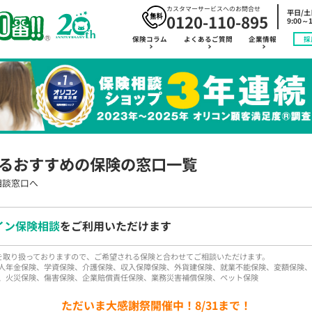
カスタマーサービスへのお問合せ
平日/
0120-110-895
9:00～1
保険コラム
よくあるご質問
企業情報
採
るおすすめの保険の窓口一覧
相談窓口へ
イン保険相談
をご利用いただけます
品を取り扱っておりますので、ご希望される保険と合わせてご相談いただけます。
人年金保険、学資保険、介護保険、収入保障保険、外貨建保険、就業不能保険、変額保険、
、火災保険、傷害保険、企業賠償責任保険、業務災害補償保険、ペット保険
ただいま大感謝祭開催中！8/31まで！