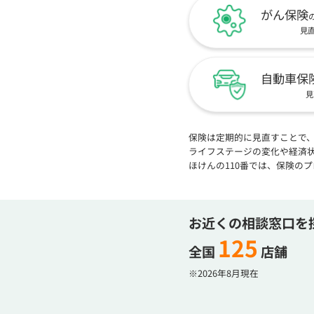
がん保険
見
自動車保
見
保険は定期的に見直すことで
ライフステージの変化や経済
ほけんの110番では、保険の
お近くの相談窓口を
125
全国
店舗
※2026年8月現在