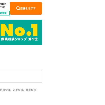
土日祝日
7:00
店舗をさがす
用情報
終身保険、定期保険、養老保険