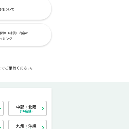
要性ついて
保障（補償）内容の
イミング
までご相談ください。
中部・北陸
北海道
東京都
岐阜県
大阪府
島根県
福岡県
神奈川県
宮城県
静岡県
京都府
岡山県
佐賀県
(16店舗)
茨城県
富山県
香川県
大分県
栃木県
石川県
愛媛県
宮崎県
九州・沖縄