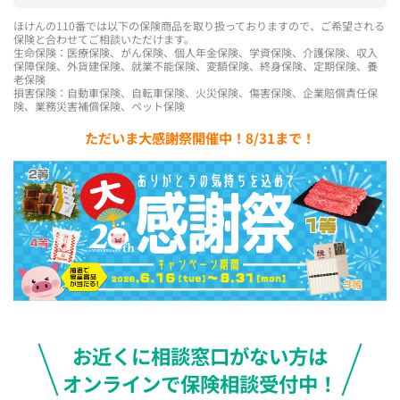
ほけんの110番では以下の保険商品を取り扱っておりますので、ご希望される
保険と合わせてご相談いただけます。
生命保険：医療保険、がん保険、個人年金保険、学資保険、介護保険、収入
保障保険、外貨建保険、就業不能保険、変額保険、終身保険、定期保険、養
老保険
損害保険：自動車保険、自転車保険、火災保険、傷害保険、企業賠償責任保
険、業務災害補償保険、ペット保険
ただいま大感謝祭開催中！8/31まで！
お近くに相談窓口がない方は
オンラインで保険相談受付中！