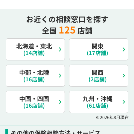
15:30
15:30
15:30
15:30
15:30
15:30
15:30
◯
◯
◯
◯
◯
◯
お近くの相談窓口を探す
16:00
16:00
16:00
16:00
16:00
16:00
16:00
125
全国
店舗
◯
◯
◯
◯
◯
◯
北海道・東北
関東
16:30
16:30
16:30
16:30
16:30
16:30
16:30
(14店舗)
(17店舗)
◯
◯
◯
◯
◯
◯
17:00
17:00
17:00
17:00
17:00
17:00
17:00
中部・北陸
関西
◯
◯
◯
◯
◯
◯
(16店舗)
(2店舗)
17:30
17:30
17:30
17:30
17:30
17:30
17:30
◯
◯
◯
◯
◯
◯
中国・四国
九州・沖縄
(16店舗)
(61店舗)
18:00
18:00
18:00
18:00
18:00
18:00
18:00
※2026年8月現在
○：予約可 ×：予約不可
：お電話にてお問い合わせください
その他の保険相談方法・サービス