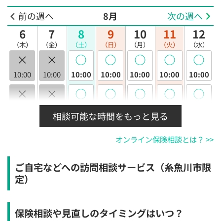
前の週へ
8月
次の週へ
6
7
8
9
10
11
12
（木）
（金）
（土）
（日）
（月）
（火）
（水）
×
×
◯
◯
◯
◯
◯
10:00
10:00
10:00
10:00
10:00
10:00
10:00
×
×
◯
◯
◯
◯
◯
10:30
10:30
10:30
10:30
10:30
10:30
10:30
相談可能な時間をもっと見る
×
×
◯
◯
◯
◯
◯
オンライン保険相談とは？ >>
11:00
11:00
11:00
11:00
11:00
11:00
11:00
×
×
◯
◯
◯
◯
◯
ご自宅などへの訪問相談サービス（糸魚川市限
11:30
11:30
11:30
11:30
11:30
11:30
11:30
定）
×
×
◯
◯
◯
◯
◯
12:00
12:00
12:00
12:00
12:00
12:00
12:00
保険相談や見直しのタイミングはいつ？