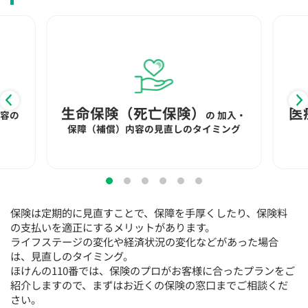
×
×
◯
◯
◯
◯
◯
12:30
12:30
12:30
12:30
12:30
12:30
12:30
×
◯
◯
◯
◯
◯
◯
13:00
13:00
13:00
13:00
13:00
13:00
13:00
×
◯
◯
◯
◯
◯
◯
生命保険（死亡保険）
医
内容の
の
加入・
13:30
13:30
13:30
13:30
13:30
13:30
13:30
保障（補償）内容の見直しのタイミング
×
◯
◯
◯
◯
◯
◯
14:00
14:00
14:00
14:00
14:00
14:00
14:00
×
◯
◯
◯
◯
◯
◯
保険は定期的に見直すことで、保障を手厚くしたり、保険料
14:30
14:30
14:30
14:30
14:30
14:30
14:30
の支払いを適正にするメリットがあります。
ライフステージの変化や経済状況の変化などがあった場合
×
◯
◯
◯
◯
◯
◯
は、見直しのタイミング。
15:00
15:00
15:00
15:00
15:00
15:00
15:00
ほけんの110番では、保険のプロがお客様に合ったプランをご
紹介しますので、まずはお近くの保険の窓口までご相談くだ
◯
◯
◯
◯
◯
◯
さい。