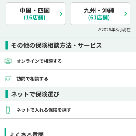
電話で相談予約
（オンライン保険相談専用）
0120-987-110
中国・四国
九州・沖縄
(16店舗)
(61店舗)
平日 / 土日祝日 10:00〜17:00（通話無料）
※2026年8月現在
※受付時間外にご予約をいただいた場合は、
翌営業日のご連絡となります
その他の保険相談方法・サービス
オンラインで相談する
訪問で相談する
ネットで保険選び
ネットで入れる保険を探す
よくある質問