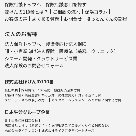
保険相談トップへ
保険相談窓口を探す
ほけんの110番とは？
ご相談の流れ
保険コラム
お客様の声
よくある質問
お問合せ
ほっとんくんの部屋
法人のお客様
法人保険トップへ
製造業向け法人保険
卸・小売業向け法人保険
医療業（美容、クリニック）
システム開発・クラウドサービス業
法人保険のお問合せフォーム
株式会社ほけんの110番
会社概要
採用情報
CSR活動
勧誘販売活動方針
お客様本位の業務運営に係る方針
反社会勢力に対する基本方針
フリーランスのお取引の方へ
カスタマーハラスメントへの対応に関する方針
日本生命グループ企業
日本生命保険相互会社
株式会社ＬＨＬ
（運営サイト：
保険相談ニアエル
／
くらべる保険なび
）
株式会社ライフサロン
株式会社ライフプラザパートナーズ