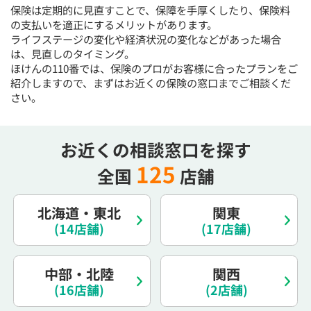
保険は定期的に見直すことで、保障を手厚くしたり、保険料
15:30
15:30
15:30
15:30
15:30
15:30
15:30
の支払いを適正にするメリットがあります。
◯
◯
◯
◯
◯
◯
◯
ライフステージの変化や経済状況の変化などがあった場合
は、見直しのタイミング。
16:00
16:00
16:00
16:00
16:00
16:00
16:00
ほけんの110番では、保険のプロがお客様に合ったプランをご
◯
◯
◯
◯
◯
◯
◯
紹介しますので、まずはお近くの保険の窓口までご相談くだ
さい。
16:30
16:30
16:30
16:30
16:30
16:30
16:30
◯
◯
◯
◯
◯
◯
◯
お近くの相談窓口を探す
17:00
17:00
17:00
17:00
17:00
17:00
17:00
125
全国
店舗
◯
◯
◯
◯
◯
◯
◯
17:30
17:30
17:30
17:30
17:30
17:30
17:30
北海道・東北
関東
◯
◯
◯
◯
◯
◯
◯
(14店舗)
(17店舗)
18:00
18:00
18:00
18:00
18:00
18:00
18:00
中部・北陸
関西
○：予約可 ×：予約不可
(16店舗)
(2店舗)
：お電話にてお問い合わせください