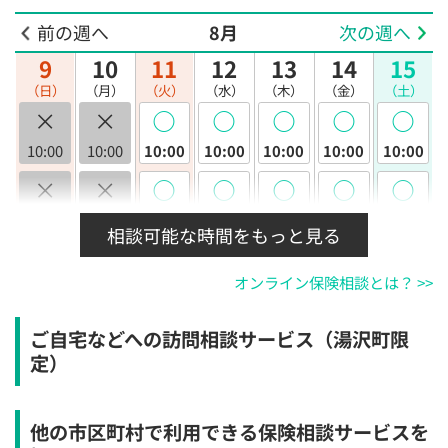
前の週へ
8月
次の週へ
9
10
11
12
13
14
15
（日）
（月）
（火）
（水）
（木）
（金）
（土）
×
×
◯
◯
◯
◯
◯
10:00
10:00
10:00
10:00
10:00
10:00
10:00
×
×
◯
◯
◯
◯
◯
10:30
10:30
10:30
10:30
10:30
10:30
10:30
相談可能な時間をもっと見る
×
×
◯
◯
◯
◯
◯
オンライン保険相談とは？ >>
11:00
11:00
11:00
11:00
11:00
11:00
11:00
×
×
◯
◯
◯
◯
◯
ご自宅などへの訪問相談サービス（湯沢町限
11:30
11:30
11:30
11:30
11:30
11:30
11:30
定）
×
×
◯
◯
◯
◯
◯
12:00
12:00
12:00
12:00
12:00
12:00
12:00
他の市区町村で利用できる保険相談サービスを