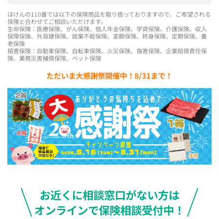
ほけんの110番では以下の保険商品を取り扱っておりますので、ご希望される
保険と合わせてご相談いただけます。
生命保険：医療保険、がん保険、個人年金保険、学資保険、介護保険、収入
保障保険、外貨建保険、就業不能保険、変額保険、終身保険、定期保険、養
老保険
損害保険：自動車保険、自転車保険、火災保険、傷害保険、企業賠償責任保
険、業務災害補償保険、ペット保険
ただいま大感謝祭開催中！8/31まで！
お近くに相談窓口がない方は
オンラインで保険相談受付中！