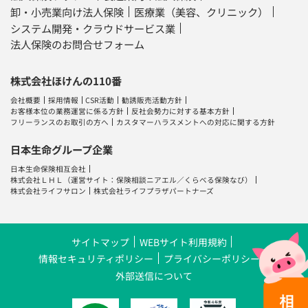
卸・小売業向け法人保険
医療業（美容、クリニック）
システム開発・クラウドサービス業
法人保険のお問合せフォーム
株式会社ほけんの110番
会社概要
採用情報
CSR活動
勧誘販売活動方針
お客様本位の業務運営に係る方針
反社会勢力に対する基本方針
フリーランスのお取引の方へ
カスタマーハラスメントへの対応に関する方針
日本生命グループ企業
日本生命保険相互会社
株式会社ＬＨＬ
（運営サイト：
保険相談ニアエル
／
くらべる保険なび
）
株式会社ライフサロン
株式会社ライフプラザパートナーズ
サイトマップ
WEBサイト利用規約
情報セキュリティポリシー
プライバシーポリシー
外部送信について