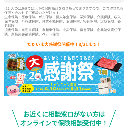
ほけんの110番では以下の保険商品を取り扱っておりますので、ご希望される
保険と合わせてご相談いただけます。
生命保険：医療保険、がん保険、個人年金保険、学資保険、介護保険、収入
保障保険、外貨建保険、就業不能保険、変額保険、終身保険、定期保険、養
老保険
損害保険：自動車保険、自転車保険、火災保険、傷害保険、企業賠償責任保
険、業務災害補償保険、ペット保険
ただいま大感謝祭開催中！8/31まで！
お近くに相談窓口がない方は
オンラインで保険相談受付中！