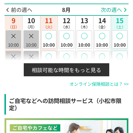
前の週へ
8月
次の週へ
9
10
11
12
13
14
15
（日）
（月）
（火）
（水）
（木）
（金）
（土）
×
×
◯
◯
◯
◯
◯
10:00
10:00
10:00
10:00
10:00
10:00
10:00
×
×
◯
◯
◯
◯
◯
10:30
10:30
10:30
10:30
10:30
10:30
10:30
相談可能な時間をもっと見る
×
×
◯
◯
◯
◯
◯
オンライン保険相談とは？ >>
11:00
11:00
11:00
11:00
11:00
11:00
11:00
×
×
◯
◯
◯
◯
◯
ご自宅などへの訪問相談サービス（小松市限
11:30
11:30
11:30
11:30
11:30
11:30
11:30
定）
×
×
◯
◯
◯
◯
◯
12:00
12:00
12:00
12:00
12:00
12:00
12:00