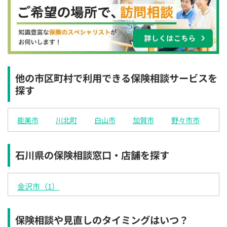
×
×
◯
◯
◯
◯
◯
12:30
12:30
12:30
12:30
12:30
12:30
12:30
◯
◯
◯
◯
◯
◯
◯
13:00
13:00
13:00
13:00
13:00
13:00
13:00
◯
◯
◯
◯
◯
◯
◯
他の市区町村で利用できる保険相談サービスを
探す
13:30
13:30
13:30
13:30
13:30
13:30
13:30
◯
◯
◯
◯
◯
◯
◯
能美市
川北町
白山市
加賀市
野々市市
14:00
14:00
14:00
14:00
14:00
14:00
14:00
◯
◯
◯
◯
◯
◯
◯
石川県の保険相談窓口・店舗を探す
14:30
14:30
14:30
14:30
14:30
14:30
14:30
◯
◯
◯
◯
◯
◯
◯
金沢市（1）
15:00
15:00
15:00
15:00
15:00
15:00
15:00
◯
◯
◯
◯
◯
◯
◯
保険相談や見直しのタイミングはいつ？