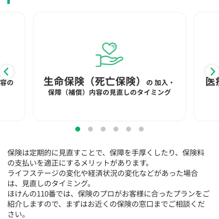
15:30
15:30
15:30
15:30
15:30
15:30
15:30
◯
◯
◯
◯
◯
◯
◯
16:00
16:00
16:00
16:00
16:00
16:00
16:00
◯
◯
◯
◯
◯
◯
◯
16:30
16:30
16:30
16:30
16:30
16:30
16:30
生命保険（死亡保険）
医
内容の
の
加入・
◯
◯
◯
◯
◯
◯
◯
保障（補償）内容の見直しのタイミング
17:00
17:00
17:00
17:00
17:00
17:00
17:00
◯
◯
◯
◯
◯
◯
◯
17:30
17:30
17:30
17:30
17:30
17:30
17:30
保険は定期的に見直すことで、保障を手厚くしたり、保険料
◯
◯
◯
◯
◯
◯
◯
の支払いを適正にするメリットがあります。
ライフステージの変化や経済状況の変化などがあった場合
18:00
18:00
18:00
18:00
18:00
18:00
18:00
は、見直しのタイミング。
ほけんの110番では、保険のプロがお客様に合ったプランをご
○：予約可 ×：予約不可
紹介しますので、まずはお近くの保険の窓口までご相談くだ
：お電話にてお問い合わせください
さい。