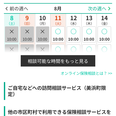
前の週へ
8月
次の週へ
8
9
10
11
12
13
14
（土）
（日）
（月）
（火）
（水）
（木）
（金）
×
×
×
◯
◯
◯
◯
10:00
10:00
10:00
10:00
10:00
10:00
10:00
×
×
×
◯
◯
◯
◯
10:30
10:30
10:30
10:30
10:30
10:30
10:30
相談可能な時間をもっと見る
×
×
×
◯
◯
◯
◯
オンライン保険相談とは？ >>
11:00
11:00
11:00
11:00
11:00
11:00
11:00
×
×
×
◯
◯
◯
◯
ご自宅などへの訪問相談サービス（美浜町限
11:30
11:30
11:30
11:30
11:30
11:30
11:30
定）
×
×
×
◯
◯
◯
◯
12:00
12:00
12:00
12:00
12:00
12:00
12:00
他の市区町村で利用できる保険相談サービスを