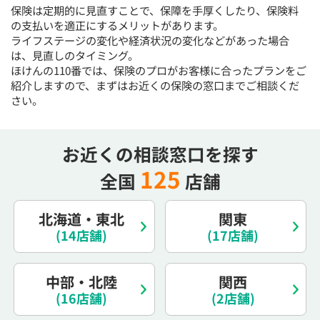
保険は定期的に見直すことで、保障を手厚くしたり、保険料
15:30
15:30
15:30
15:30
15:30
15:30
15:30
の支払いを適正にするメリットがあります。
◯
◯
◯
◯
◯
◯
◯
ライフステージの変化や経済状況の変化などがあった場合
は、見直しのタイミング。
16:00
16:00
16:00
16:00
16:00
16:00
16:00
ほけんの110番では、保険のプロがお客様に合ったプランをご
◯
◯
◯
◯
◯
◯
◯
紹介しますので、まずはお近くの保険の窓口までご相談くだ
さい。
16:30
16:30
16:30
16:30
16:30
16:30
16:30
◯
◯
◯
◯
◯
◯
◯
お近くの相談窓口を探す
17:00
17:00
17:00
17:00
17:00
17:00
17:00
125
全国
店舗
◯
◯
◯
◯
◯
◯
◯
17:30
17:30
17:30
17:30
17:30
17:30
17:30
北海道・東北
関東
◯
◯
◯
◯
◯
◯
◯
(14店舗)
(17店舗)
18:00
18:00
18:00
18:00
18:00
18:00
18:00
中部・北陸
関西
○：予約可 ×：予約不可
(16店舗)
(2店舗)
：お電話にてお問い合わせください