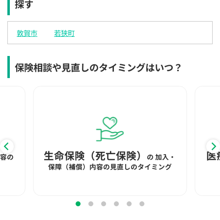
探す
×
×
×
◯
◯
◯
◯
12:30
12:30
12:30
12:30
12:30
12:30
12:30
敦賀市
若狭町
×
◯
◯
◯
◯
◯
◯
13:00
13:00
13:00
13:00
13:00
13:00
13:00
保険相談や見直しのタイミングはいつ？
×
◯
◯
◯
◯
◯
◯
13:30
13:30
13:30
13:30
13:30
13:30
13:30
◯
◯
◯
◯
◯
◯
14:00
14:00
14:00
14:00
14:00
14:00
14:00
◯
◯
◯
◯
◯
◯
◯
生命保険（死亡保険）
医
内容の
の
加入・
14:30
14:30
14:30
14:30
14:30
14:30
14:30
保障（補償）内容の見直しのタイミング
◯
◯
◯
◯
◯
◯
◯
15:00
15:00
15:00
15:00
15:00
15:00
15:00
◯
◯
◯
◯
◯
◯
◯