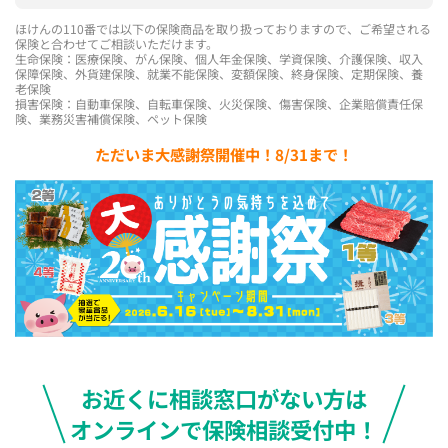
ほけんの110番では以下の保険商品を取り扱っておりますので、ご希望される
保険と合わせてご相談いただけます。
生命保険：医療保険、がん保険、個人年金保険、学資保険、介護保険、収入
保障保険、外貨建保険、就業不能保険、変額保険、終身保険、定期保険、養
老保険
損害保険：自動車保険、自転車保険、火災保険、傷害保険、企業賠償責任保
険、業務災害補償保険、ペット保険
ただいま大感謝祭開催中！8/31まで！
お近くに相談窓口がない方は
オンラインで保険相談受付中！