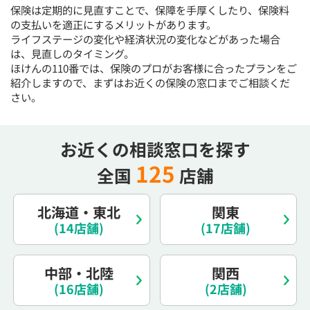
保険は定期的に見直すことで、保障を手厚くしたり、保険料
15:30
15:30
15:30
15:30
15:30
15:30
15:30
の支払いを適正にするメリットがあります。
◯
◯
◯
◯
◯
◯
◯
ライフステージの変化や経済状況の変化などがあった場合
は、見直しのタイミング。
16:00
16:00
16:00
16:00
16:00
16:00
16:00
ほけんの110番では、保険のプロがお客様に合ったプランをご
◯
◯
◯
◯
◯
◯
◯
紹介しますので、まずはお近くの保険の窓口までご相談くだ
さい。
16:30
16:30
16:30
16:30
16:30
16:30
16:30
◯
◯
◯
◯
◯
◯
◯
お近くの相談窓口を探す
17:00
17:00
17:00
17:00
17:00
17:00
17:00
125
全国
店舗
◯
◯
◯
◯
◯
◯
◯
17:30
17:30
17:30
17:30
17:30
17:30
17:30
北海道・東北
関東
◯
◯
◯
◯
◯
◯
◯
(14店舗)
(17店舗)
18:00
18:00
18:00
18:00
18:00
18:00
18:00
中部・北陸
関西
○：予約可 ×：予約不可
(16店舗)
(2店舗)
：お電話にてお問い合わせください