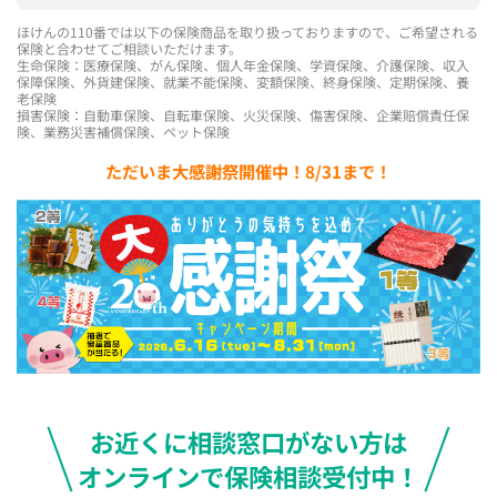
ほけんの110番では以下の保険商品を取り扱っておりますので、ご希望される
保険と合わせてご相談いただけます。
生命保険：医療保険、がん保険、個人年金保険、学資保険、介護保険、収入
保障保険、外貨建保険、就業不能保険、変額保険、終身保険、定期保険、養
老保険
損害保険：自動車保険、自転車保険、火災保険、傷害保険、企業賠償責任保
険、業務災害補償保険、ペット保険
ただいま大感謝祭開催中！8/31まで！
お近くに相談窓口がない方は
オンラインで保険相談受付中！