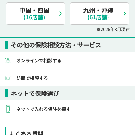
電話で相談予約
（オンライン保険相談専用）
0120-987-110
中国・四国
九州・沖縄
(16店舗)
(61店舗)
平日 / 土日祝日 10:00〜17:00（通話無料）
※2026年8月現在
※受付時間外にご予約をいただいた場合は、
翌営業日のご連絡となります
その他の保険相談方法・サービス
オンラインで相談する
訪問で相談する
ネットで保険選び
ネットで入れる保険を探す
よくある質問