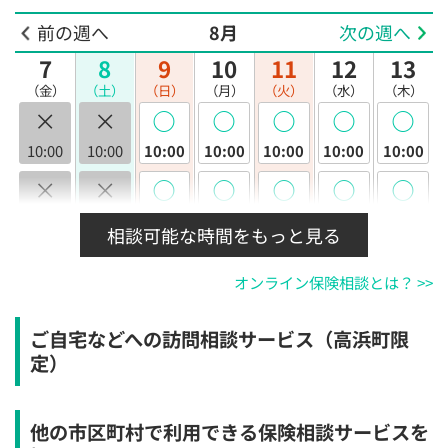
前の週へ
8月
次の週へ
7
8
9
10
11
12
13
（金）
（土）
（日）
（月）
（火）
（水）
（木）
×
×
◯
◯
◯
◯
◯
10:00
10:00
10:00
10:00
10:00
10:00
10:00
×
×
◯
◯
◯
◯
◯
10:30
10:30
10:30
10:30
10:30
10:30
10:30
相談可能な時間をもっと見る
×
×
◯
◯
◯
◯
◯
オンライン保険相談とは？ >>
11:00
11:00
11:00
11:00
11:00
11:00
11:00
×
×
◯
◯
◯
◯
◯
ご自宅などへの訪問相談サービス（高浜町限
11:30
11:30
11:30
11:30
11:30
11:30
11:30
定）
×
×
◯
◯
◯
◯
◯
12:00
12:00
12:00
12:00
12:00
12:00
12:00
他の市区町村で利用できる保険相談サービスを