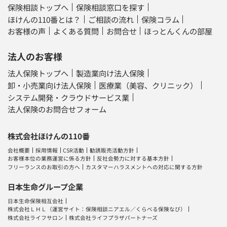
保険相談トップへ
保険相談窓口を探す
ほけんの110番とは？
ご相談の流れ
保険コラム
お客様の声
よくある質問
お問合せ
ほっとんくんの部屋
法人のお客様
法人保険トップへ
製造業向け法人保険
卸・小売業向け法人保険
医療業（美容、クリニック）
システム開発・クラウドサービス業
法人保険のお問合せフォーム
株式会社ほけんの110番
会社概要
採用情報
CSR活動
勧誘販売活動方針
お客様本位の業務運営に係る方針
反社会勢力に対する基本方針
フリーランスのお取引の方へ
カスタマーハラスメントへの対応に関する方針
日本生命グループ企業
日本生命保険相互会社
株式会社ＬＨＬ
（運営サイト：
保険相談ニアエル
／
くらべる保険なび
）
株式会社ライフサロン
株式会社ライフプラザパートナーズ