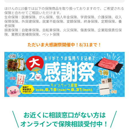
ほけんの110番では以下の保険商品を取り扱っておりますので、ご希望される
保険と合わせてご相談いただけます。
生命保険：医療保険、がん保険、個人年金保険、学資保険、介護保険、収入
保障保険、外貨建保険、就業不能保険、変額保険、終身保険、定期保険、養
老保険
損害保険：自動車保険、自転車保険、火災保険、傷害保険、企業賠償責任保
険、業務災害補償保険、ペット保険
ただいま大感謝祭開催中！8/31まで！
お近くに相談窓口がない方は
オンラインで保険相談受付中！