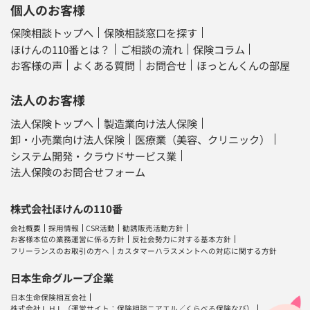
個人のお客様
保険相談トップへ
保険相談窓口を探す
ほけんの110番とは？
ご相談の流れ
保険コラム
お客様の声
よくある質問
お問合せ
ほっとんくんの部屋
法人のお客様
法人保険トップへ
製造業向け法人保険
卸・小売業向け法人保険
医療業（美容、クリニック）
システム開発・クラウドサービス業
法人保険のお問合せフォーム
株式会社ほけんの110番
会社概要
採用情報
CSR活動
勧誘販売活動方針
お客様本位の業務運営に係る方針
反社会勢力に対する基本方針
フリーランスのお取引の方へ
カスタマーハラスメントへの対応に関する方針
日本生命グループ企業
日本生命保険相互会社
株式会社ＬＨＬ
（運営サイト：
保険相談ニアエル
／
くらべる保険なび
）