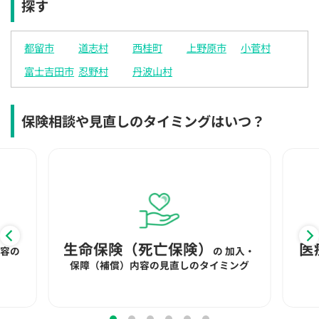
探す
×
×
◯
◯
◯
◯
◯
12:30
12:30
12:30
12:30
12:30
12:30
12:30
都留市
道志村
西桂町
上野原市
小菅村
×
◯
◯
◯
◯
◯
◯
富士吉田市
忍野村
丹波山村
13:00
13:00
13:00
13:00
13:00
13:00
13:00
×
◯
◯
◯
◯
◯
◯
保険相談や見直しのタイミングはいつ？
13:30
13:30
13:30
13:30
13:30
13:30
13:30
◯
◯
◯
◯
◯
◯
◯
14:00
14:00
14:00
14:00
14:00
14:00
14:00
◯
◯
◯
◯
◯
◯
◯
14:30
14:30
14:30
14:30
14:30
14:30
14:30
生命保険（死亡保険）
医
内容の
の
加入・
◯
◯
◯
◯
◯
◯
◯
保障（補償）内容の見直しのタイミング
15:00
15:00
15:00
15:00
15:00
15:00
15:00
◯
◯
◯
◯
◯
◯
◯