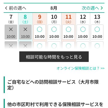
前の週へ
8月
次の週へ
7
8
9
10
11
12
13
（金）
（土）
（日）
（月）
（火）
（水）
（木）
×
×
◯
◯
◯
◯
◯
10:00
10:00
10:00
10:00
10:00
10:00
10:00
×
×
◯
◯
◯
◯
◯
10:30
10:30
10:30
10:30
10:30
10:30
10:30
相談可能な時間をもっと見る
×
×
◯
◯
◯
◯
◯
オンライン保険相談とは？ >>
11:00
11:00
11:00
11:00
11:00
11:00
11:00
×
×
◯
◯
◯
◯
◯
ご自宅などへの訪問相談サービス（大月市限
11:30
11:30
11:30
11:30
11:30
11:30
11:30
定）
×
×
◯
◯
◯
◯
◯
12:00
12:00
12:00
12:00
12:00
12:00
12:00
他の市区町村で利用できる保険相談サービスを