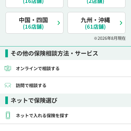
(16店舗)
(2店舗)
電話で相談予約
（オンライン保険相談専用）
0120-987-110
中国・四国
九州・沖縄
(16店舗)
平日 / 土日祝日 10:00〜17:00（通話無料）
(61店舗)
※受付時間外にご予約をいただいた場合は、
※2026年8月現在
翌営業日のご連絡となります
その他の保険相談方法・サービス
オンラインで相談する
訪問で相談する
ネットで保険選び
ネットで入れる保険を探す