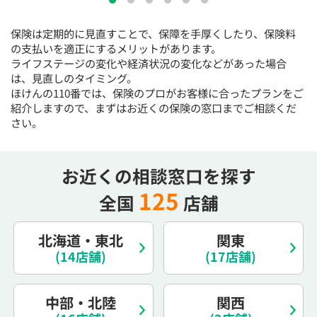
15:30
15:30
15:30
15:30
15:30
15:30
15:30
保険は定期的に見直すことで、保障を手厚くしたり、保険料
◯
◯
◯
◯
◯
◯
◯
の支払いを適正にするメリットがあります。
16:00
16:00
16:00
16:00
16:00
16:00
16:00
ライフステージの変化や経済状況の変化などがあった場合
は、見直しのタイミング。
◯
◯
◯
◯
◯
◯
◯
ほけんの110番では、保険のプロがお客様に合ったプランをご
紹介しますので、まずはお近くの保険の窓口までご相談くだ
16:30
16:30
16:30
16:30
16:30
16:30
16:30
さい。
◯
◯
◯
◯
◯
◯
◯
17:00
17:00
17:00
17:00
17:00
17:00
17:00
お近くの相談窓口を探す
◯
◯
◯
◯
◯
◯
◯
125
全国
店舗
17:30
17:30
17:30
17:30
17:30
17:30
17:30
◯
◯
◯
◯
◯
◯
◯
北海道・東北
関東
18:00
18:00
18:00
18:00
18:00
18:00
18:00
(14店舗)
(17店舗)
○：予約可 ×：予約不可
中部・北陸
関西
：お電話にてお問い合わせください