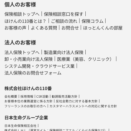
個人のお客様
保険相談トップへ
保険相談窓口を探す
ほけんの110番とは？
ご相談の流れ
保険コラム
お客様の声
よくある質問
お問合せ
ほっとんくんの部屋
法人のお客様
法人保険トップへ
製造業向け法人保険
卸・小売業向け法人保険
医療業（美容、クリニック）
システム開発・クラウドサービス業
法人保険のお問合せフォーム
株式会社ほけんの110番
会社概要
採用情報
CSR活動
勧誘販売活動方針
お客様本位の業務運営に係る方針
反社会勢力に対する基本方針
フリーランスのお取引の方へ
カスタマーハラスメントへの対応に関する方針
日本生命グループ企業
日本生命保険相互会社
株式会社ＬＨＬ
（運営サイト：
保険相談ニアエル
／
くらべる保険なび
）