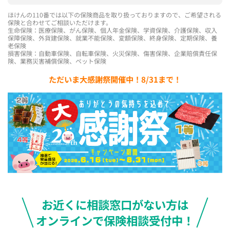
ほけんの110番では以下の保険商品を取り扱っておりますので、ご希望される
保険と合わせてご相談いただけます。
生命保険：医療保険、がん保険、個人年金保険、学資保険、介護保険、収入
保障保険、外貨建保険、就業不能保険、変額保険、終身保険、定期保険、養
老保険
損害保険：自動車保険、自転車保険、火災保険、傷害保険、企業賠償責任保
険、業務災害補償保険、ペット保険
ただいま大感謝祭開催中！8/31まで！
お近くに相談窓口がない方は
オンラインで保険相談受付中！