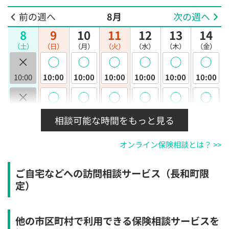
前の週へ
8月
次の週へ
8
9
10
11
12
13
14
（土）
（日）
（月）
（火）
（水）
（木）
（金）
×
◯
◯
◯
◯
◯
◯
10:00
10:00
10:00
10:00
10:00
10:00
10:00
×
◯
◯
◯
◯
◯
◯
10:30
10:30
10:30
10:30
10:30
10:30
10:30
相談可能な時間をもっと見る
×
◯
◯
◯
◯
◯
◯
オンライン保険相談とは？ >>
11:00
11:00
11:00
11:00
11:00
11:00
11:00
×
◯
◯
◯
◯
◯
◯
ご自宅などへの訪問相談サービス（長和町限
11:30
11:30
11:30
11:30
11:30
11:30
11:30
定）
×
◯
◯
◯
◯
◯
◯
12:00
12:00
12:00
12:00
12:00
12:00
12:00
他の市区町村で利用できる保険相談サービスを