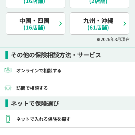
(16店舗)
(2店舗)
電話で相談予約
（オンライン保険相談専用）
0120-987-110
中国・四国
九州・沖縄
(16店舗)
平日 / 土日祝日 10:00〜17:00（通話無料）
(61店舗)
※受付時間外にご予約をいただいた場合は、
※2026年8月現在
翌営業日のご連絡となります
その他の保険相談方法・サービス
オンラインで相談する
訪問で相談する
ネットで保険選び
ネットで入れる保険を探す