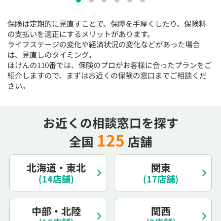
15:30
15:30
15:30
15:30
15:30
15:30
15:30
保険は定期的に見直すことで、保障を手厚くしたり、保険料
◯
◯
◯
◯
◯
◯
◯
の支払いを適正にするメリットがあります。
16:00
16:00
16:00
16:00
16:00
16:00
16:00
ライフステージの変化や経済状況の変化などがあった場合
は、見直しのタイミング。
◯
◯
◯
◯
◯
◯
◯
ほけんの110番では、保険のプロがお客様に合ったプランをご
紹介しますので、まずはお近くの保険の窓口までご相談くだ
16:30
16:30
16:30
16:30
16:30
16:30
16:30
さい。
◯
◯
◯
◯
◯
◯
◯
17:00
17:00
17:00
17:00
17:00
17:00
17:00
お近くの相談窓口を探す
◯
◯
◯
◯
◯
◯
◯
125
全国
店舗
17:30
17:30
17:30
17:30
17:30
17:30
17:30
◯
◯
◯
◯
◯
◯
◯
北海道・東北
関東
18:00
18:00
18:00
18:00
18:00
18:00
18:00
(14店舗)
(17店舗)
○：予約可 ×：予約不可
中部・北陸
関西
：お電話にてお問い合わせください