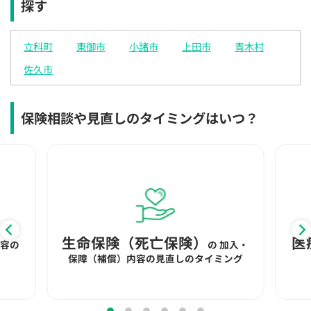
探す
×
◯
◯
◯
◯
◯
◯
12:30
12:30
12:30
12:30
12:30
12:30
12:30
立科町
東御市
小諸市
上田市
青木村
◯
◯
◯
◯
◯
◯
◯
佐久市
13:00
13:00
13:00
13:00
13:00
13:00
13:00
◯
◯
◯
◯
◯
◯
◯
保険相談や見直しのタイミングはいつ？
13:30
13:30
13:30
13:30
13:30
13:30
13:30
◯
◯
◯
◯
◯
◯
◯
14:00
14:00
14:00
14:00
14:00
14:00
14:00
◯
◯
◯
◯
◯
◯
◯
14:30
14:30
14:30
14:30
14:30
14:30
14:30
生命保険（死亡保険）
医
内容の
の
加入・
◯
◯
◯
◯
◯
◯
◯
保障（補償）内容の見直しのタイミング
15:00
15:00
15:00
15:00
15:00
15:00
15:00
◯
◯
◯
◯
◯
◯
◯