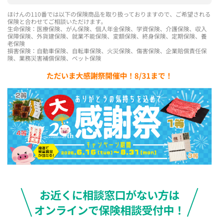
ほけんの110番では以下の保険商品を取り扱っておりますので、ご希望される
保険と合わせてご相談いただけます。
生命保険：医療保険、がん保険、個人年金保険、学資保険、介護保険、収入
保障保険、外貨建保険、就業不能保険、変額保険、終身保険、定期保険、養
老保険
損害保険：自動車保険、自転車保険、火災保険、傷害保険、企業賠償責任保
険、業務災害補償保険、ペット保険
ただいま大感謝祭開催中！8/31まで！
お近くに相談窓口がない方は
オンラインで保険相談受付中！