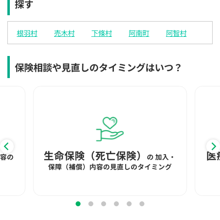
探す
×
×
◯
◯
◯
◯
◯
12:30
12:30
12:30
12:30
12:30
12:30
12:30
根羽村
売木村
下條村
阿南町
阿智村
×
◯
◯
◯
◯
◯
◯
13:00
13:00
13:00
13:00
13:00
13:00
13:00
保険相談や見直しのタイミングはいつ？
×
◯
◯
◯
◯
◯
◯
13:30
13:30
13:30
13:30
13:30
13:30
13:30
×
◯
◯
◯
◯
◯
◯
14:00
14:00
14:00
14:00
14:00
14:00
14:00
×
◯
◯
◯
◯
◯
◯
生命保険（死亡保険）
医
内容の
の
加入・
14:30
14:30
14:30
14:30
14:30
14:30
14:30
保障（補償）内容の見直しのタイミング
×
◯
◯
◯
◯
◯
◯
15:00
15:00
15:00
15:00
15:00
15:00
15:00
×
◯
◯
◯
◯
◯
◯