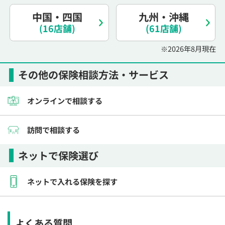
電話で相談予約
（オンライン保険相談専用）
0120-987-110
中国・四国
九州・沖縄
(16店舗)
(61店舗)
平日 / 土日祝日 10:00〜17:00（通話無料）
※2026年8月現在
※受付時間外にご予約をいただいた場合は、
翌営業日のご連絡となります
その他の保険相談方法・サービス
オンラインで相談する
訪問で相談する
ネットで保険選び
ネットで入れる保険を探す
よくある質問