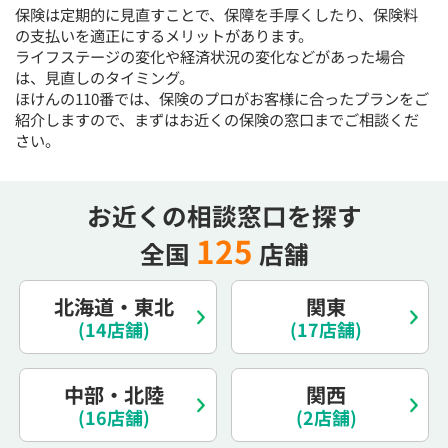
保険は定期的に見直すことで、保障を手厚くしたり、保険料
15:30
15:30
15:30
15:30
15:30
15:30
15:30
の支払いを適正にするメリットがあります。
×
◯
◯
◯
◯
◯
◯
ライフステージの変化や経済状況の変化などがあった場合
は、見直しのタイミング。
16:00
16:00
16:00
16:00
16:00
16:00
16:00
ほけんの110番では、保険のプロがお客様に合ったプランをご
×
◯
◯
◯
◯
◯
◯
紹介しますので、まずはお近くの保険の窓口までご相談くだ
さい。
16:30
16:30
16:30
16:30
16:30
16:30
16:30
×
◯
◯
◯
◯
◯
◯
お近くの相談窓口を探す
17:00
17:00
17:00
17:00
17:00
17:00
17:00
125
全国
店舗
×
◯
◯
◯
◯
◯
◯
17:30
17:30
17:30
17:30
17:30
17:30
17:30
北海道・東北
関東
×
◯
◯
◯
◯
◯
◯
(14店舗)
(17店舗)
18:00
18:00
18:00
18:00
18:00
18:00
18:00
中部・北陸
関西
○：予約可 ×：予約不可
(16店舗)
(2店舗)
：お電話にてお問い合わせください