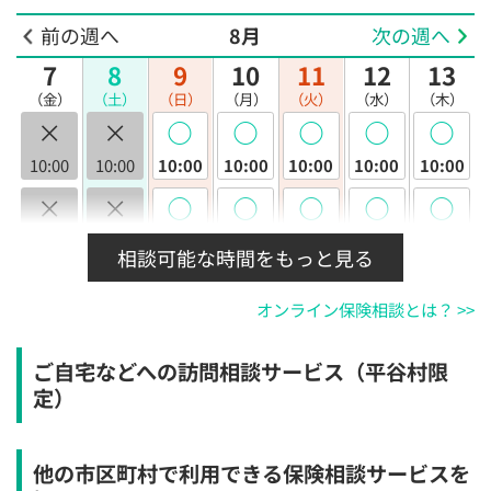
前の週へ
8月
次の週へ
7
8
9
10
11
12
13
（金）
（土）
（日）
（月）
（火）
（水）
（木）
×
×
◯
◯
◯
◯
◯
10:00
10:00
10:00
10:00
10:00
10:00
10:00
×
×
◯
◯
◯
◯
◯
10:30
10:30
10:30
10:30
10:30
10:30
10:30
相談可能な時間をもっと見る
×
×
◯
◯
◯
◯
◯
オンライン保険相談とは？ >>
11:00
11:00
11:00
11:00
11:00
11:00
11:00
×
×
◯
◯
◯
◯
◯
ご自宅などへの訪問相談サービス（平谷村限
11:30
11:30
11:30
11:30
11:30
11:30
11:30
定）
×
×
◯
◯
◯
◯
◯
12:00
12:00
12:00
12:00
12:00
12:00
12:00
他の市区町村で利用できる保険相談サービスを