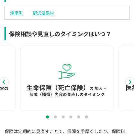
×
×
◯
◯
◯
◯
◯
津南町
野沢温泉村
12:30
12:30
12:30
12:30
12:30
12:30
12:30
×
◯
◯
◯
◯
◯
◯
保険相談や見直しのタイミングはいつ？
13:00
13:00
13:00
13:00
13:00
13:00
13:00
×
◯
◯
◯
◯
◯
◯
13:30
13:30
13:30
13:30
13:30
13:30
13:30
◯
◯
◯
◯
◯
◯
14:00
14:00
14:00
14:00
14:00
14:00
14:00
◯
◯
◯
◯
◯
◯
生命保険（死亡保険）
医
内容の
の
加入・
保障（補償）内容の見直しのタイミング
14:30
14:30
14:30
14:30
14:30
14:30
14:30
◯
◯
◯
◯
◯
◯
15:00
15:00
15:00
15:00
15:00
15:00
15:00
◯
◯
◯
◯
◯
◯
保険は定期的に見直すことで、保障を手厚くしたり、保険料