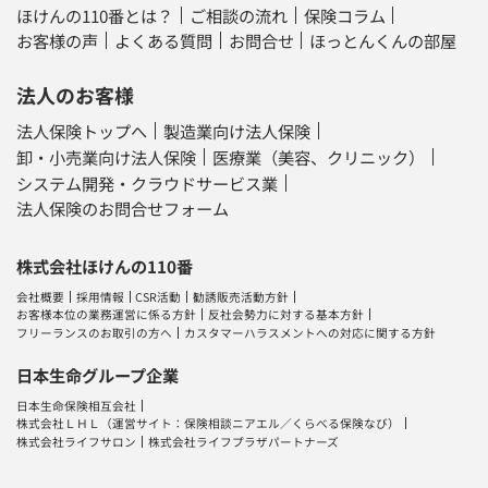
ほけんの110番とは？
ご相談の流れ
保険コラム
お客様の声
よくある質問
お問合せ
ほっとんくんの部屋
法人のお客様
法人保険トップへ
製造業向け法人保険
卸・小売業向け法人保険
医療業（美容、クリニック）
システム開発・クラウドサービス業
法人保険のお問合せフォーム
株式会社ほけんの110番
会社概要
採用情報
CSR活動
勧誘販売活動方針
お客様本位の業務運営に係る方針
反社会勢力に対する基本方針
フリーランスのお取引の方へ
カスタマーハラスメントへの対応に関する方針
日本生命グループ企業
日本生命保険相互会社
株式会社ＬＨＬ
（運営サイト：
保険相談ニアエル
／
くらべる保険なび
）
株式会社ライフサロン
株式会社ライフプラザパートナーズ