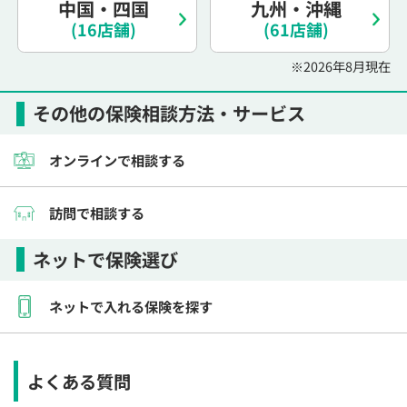
中国・四国
九州・沖縄
電話で相談予約
（オンライン保険相談専用）
0120-987-110
(16店舗)
(61店舗)
※2026年8月現在
平日 / 土日祝日 10:00〜17:00（通話無料）
※受付時間外にご予約をいただいた場合は、
その他の保険相談方法・サービス
翌営業日のご連絡となります
オンラインで相談する
訪問で相談する
ネットで保険選び
ネットで入れる保険を探す
よくある質問