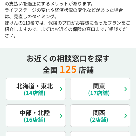
の支払いを適正にするメリットがあります。
15:30
15:30
15:30
15:30
15:30
15:30
15:30
ライフステージの変化や経済状況の変化などがあった場合
◯
◯
◯
◯
◯
◯
は、見直しのタイミング。
ほけんの110番では、保険のプロがお客様に合ったプランをご
16:00
16:00
16:00
16:00
16:00
16:00
16:00
紹介しますので、まずはお近くの保険の窓口までご相談くだ
さい。
◯
◯
◯
◯
◯
◯
16:30
16:30
16:30
16:30
16:30
16:30
16:30
お近くの相談窓口を探す
◯
◯
◯
◯
◯
◯
◯
125
17:00
17:00
17:00
17:00
17:00
17:00
17:00
全国
店舗
◯
◯
◯
◯
◯
◯
◯
北海道・東北
関東
17:30
17:30
17:30
17:30
17:30
17:30
17:30
(14店舗)
(17店舗)
◯
◯
◯
◯
◯
◯
◯
18:00
18:00
18:00
18:00
18:00
18:00
18:00
中部・北陸
関西
(16店舗)
(2店舗)
○：予約可 ×：予約不可
：お電話にてお問い合わせください