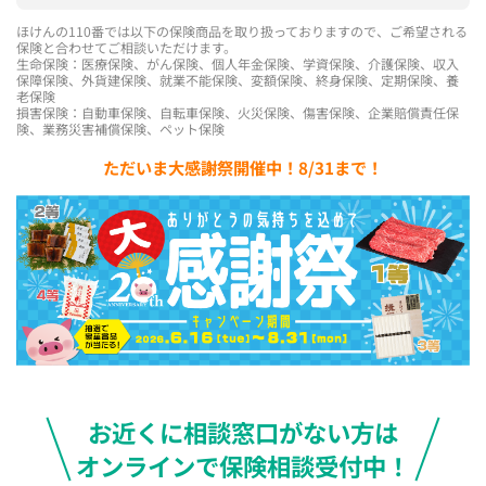
ほけんの110番では以下の保険商品を取り扱っておりますので、ご希望される
保険と合わせてご相談いただけます。
生命保険：医療保険、がん保険、個人年金保険、学資保険、介護保険、収入
保障保険、外貨建保険、就業不能保険、変額保険、終身保険、定期保険、養
老保険
損害保険：自動車保険、自転車保険、火災保険、傷害保険、企業賠償責任保
険、業務災害補償保険、ペット保険
ただいま大感謝祭開催中！8/31まで！
お近くに相談窓口がない方は
オンラインで保険相談受付中！