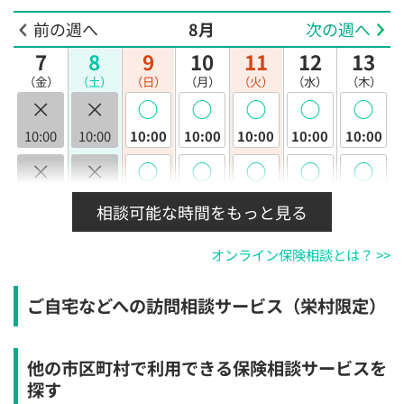
前の週へ
8月
次の週へ
7
8
9
10
11
12
13
（金）
（土）
（日）
（月）
（火）
（水）
（木）
×
×
◯
◯
◯
◯
◯
10:00
10:00
10:00
10:00
10:00
10:00
10:00
×
×
◯
◯
◯
◯
◯
10:30
10:30
10:30
10:30
10:30
10:30
10:30
相談可能な時間をもっと見る
×
×
◯
◯
◯
◯
◯
オンライン保険相談とは？ >>
11:00
11:00
11:00
11:00
11:00
11:00
11:00
×
×
◯
◯
◯
◯
◯
ご自宅などへの訪問相談サービス（栄村限定）
11:30
11:30
11:30
11:30
11:30
11:30
11:30
×
×
◯
◯
◯
◯
◯
他の市区町村で利用できる保険相談サービスを
12:00
12:00
12:00
12:00
12:00
12:00
12:00
探す