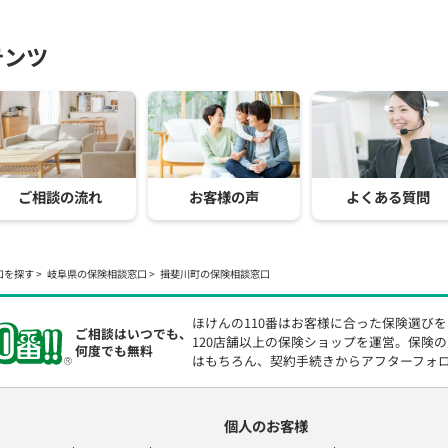
テンツ
ご相談の流れ
お客様の声
よくある質問
口を探す
岐阜県の保険相談窓口
揖斐川町の保険相談窓口
ほけんの110番はお客様に合った保険選び
ご相談はいつでも、
120店舗以上の保険ショップを運営。保険
何度でも無料
はもちろん、契約手続きからアフターフォ
個人のお客様