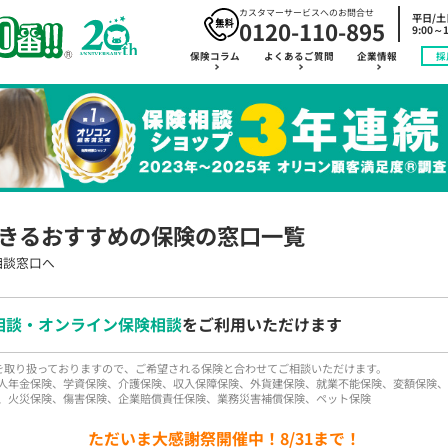
カスタマーサービスへのお問合せ
平日/
0120-110-895
9:00～1
保険コラム
よくあるご質問
企業情報
採
きるおすすめの保険の窓口一覧
相談窓口へ
相談・オンライン保険相談
をご利用いただけます
品を取り扱っておりますので、ご希望される保険と合わせてご相談いただけます。
人年金保険、学資保険、介護保険、収入保障保険、外貨建保険、就業不能保険、変額保険、
、火災保険、傷害保険、企業賠償責任保険、業務災害補償保険、ペット保険
ただいま大感謝祭開催中！8/31まで！