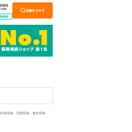
土日祝日
7:00
店舗をさがす
用情報
終身保険、定期保険、養老保険