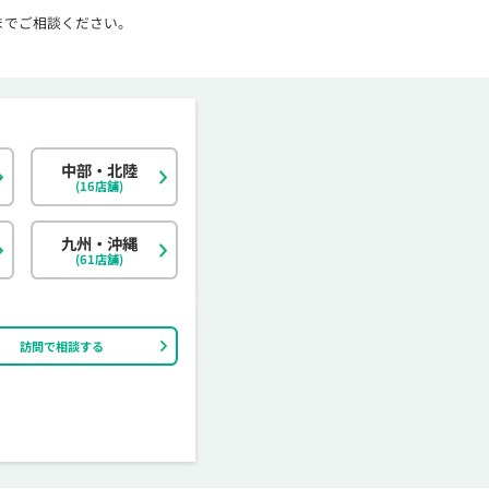
までご相談ください。
中部・北陸
北海道
東京都
岐阜県
大阪府
島根県
福岡県
神奈川県
宮城県
静岡県
京都府
岡山県
佐賀県
(16店舗)
茨城県
富山県
香川県
大分県
栃木県
石川県
愛媛県
宮崎県
九州・沖縄
(61店舗)
訪問で相談する