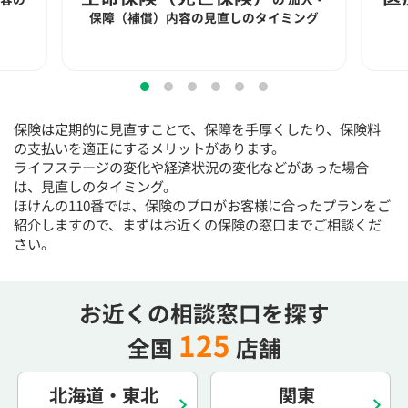
15:30
15:30
15:30
15:30
15:30
15:30
15:30
保障（補償）内容の見直しのタイミング
×
◯
◯
◯
◯
◯
◯
16:00
16:00
16:00
16:00
16:00
16:00
16:00
×
◯
◯
◯
◯
◯
◯
保険は定期的に見直すことで、保障を手厚くしたり、保険料
16:30
16:30
16:30
16:30
16:30
16:30
16:30
の支払いを適正にするメリットがあります。
ライフステージの変化や経済状況の変化などがあった場合
×
◯
◯
◯
◯
◯
◯
は、見直しのタイミング。
17:00
17:00
17:00
17:00
17:00
17:00
17:00
ほけんの110番では、保険のプロがお客様に合ったプランをご
紹介しますので、まずはお近くの保険の窓口までご相談くだ
×
◯
◯
◯
◯
◯
◯
さい。
17:30
17:30
17:30
17:30
17:30
17:30
17:30
×
◯
◯
◯
◯
◯
◯
お近くの相談窓口を探す
18:00
18:00
18:00
18:00
18:00
18:00
18:00
125
全国
店舗
○：予約可 ×：予約不可
：お電話にてお問い合わせください
北海道・東北
関東