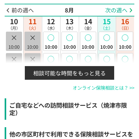
前の週へ
8月
次の週へ
10
11
12
13
14
15
16
（月）
（火）
（水）
（木）
（金）
（土）
（日）
×
×
◯
◯
◯
◯
◯
10:00
10:00
10:00
10:00
10:00
10:00
10:00
×
×
◯
◯
◯
◯
◯
10:30
10:30
10:30
10:30
10:30
10:30
10:30
相談可能な時間をもっと見る
×
×
◯
◯
◯
◯
◯
オンライン保険相談とは？ >>
11:00
11:00
11:00
11:00
11:00
11:00
11:00
×
×
◯
◯
◯
◯
◯
ご自宅などへの訪問相談サービス（焼津市限
11:30
11:30
11:30
11:30
11:30
11:30
11:30
定）
×
×
◯
◯
◯
◯
◯
12:00
12:00
12:00
12:00
12:00
12:00
12:00
他の市区町村で利用できる保険相談サービスを