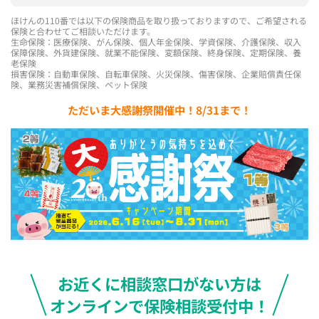
ほけんの110番では以下の保険商品を取り扱っておりますので、ご希望される
保険と合わせてご相談いただけます。
生命保険：医療保険、がん保険、個人年金保険、学資保険、介護保険、収入
保障保険、外貨建保険、就業不能保険、変額保険、終身保険、定期保険、養
老保険
損害保険：自動車保険、自転車保険、火災保険、傷害保険、企業賠償責任保
険、業務災害補償保険、ペット保険
ただいま大感謝祭開催中！8/31まで！
お近くに相談窓口がない方は
オンラインで保険相談受付中！