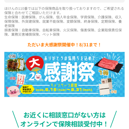
ほけんの110番では以下の保険商品を取り扱っておりますので、ご希望される
保険と合わせてご相談いただけます。
生命保険：医療保険、がん保険、個人年金保険、学資保険、介護保険、収入
保障保険、外貨建保険、就業不能保険、変額保険、終身保険、定期保険、養
老保険
損害保険：自動車保険、自転車保険、火災保険、傷害保険、企業賠償責任保
険、業務災害補償保険、ペット保険
ただいま大感謝祭開催中！8/31まで！
お近くに相談窓口がない方は
オンラインで保険相談受付中！