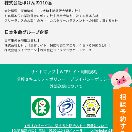
株式会社ほけんの110番
会社概要
採用情報
CSR活動
勧誘販売活動方針
お客様本位の業務運営に係る方針
反社会勢力に対する基本方針
フリーランスのお取引の方へ
カスタマーハラスメントへの対応に関する方針
日本生命グループ企業
日本生命保険相互会社
株式会社ＬＨＬ
（運営サイト：
保険相談ニアエル
／
くらべる保険なび
）
株式会社ライフサロン
株式会社ライフプラザパートナーズ
サイトマップ
WEBサイト利用規約
情報セキュリティポリシー
プライバシーポリシー
外部送信について
●当社のサービスに関するお問合わせ・苦情について
【苦情相談窓口】電話：0120-110-895／メール：info@e-hoken110.com