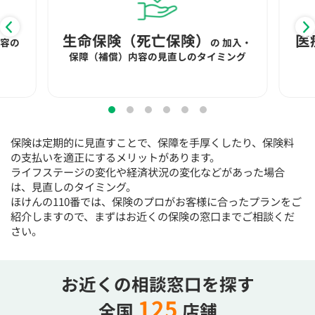
15:30
15:30
15:30
15:30
15:30
15:30
15:30
×
◯
◯
◯
◯
◯
◯
生命保険（死亡保険）
医
内容の
の
加入・
保障（補償）内容の見直しのタイミング
16:00
16:00
16:00
16:00
16:00
16:00
16:00
×
◯
◯
◯
◯
◯
◯
16:30
16:30
16:30
16:30
16:30
16:30
16:30
×
◯
◯
◯
◯
◯
◯
保険は定期的に見直すことで、保障を手厚くしたり、保険料
17:00
17:00
17:00
17:00
17:00
17:00
17:00
の支払いを適正にするメリットがあります。
ライフステージの変化や経済状況の変化などがあった場合
×
◯
◯
◯
◯
◯
◯
は、見直しのタイミング。
ほけんの110番では、保険のプロがお客様に合ったプランをご
17:30
17:30
17:30
17:30
17:30
17:30
17:30
紹介しますので、まずはお近くの保険の窓口までご相談くだ
×
◯
◯
◯
◯
◯
◯
さい。
18:00
18:00
18:00
18:00
18:00
18:00
18:00
お近くの相談窓口を探す
○：予約可 ×：予約不可
：お電話にてお問い合わせください
125
全国
店舗