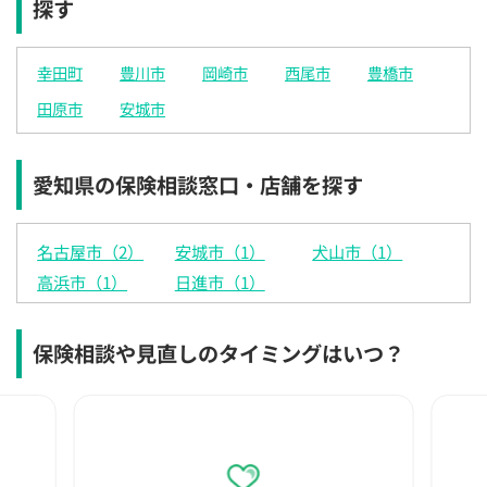
探す
×
×
◯
◯
◯
◯
◯
12:30
12:30
12:30
12:30
12:30
12:30
12:30
幸田町
豊川市
岡崎市
西尾市
豊橋市
×
◯
◯
◯
◯
◯
◯
田原市
安城市
13:00
13:00
13:00
13:00
13:00
13:00
13:00
×
◯
◯
◯
◯
◯
◯
愛知県の保険相談窓口・店舗を探す
13:30
13:30
13:30
13:30
13:30
13:30
13:30
×
◯
◯
◯
◯
◯
◯
名古屋市（2）
安城市（1）
犬山市（1）
14:00
14:00
14:00
14:00
14:00
14:00
14:00
高浜市（1）
日進市（1）
×
◯
◯
◯
◯
◯
◯
保険相談や見直しのタイミングはいつ？
14:30
14:30
14:30
14:30
14:30
14:30
14:30
×
◯
◯
◯
◯
◯
◯
15:00
15:00
15:00
15:00
15:00
15:00
15:00
×
◯
◯
◯
◯
◯
◯