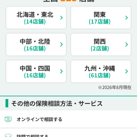
電話で相談予約
（オンライン保険相談専用）
0120-987-110
北海道・東北
関東
(14店舗)
(17店舗)
平日 / 土日祝日 10:00〜17:00（通話無料）
※受付時間外にご予約をいただいた場合は、
中部・北陸
関西
翌営業日のご連絡となります
(16店舗)
(2店舗)
中国・四国
九州・沖縄
(16店舗)
(61店舗)
※2026年8月現在
その他の保険相談方法・サービス
オンラインで相談する
訪問で相談する