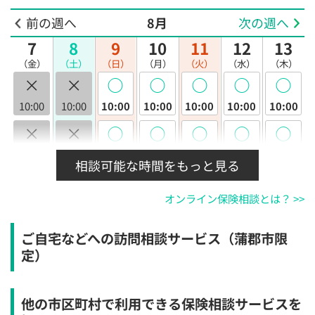
前の週へ
8月
次の週へ
7
8
9
10
11
12
13
（金）
（土）
（日）
（月）
（火）
（水）
（木）
×
×
◯
◯
◯
◯
◯
10:00
10:00
10:00
10:00
10:00
10:00
10:00
×
×
◯
◯
◯
◯
◯
10:30
10:30
10:30
10:30
10:30
10:30
10:30
相談可能な時間をもっと見る
×
×
◯
◯
◯
◯
◯
オンライン保険相談とは？ >>
11:00
11:00
11:00
11:00
11:00
11:00
11:00
×
×
◯
◯
◯
◯
◯
ご自宅などへの訪問相談サービス（蒲郡市限
11:30
11:30
11:30
11:30
11:30
11:30
11:30
定）
×
×
◯
◯
◯
◯
◯
12:00
12:00
12:00
12:00
12:00
12:00
12:00
他の市区町村で利用できる保険相談サービスを