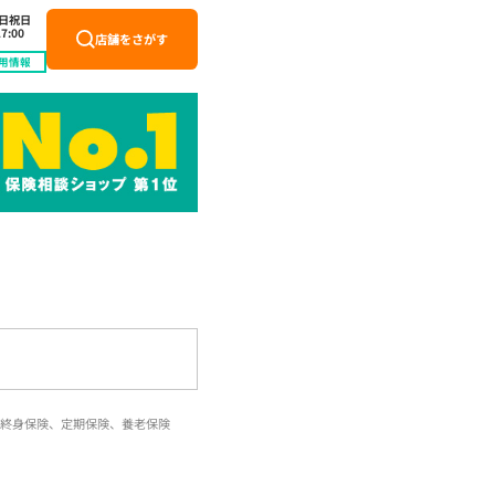
土日祝日
7:00
店舗をさがす
用情報
終身保険、定期保険、養老保険