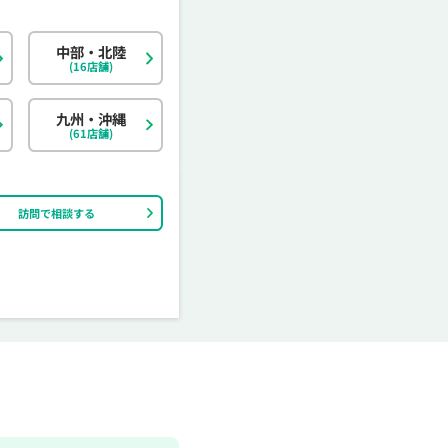
中部・北陸
北海道
東京都
岐阜県
大阪府
島根県
福岡県
神奈川県
宮城県
静岡県
京都府
岡山県
佐賀県
(16店舗)
茨城県
富山県
香川県
大分県
栃木県
石川県
愛媛県
宮崎県
九州・沖縄
(61店舗)
訪問で相談する