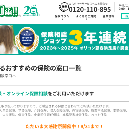
カスタマーサービスへのお問合せ
平日/
0120-110-895
9:00～1
保険コラム
よくあるご質問
企業情報
採
るおすすめの保険の窓口一覧
相談窓口へ
談・オンライン保険相談
をご利用いただけます
品を取り扱っておりますので、ご希望される保険と合わせてご相談いただけます。
人年金保険、学資保険、介護保険、収入保障保険、外貨建保険、就業不能保険、変額保険、
、火災保険、傷害保険、企業賠償責任保険、業務災害補償保険、ペット保険
ただいま大感謝祭開催中！8/31まで！