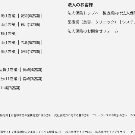
法人のお客様
法人保険トップへ
製造業向け法人保
(1店舗)
(6店舗)
静岡
愛知
医療業（美容、クリニック）
システ
(2店舗)
(1店舗)
富山
石川
法人保険のお問合せフォーム
(1店舗)
京都
(1店舗)
(5店舗)
岡山
広島
(5店舗)
(1店舗)
香川
愛媛
(1店舗)
(4店舗)
佐賀
長崎
(11店舗)
(3店舗)
大分
宮崎
(2店舗)
沖縄
動方針
お客様本位の業務運営に係る方針
反社会勢力に対する基本方針
フリーランスのお取引の方へ
カ
運営サイト：
保険相談ニアエル
／
くらべる保険なび
）
株式会社ライフサロン
株式会社ライフプラザパートナ