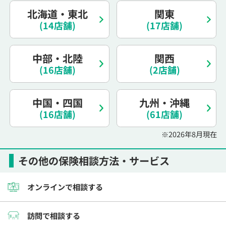
電話で相談予約
（オンライン保険相談専用）
北海道・東北
関東
0120-987-110
(14店舗)
(17店舗)
平日 / 土日祝日 10:00〜17:00（通話無料）
中部・北陸
関西
※受付時間外にご予約をいただいた場合は、
翌営業日のご連絡となります
(16店舗)
(2店舗)
中国・四国
九州・沖縄
(16店舗)
(61店舗)
※2026年8月現在
その他の保険相談方法・サービス
オンラインで相談する
訪問で相談する