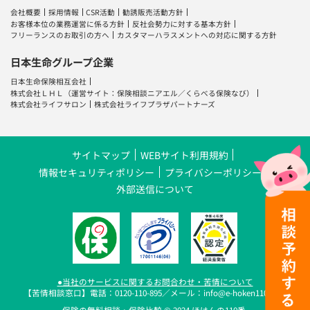
会社概要
採用情報
CSR活動
勧誘販売活動方針
お客様本位の業務運営に係る方針
反社会勢力に対する基本方針
フリーランスのお取引の方へ
カスタマーハラスメントへの対応に関する方針
日本生命グループ企業
日本生命保険相互会社
株式会社ＬＨＬ
（運営サイト：
保険相談ニアエル
／
くらべる保険なび
）
株式会社ライフサロン
株式会社ライフプラザパートナーズ
サイトマップ
WEBサイト利用規約
情報セキュリティポリシー
プライバシーポリシー
外部送信について
●当社のサービスに関するお問合わせ・苦情について
【苦情相談窓口】電話：0120-110-895／メール：info@e-hoken110.com
保険の無料相談・保険比較 © 2024 ほけんの110番.