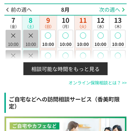
前の週へ
8月
次の週へ
7
8
9
10
11
12
13
（金）
（土）
（日）
（月）
（火）
（水）
（木）
×
×
◯
◯
◯
◯
◯
10:00
10:00
10:00
10:00
10:00
10:00
10:00
×
×
◯
◯
◯
◯
◯
10:30
10:30
10:30
10:30
10:30
10:30
10:30
相談可能な時間をもっと見る
×
×
◯
◯
◯
◯
◯
オンライン保険相談とは？ >>
11:00
11:00
11:00
11:00
11:00
11:00
11:00
×
×
◯
◯
◯
◯
◯
ご自宅などへの訪問相談サービス（香美町限
11:30
11:30
11:30
11:30
11:30
11:30
11:30
定）
×
×
◯
◯
◯
◯
◯
12:00
12:00
12:00
12:00
12:00
12:00
12:00