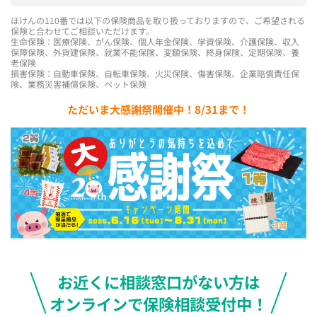
ほけんの110番では以下の保険商品を取り扱っておりますので、ご希望される
保険と合わせてご相談いただけます。
生命保険：医療保険、がん保険、個人年金保険、学資保険、介護保険、収入
保障保険、外貨建保険、就業不能保険、変額保険、終身保険、定期保険、養
老保険
損害保険：自動車保険、自転車保険、火災保険、傷害保険、企業賠償責任保
険、業務災害補償保険、ペット保険
ただいま大感謝祭開催中！8/31まで！
お近くに相談窓口がない方は
オンラインで保険相談受付中！