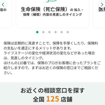
15:30
15:30
15:30
15:30
15:30
15:30
15:30
生命保険（死亡保険）
医
内容の
の
加入・
×
◯
◯
◯
◯
◯
◯
保障（補償）内容の見直しのタイミング
16:00
16:00
16:00
16:00
16:00
16:00
16:00
◯
◯
◯
◯
◯
◯
16:30
16:30
16:30
16:30
16:30
16:30
16:30
保険は定期的に見直すことで、保障を手厚くしたり、保険料
◯
◯
◯
◯
◯
◯
の支払いを適正にするメリットがあります。
17:00
17:00
17:00
17:00
17:00
17:00
17:00
ライフステージの変化や経済状況の変化などがあった場合
は、見直しのタイミング。
◯
◯
◯
◯
◯
◯
ほけんの110番では、保険のプロがお客様に合ったプランをご
紹介しますので、まずはお近くの保険の窓口までご相談くだ
17:30
17:30
17:30
17:30
17:30
17:30
17:30
さい。
◯
◯
◯
◯
◯
◯
18:00
18:00
18:00
18:00
18:00
18:00
18:00
お近くの相談窓口を探す
○：予約可 ×：予約不可
125
全国
店舗
：お電話にてお問い合わせください