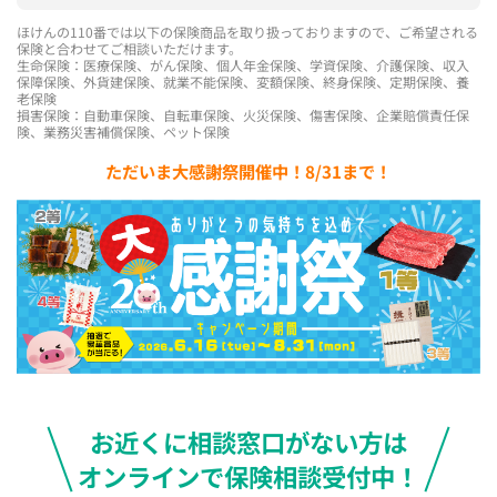
ほけんの110番では以下の保険商品を取り扱っておりますので、ご希望される
保険と合わせてご相談いただけます。
生命保険：医療保険、がん保険、個人年金保険、学資保険、介護保険、収入
保障保険、外貨建保険、就業不能保険、変額保険、終身保険、定期保険、養
老保険
損害保険：自動車保険、自転車保険、火災保険、傷害保険、企業賠償責任保
険、業務災害補償保険、ペット保険
ただいま大感謝祭開催中！8/31まで！
お近くに相談窓口がない方は
オンラインで保険相談受付中！