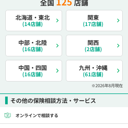
125
全国
店舗
電話で相談予約
（オンライン保険相談専用）
0120-987-110
北海道・東北
関東
(14店舗)
(17店舗)
平日 / 土日祝日 10:00〜17:00（通話無料）
※受付時間外にご予約をいただいた場合は、
翌営業日のご連絡となります
中部・北陸
関西
(16店舗)
(2店舗)
中国・四国
九州・沖縄
(16店舗)
(61店舗)
※2026年8月現在
その他の保険相談方法・サービス
オンラインで相談する