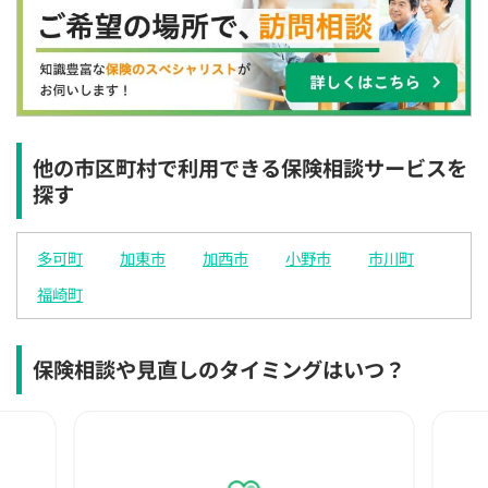
×
◯
◯
◯
◯
◯
◯
12:30
12:30
12:30
12:30
12:30
12:30
12:30
◯
◯
◯
◯
◯
◯
◯
13:00
13:00
13:00
13:00
13:00
13:00
13:00
◯
◯
◯
◯
◯
◯
◯
他の市区町村で利用できる保険相談サービスを
探す
13:30
13:30
13:30
13:30
13:30
13:30
13:30
◯
◯
◯
◯
◯
◯
◯
多可町
加東市
加西市
小野市
市川町
14:00
14:00
14:00
14:00
14:00
14:00
14:00
福崎町
◯
◯
◯
◯
◯
◯
◯
14:30
14:30
14:30
14:30
14:30
14:30
14:30
保険相談や見直しのタイミングはいつ？
◯
◯
◯
◯
◯
◯
◯
15:00
15:00
15:00
15:00
15:00
15:00
15:00
◯
◯
◯
◯
◯
◯
◯