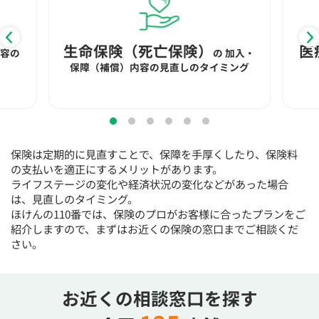
15:30
15:30
15:30
15:30
15:30
15:30
15:30
◯
◯
◯
◯
◯
◯
◯
生命保険（死亡保険）
医
内容の
の
加入・
16:00
16:00
16:00
16:00
16:00
16:00
16:00
保障（補償）内容の見直しのタイミング
◯
◯
◯
◯
◯
◯
◯
16:30
16:30
16:30
16:30
16:30
16:30
16:30
◯
◯
◯
◯
◯
◯
◯
保険は定期的に見直すことで、保障を手厚くしたり、保険料
17:00
17:00
17:00
17:00
17:00
17:00
17:00
の支払いを適正にするメリットがあります。
◯
◯
◯
◯
◯
◯
◯
ライフステージの変化や経済状況の変化などがあった場合
は、見直しのタイミング。
17:30
17:30
17:30
17:30
17:30
17:30
17:30
ほけんの110番では、保険のプロがお客様に合ったプランをご
紹介しますので、まずはお近くの保険の窓口までご相談くだ
◯
◯
◯
◯
◯
◯
◯
さい。
18:00
18:00
18:00
18:00
18:00
18:00
18:00
○：予約可 ×：予約不可
お近くの相談窓口を探す
：お電話にてお問い合わせください