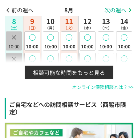
前の週へ
8月
次の週へ
8
9
10
11
12
13
14
（土）
（日）
（月）
（火）
（水）
（木）
（金）
×
◯
◯
◯
◯
◯
◯
10:00
10:00
10:00
10:00
10:00
10:00
10:00
×
◯
◯
◯
◯
◯
◯
10:30
10:30
10:30
10:30
10:30
10:30
10:30
相談可能な時間をもっと見る
×
◯
◯
◯
◯
◯
◯
オンライン保険相談とは？ >>
11:00
11:00
11:00
11:00
11:00
11:00
11:00
×
◯
◯
◯
◯
◯
◯
ご自宅などへの訪問相談サービス（西脇市限
11:30
11:30
11:30
11:30
11:30
11:30
11:30
定）
×
◯
◯
◯
◯
◯
◯
12:00
12:00
12:00
12:00
12:00
12:00
12:00