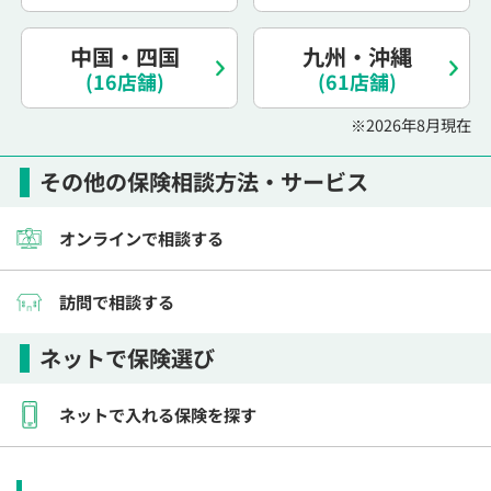
電話で相談予約
（オンライン保険相談専用）
0120-987-110
中国・四国
九州・沖縄
(16店舗)
(61店舗)
平日 / 土日祝日 10:00〜17:00（通話無料）
※受付時間外にご予約をいただいた場合は、
※2026年8月現在
翌営業日のご連絡となります
その他の保険相談方法・サービス
オンラインで相談する
訪問で相談する
ネットで保険選び
ネットで入れる保険を探す