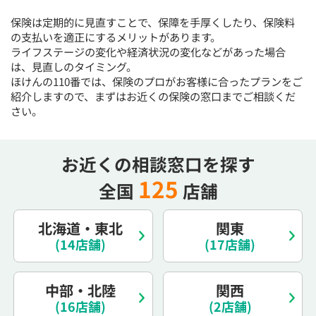
15:30
15:30
15:30
15:30
15:30
15:30
15:30
保険は定期的に見直すことで、保障を手厚くしたり、保険料
×
◯
◯
◯
◯
◯
◯
の支払いを適正にするメリットがあります。
ライフステージの変化や経済状況の変化などがあった場合
16:00
16:00
16:00
16:00
16:00
16:00
16:00
は、見直しのタイミング。
ほけんの110番では、保険のプロがお客様に合ったプランをご
×
◯
◯
◯
◯
◯
◯
紹介しますので、まずはお近くの保険の窓口までご相談くだ
16:30
16:30
16:30
16:30
16:30
16:30
16:30
さい。
◯
◯
◯
◯
◯
◯
17:00
17:00
17:00
17:00
17:00
17:00
17:00
お近くの相談窓口を探す
◯
◯
◯
◯
◯
◯
125
全国
店舗
17:30
17:30
17:30
17:30
17:30
17:30
17:30
北海道・東北
関東
◯
◯
◯
◯
◯
◯
(14店舗)
(17店舗)
18:00
18:00
18:00
18:00
18:00
18:00
18:00
○：予約可 ×：予約不可
中部・北陸
関西
：お電話にてお問い合わせください
(16店舗)
(2店舗)