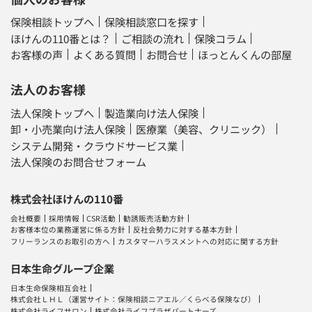
保険相談トップへ
保険相談窓口を探す
ほけんの110番とは？
ご相談の流れ
保険コラム
お客様の声
よくある質問
お問合せ
ほっとんくんの部屋
法人のお客様
法人保険トップへ
製造業向け法人保険
卸・小売業向け法人保険
医療業（美容、クリニック）
システム開発・クラウドサービス業
法人保険のお問合せフォーム
株式会社ほけんの110番
会社概要
採用情報
CSR活動
勧誘販売活動方針
お客様本位の業務運営に係る方針
反社会勢力に対する基本方針
フリーランスのお取引の方へ
カスタマーハラスメントへの対応に関する方針
日本生命グループ企業
日本生命保険相互会社
株式会社ＬＨＬ
（運営サイト：
保険相談ニアエル
／
くらべる保険なび
）
株式会社ライフサロン
株式会社ライフプラザパートナーズ