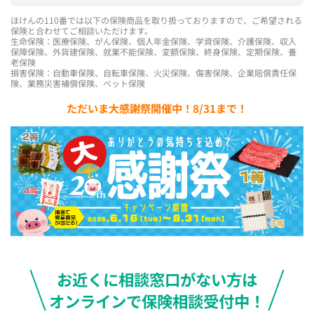
ほけんの110番では以下の保険商品を取り扱っておりますので、ご希望される
保険と合わせてご相談いただけます。
生命保険：医療保険、がん保険、個人年金保険、学資保険、介護保険、収入
保障保険、外貨建保険、就業不能保険、変額保険、終身保険、定期保険、養
老保険
損害保険：自動車保険、自転車保険、火災保険、傷害保険、企業賠償責任保
険、業務災害補償保険、ペット保険
ただいま大感謝祭開催中！8/31まで！
お近くに相談窓口がない方は
オンラインで保険相談受付中！