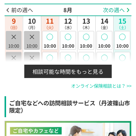
前の週へ
8月
次の週へ
9
10
11
12
13
14
15
（日）
（月）
（火）
（水）
（木）
（金）
（土）
×
×
◯
◯
◯
◯
◯
10:00
10:00
10:00
10:00
10:00
10:00
10:00
×
×
◯
◯
◯
◯
◯
10:30
10:30
10:30
10:30
10:30
10:30
10:30
相談可能な時間をもっと見る
×
×
◯
◯
◯
◯
◯
オンライン保険相談とは？ >>
11:00
11:00
11:00
11:00
11:00
11:00
11:00
×
×
◯
◯
◯
◯
◯
ご自宅などへの訪問相談サービス（丹波篠山市
11:30
11:30
11:30
11:30
11:30
11:30
11:30
限定）
×
×
◯
◯
◯
◯
◯
12:00
12:00
12:00
12:00
12:00
12:00
12:00