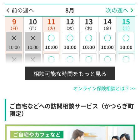
前の週へ
8月
次の週へ
9
10
11
12
13
14
15
（日）
（月）
（火）
（水）
（木）
（金）
（土）
×
×
◯
◯
◯
◯
◯
10:00
10:00
10:00
10:00
10:00
10:00
10:00
×
×
◯
◯
◯
◯
◯
10:30
10:30
10:30
10:30
10:30
10:30
10:30
相談可能な時間をもっと見る
×
×
◯
◯
◯
◯
◯
オンライン保険相談とは？ >>
11:00
11:00
11:00
11:00
11:00
11:00
11:00
×
×
◯
◯
◯
◯
◯
ご自宅などへの訪問相談サービス（かつらぎ町
11:30
11:30
11:30
11:30
11:30
11:30
11:30
限定）
×
×
◯
◯
◯
◯
◯
12:00
12:00
12:00
12:00
12:00
12:00
12:00