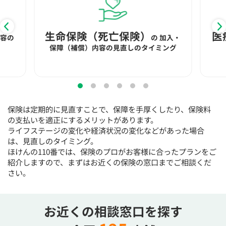
15:30
15:30
15:30
15:30
15:30
15:30
15:30
◯
◯
◯
◯
◯
◯
◯
生命保険（死亡保険）
医
内容の
の
加入・
16:00
16:00
16:00
16:00
16:00
16:00
16:00
保障（補償）内容の見直しのタイミング
◯
◯
◯
◯
◯
◯
◯
16:30
16:30
16:30
16:30
16:30
16:30
16:30
◯
◯
◯
◯
◯
◯
◯
保険は定期的に見直すことで、保障を手厚くしたり、保険料
17:00
17:00
17:00
17:00
17:00
17:00
17:00
の支払いを適正にするメリットがあります。
◯
◯
◯
◯
◯
◯
◯
ライフステージの変化や経済状況の変化などがあった場合
は、見直しのタイミング。
17:30
17:30
17:30
17:30
17:30
17:30
17:30
ほけんの110番では、保険のプロがお客様に合ったプランをご
紹介しますので、まずはお近くの保険の窓口までご相談くだ
◯
◯
◯
◯
◯
◯
◯
さい。
18:00
18:00
18:00
18:00
18:00
18:00
18:00
○：予約可 ×：予約不可
お近くの相談窓口を探す
：お電話にてお問い合わせください