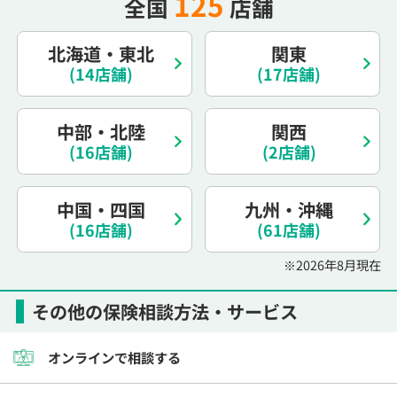
125
全国
店舗
電話で相談予約
（オンライン保険相談専用）
0120-987-110
北海道・東北
関東
(14店舗)
(17店舗)
平日 / 土日祝日 10:00〜17:00（通話無料）
※受付時間外にご予約をいただいた場合は、
翌営業日のご連絡となります
中部・北陸
関西
(16店舗)
(2店舗)
中国・四国
九州・沖縄
(16店舗)
(61店舗)
※2026年8月現在
その他の保険相談方法・サービス
オンラインで相談する