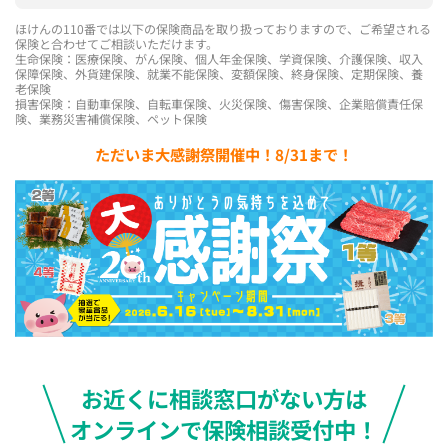
ほけんの110番では以下の保険商品を取り扱っておりますので、ご希望される
保険と合わせてご相談いただけます。
生命保険：医療保険、がん保険、個人年金保険、学資保険、介護保険、収入
保障保険、外貨建保険、就業不能保険、変額保険、終身保険、定期保険、養
老保険
損害保険：自動車保険、自転車保険、火災保険、傷害保険、企業賠償責任保
険、業務災害補償保険、ペット保険
ただいま大感謝祭開催中！8/31まで！
お近くに相談窓口がない方は
オンラインで保険相談受付中！