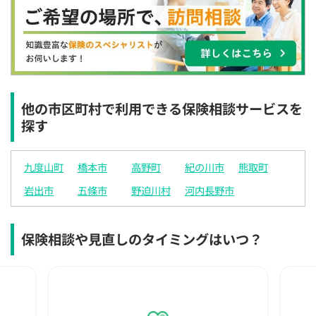
×
×
◯
◯
◯
◯
◯
12:30
12:30
12:30
12:30
12:30
12:30
12:30
◯
◯
◯
◯
◯
◯
◯
13:00
13:00
13:00
13:00
13:00
13:00
13:00
◯
◯
◯
◯
◯
◯
◯
他の市区町村で利用できる保険相談サービスを
探す
13:30
13:30
13:30
13:30
13:30
13:30
13:30
◯
◯
◯
◯
◯
◯
◯
九度山町
橋本市
高野町
紀の川市
熊取町
14:00
14:00
14:00
14:00
14:00
14:00
14:00
岩出市
五條市
野迫川村
河内長野市
◯
◯
◯
◯
◯
◯
◯
14:30
14:30
14:30
14:30
14:30
14:30
14:30
保険相談や見直しのタイミングはいつ？
◯
◯
◯
◯
◯
◯
◯
15:00
15:00
15:00
15:00
15:00
15:00
15:00
◯
◯
◯
◯
◯
◯
◯