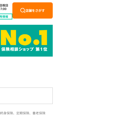
土日祝日
7:00
店舗をさがす
用情報
終身保険、定期保険、養老保険