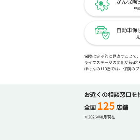
がん保険
見
自動車保
見
保険は定期的に見直すことで
ライフステージの変化や経済
ほけんの110番では、保険の
お近くの相談窓口を
125
全国
店舗
※2026年8月現在