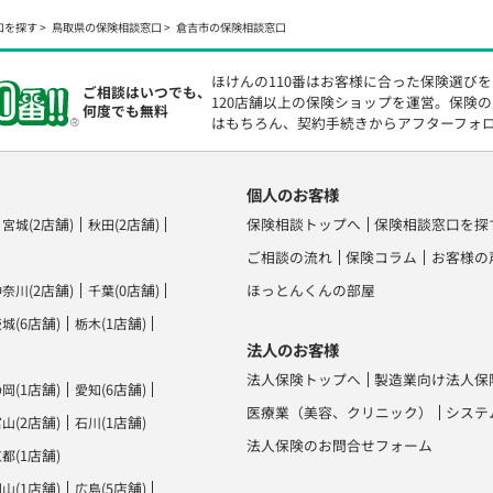
口を探す
鳥取県の保険相談窓口
倉吉市の保険相談窓口
ほけんの110番はお客様に合った保険選び
ご相談はいつでも、
120店舗以上の保険ショップを運営。保険
何度でも無料
はもちろん、契約手続きからアフターフォ
個人のお客様
(2店舗)
(2店舗)
保険相談トップへ
保険相談窓口を探
宮城
秋田
ご相談の流れ
保険コラム
お客様の
(2店舗)
(0店舗)
ほっとんくんの部屋
神奈川
千葉
(6店舗)
(1店舗)
茨城
栃木
法人のお客様
法人保険トップへ
製造業向け法人保
(1店舗)
(6店舗)
静岡
愛知
医療業（美容、クリニック）
システ
(2店舗)
(1店舗)
富山
石川
法人保険のお問合せフォーム
(1店舗)
京都
(1店舗)
(5店舗)
岡山
広島