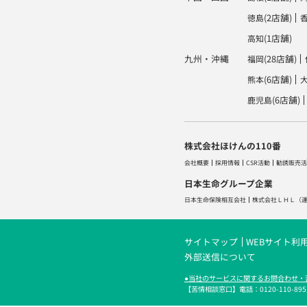
(2店舗)
徳島
(1店舗)
高知
九州・沖縄
(28店舗)
福岡
(6店舗)
熊本
(6店舗)
鹿児島
株式会社ほけんの110番
会社概要
採用情報
CSR活動
勧誘販売活
日本生命グループ企業
日本生命保険相互会社
株式会社ＬＨＬ
（
サイトマップ
WEBサイト利
外部送信について
●当社のサービスに関するお問合わせ・
【苦情相談窓口】電話：0120-110-895／