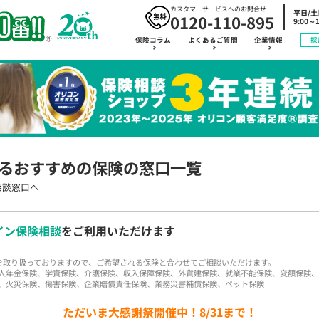
カスタマーサービスへのお問合せ
平日/
0120-110-895
9:00～1
保険コラム
よくあるご質問
企業情報
採
るおすすめの保険の窓口一覧
相談窓口へ
イン保険相談
をご利用いただけます
品を取り扱っておりますので、ご希望される保険と合わせてご相談いただけます。
人年金保険、学資保険、介護保険、収入保障保険、外貨建保険、就業不能保険、変額保険、
、火災保険、傷害保険、企業賠償責任保険、業務災害補償保険、ペット保険
ただいま大感謝祭開催中！8/31まで！