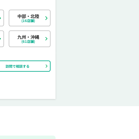
中部・北陸
北海道
東京都
岐阜県
大阪府
島根県
福岡県
神奈川県
宮城県
静岡県
京都府
岡山県
佐賀県
(16店舗)
茨城県
富山県
香川県
大分県
栃木県
石川県
愛媛県
宮崎県
九州・沖縄
(61店舗)
訪問で相談する