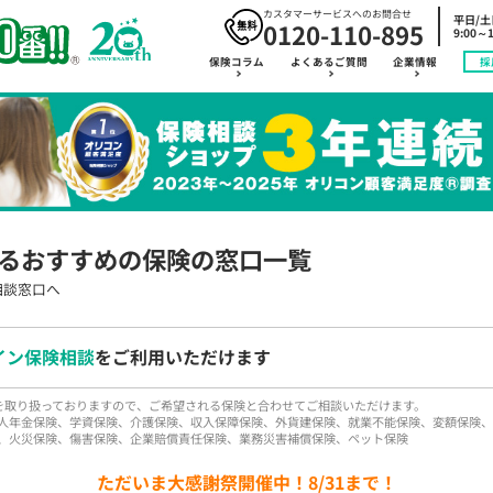
カスタマーサービスへのお問合せ
平日/
0120-110-895
9:00～1
保険コラム
よくあるご質問
企業情報
採
るおすすめの保険の窓口一覧
相談窓口へ
イン保険相談
をご利用いただけます
品を取り扱っておりますので、ご希望される保険と合わせてご相談いただけます。
人年金保険、学資保険、介護保険、収入保障保険、外貨建保険、就業不能保険、変額保険、
、火災保険、傷害保険、企業賠償責任保険、業務災害補償保険、ペット保険
ただいま大感謝祭開催中！8/31まで！