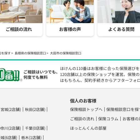
ご相談の流れ
お客様の声
よくある質問
口を探す
島根県の保険相談窓口
大田市の保険相談窓口
ほけんの110番はお客様に合った保険選び
ご相談はいつでも、
120店舗以上の保険ショップを運営。保険
何度でも無料
はもちろん、契約手続きからアフターフォ
個人のお客様
(2店舗)
(2店舗)
保険相談トップへ
保険相談窓口を探
宮城
秋田
ご相談の流れ
保険コラム
お客様の
(2店舗)
(0店舗)
ほっとんくんの部屋
神奈川
千葉
(6店舗)
(1店舗)
茨城
栃木