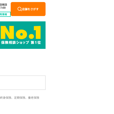
土日祝日
7:00
店舗をさがす
用情報
終身保険、定期保険、養老保険