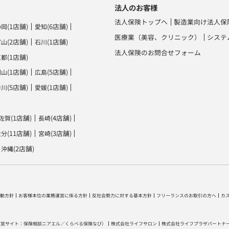
法人のお客様
法人保険トップへ
製造業向け法人保
(1店舗)
(6店舗)
静岡
愛知
医療業（美容、クリニック）
システ
(2店舗)
(1店舗)
富山
石川
法人保険のお問合せフォーム
(1店舗)
京都
(1店舗)
(5店舗)
岡山
広島
(5店舗)
(1店舗)
香川
愛媛
(1店舗)
(4店舗)
佐賀
長崎
(11店舗)
(3店舗)
大分
宮崎
(2店舗)
沖縄
動方針
お客様本位の業務運営に係る方針
反社会勢力に対する基本方針
フリーランスのお取引の方へ
カ
運営サイト：
保険相談ニアエル
／
くらべる保険なび
）
株式会社ライフサロン
株式会社ライフプラザパートナ