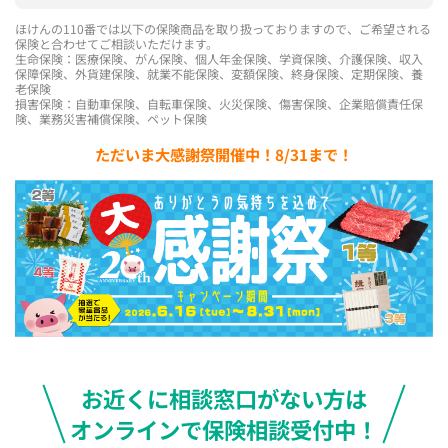
ほけんの110番では以下の保険商品を取り扱っておりますので、ご希望される
保険と合わせてご相談いただけます。
生命保険：医療保険、がん保険、個人年金保険、学資保険、介護保険、収入
保障保険、外貨建保険、就業不能保険、変額保険、終身保険、定期保険、養
老保険
損害保険：自動車保険、自転車保険、火災保険、傷害保険、企業賠償責任保
険、業務災害補償保険、ペット保険
ただいま大感謝祭開催中！8/31まで！
お近くに相談窓口がない方は
オンラインで保険相談受付中！