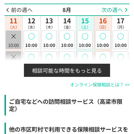
前の週へ
8月
次の週へ
11
12
13
14
15
16
17
（火）
（水）
（木）
（金）
（土）
（日）
（月）
×
◯
◯
◯
◯
◯
◯
10:00
10:00
10:00
10:00
10:00
10:00
10:00
×
◯
◯
◯
◯
◯
◯
10:30
10:30
10:30
10:30
10:30
10:30
10:30
相談可能な時間をもっと見る
×
◯
◯
◯
◯
◯
◯
オンライン保険相談とは？ >>
11:00
11:00
11:00
11:00
11:00
11:00
11:00
×
◯
◯
◯
◯
◯
◯
ご自宅などへの訪問相談サービス（高梁市限
11:30
11:30
11:30
11:30
11:30
11:30
11:30
定）
×
◯
◯
◯
◯
◯
◯
12:00
12:00
12:00
12:00
12:00
12:00
12:00
他の市区町村で利用できる保険相談サービスを