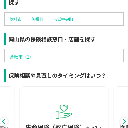
探す
×
◯
◯
◯
◯
◯
◯
12:30
12:30
12:30
12:30
12:30
12:30
12:30
総社市
矢掛町
吉備中央町
◯
◯
◯
◯
◯
◯
◯
13:00
13:00
13:00
13:00
13:00
13:00
13:00
岡山県の保険相談窓口・店舗を探す
◯
◯
◯
◯
◯
◯
◯
13:30
13:30
13:30
13:30
13:30
13:30
13:30
倉敷市（1）
◯
◯
◯
◯
◯
◯
◯
14:00
14:00
14:00
14:00
14:00
14:00
14:00
保険相談や見直しのタイミングはいつ？
◯
◯
◯
◯
◯
◯
◯
14:30
14:30
14:30
14:30
14:30
14:30
14:30
◯
◯
◯
◯
◯
◯
◯
15:00
15:00
15:00
15:00
15:00
15:00
15:00
◯
◯
◯
◯
◯
◯
◯
生命保険（死亡保険）
医
内容の
の
加入・