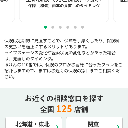
15:30
15:30
15:30
15:30
15:30
15:30
15:30
保障（補償）内容の見直しのタイミング
◯
◯
◯
◯
◯
◯
◯
16:00
16:00
16:00
16:00
16:00
16:00
16:00
◯
◯
◯
◯
◯
◯
◯
保険は定期的に見直すことで、保障を手厚くしたり、保険料
16:30
16:30
16:30
16:30
16:30
16:30
16:30
の支払いを適正にするメリットがあります。
ライフステージの変化や経済状況の変化などがあった場合
◯
◯
◯
◯
◯
◯
◯
は、見直しのタイミング。
17:00
17:00
17:00
17:00
17:00
17:00
17:00
ほけんの110番では、保険のプロがお客様に合ったプランをご
紹介しますので、まずはお近くの保険の窓口までご相談くだ
◯
◯
◯
◯
◯
◯
◯
さい。
17:30
17:30
17:30
17:30
17:30
17:30
17:30
◯
◯
◯
◯
◯
◯
◯
お近くの相談窓口を探す
18:00
18:00
18:00
18:00
18:00
18:00
18:00
125
全国
店舗
○：予約可 ×：予約不可
：お電話にてお問い合わせください
北海道・東北
関東