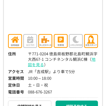
15:30
15:30
15:30
15:30
15:30
15:30
15:30
◯
◯
◯
◯
◯
◯
16:00
16:00
16:00
16:00
16:00
16:00
16:00
◯
◯
◯
◯
◯
◯
◯
16:30
16:30
16:30
16:30
16:30
16:30
16:30
◯
◯
◯
◯
◯
◯
◯
17:00
17:00
17:00
17:00
17:00
17:00
17:00
住所
〒771-0204 徳島県板野郡北島町鯛浜字
大西67-1 コンチネンタル鯛浜C棟（
地
◯
◯
◯
◯
◯
◯
◯
図を見る
）
17:30
17:30
17:30
17:30
17:30
17:30
17:30
アクセス
JR「吉成駅」より車で5分
◯
◯
◯
◯
◯
◯
◯
営業時間
10:00～18:00
定休日
土・日・祝
18:00
18:00
18:00
18:00
18:00
18:00
18:00
電話番号
088-676-3267
○：予約可 ×：予約不可
：お電話にてお問い合わせください