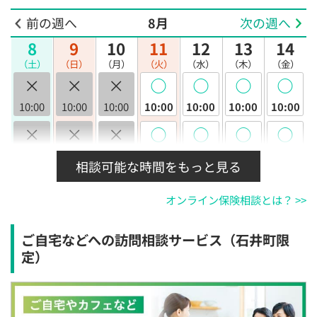
前の週へ
8月
次の週へ
8
9
10
11
12
13
14
（土）
（日）
（月）
（火）
（水）
（木）
（金）
×
×
×
◯
◯
◯
◯
10:00
10:00
10:00
10:00
10:00
10:00
10:00
×
×
×
◯
◯
◯
◯
10:30
10:30
10:30
10:30
10:30
10:30
10:30
相談可能な時間をもっと見る
×
×
×
◯
◯
◯
◯
オンライン保険相談とは？ >>
11:00
11:00
11:00
11:00
11:00
11:00
11:00
×
×
×
◯
◯
◯
◯
ご自宅などへの訪問相談サービス（石井町限
11:30
11:30
11:30
11:30
11:30
11:30
11:30
定）
×
×
×
◯
◯
◯
◯
12:00
12:00
12:00
12:00
12:00
12:00
12:00