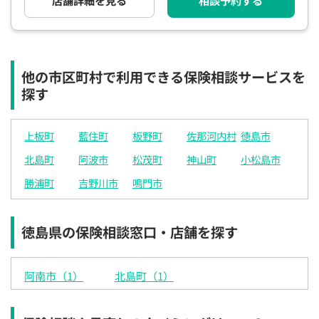
店舗詳細を見る
相談予約する
電話で相談予約
（オンライン保険相談専用）
0120-987-110
平日 / 土日祝日 10:00〜17:00（通話無料）
他の市区町村で利用できる保険相談サービスを
※受付時間外にご予約をいただいた場合は、
探す
翌営業日のご連絡となります
上板町
藍住町
板野町
佐那河内村
徳島市
北島町
阿波市
松茂町
神山町
小松島市
勝浦町
吉野川市
鳴門市
徳島県の保険相談窓口・店舗を探す
阿南市（1）
北島町（1）