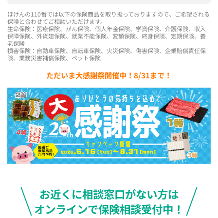
ほけんの110番では以下の保険商品を取り扱っておりますので、ご希望される
保険と合わせてご相談いただけます。
生命保険：医療保険、がん保険、個人年金保険、学資保険、介護保険、収入
保障保険、外貨建保険、就業不能保険、変額保険、終身保険、定期保険、養
老保険
損害保険：自動車保険、自転車保険、火災保険、傷害保険、企業賠償責任保
険、業務災害補償保険、ペット保険
ただいま大感謝祭開催中！8/31まで！
お近くに相談窓口がない方は
オンラインで保険相談受付中！