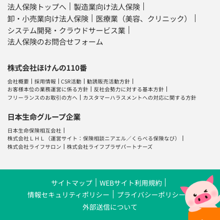
法人保険トップへ
製造業向け法人保険
卸・小売業向け法人保険
医療業（美容、クリニック）
システム開発・クラウドサービス業
法人保険のお問合せフォーム
株式会社ほけんの110番
会社概要
採用情報
CSR活動
勧誘販売活動方針
お客様本位の業務運営に係る方針
反社会勢力に対する基本方針
フリーランスのお取引の方へ
カスタマーハラスメントへの対応に関する方針
日本生命グループ企業
日本生命保険相互会社
株式会社ＬＨＬ
（運営サイト：
保険相談ニアエル
／
くらべる保険なび
）
株式会社ライフサロン
株式会社ライフプラザパートナーズ
サイトマップ
WEBサイト利用規約
情報セキュリティポリシー
プライバシーポリシー
外部送信について