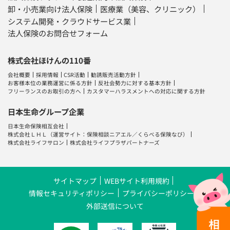
卸・小売業向け法人保険
医療業（美容、クリニック）
システム開発・クラウドサービス業
法人保険のお問合せフォーム
株式会社ほけんの110番
会社概要
採用情報
CSR活動
勧誘販売活動方針
お客様本位の業務運営に係る方針
反社会勢力に対する基本方針
フリーランスのお取引の方へ
カスタマーハラスメントへの対応に関する方針
日本生命グループ企業
日本生命保険相互会社
株式会社ＬＨＬ
（運営サイト：
保険相談ニアエル
／
くらべる保険なび
）
株式会社ライフサロン
株式会社ライフプラザパートナーズ
サイトマップ
WEBサイト利用規約
情報セキュリティポリシー
プライバシーポリシー
外部送信について