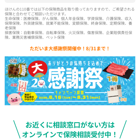
ほけんの110番では以下の保険商品を取り扱っておりますので、ご希望される
保険と合わせてご相談いただけます。
生命保険：医療保険、がん保険、個人年金保険、学資保険、介護保険、収入
保障保険、外貨建保険、就業不能保険、変額保険、終身保険、定期保険、養
老保険
損害保険：自動車保険、自転車保険、火災保険、傷害保険、企業賠償責任保
険、業務災害補償保険、ペット保険
ただいま大感謝祭開催中！8/31まで！
お近くに相談窓口がない方は
オンラインで保険相談受付中！