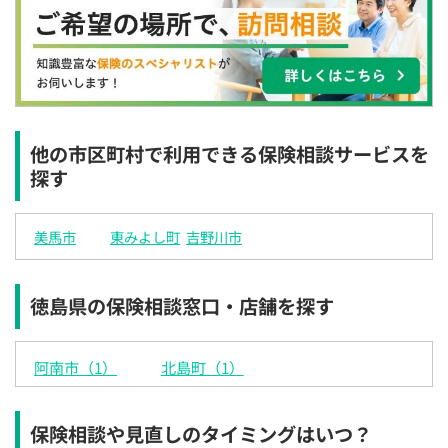
×
×
◯
◯
◯
◯
◯
12:30
12:30
12:30
12:30
12:30
12:30
12:30
×
◯
◯
◯
◯
◯
◯
13:00
13:00
13:00
13:00
13:00
13:00
13:00
×
◯
◯
◯
◯
◯
◯
他の市区町村で利用できる保険相談サービスを
探す
13:30
13:30
13:30
13:30
13:30
13:30
13:30
×
◯
◯
◯
◯
◯
◯
美馬市
東みよし町
吉野川市
14:00
14:00
14:00
14:00
14:00
14:00
14:00
×
◯
◯
◯
◯
◯
◯
徳島県の保険相談窓口・店舗を探す
14:30
14:30
14:30
14:30
14:30
14:30
14:30
×
◯
◯
◯
◯
◯
◯
阿南市（1）
北島町（1）
15:00
15:00
15:00
15:00
15:00
15:00
15:00
×
◯
◯
◯
◯
◯
◯
保険相談や見直しのタイミングはいつ？