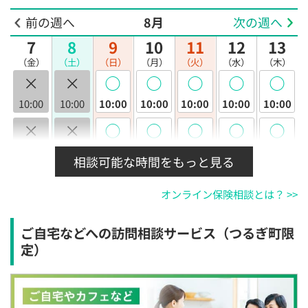
前の週へ
8月
次の週へ
7
8
9
10
11
12
13
（金）
（土）
（日）
（月）
（火）
（水）
（木）
×
×
◯
◯
◯
◯
◯
10:00
10:00
10:00
10:00
10:00
10:00
10:00
×
×
◯
◯
◯
◯
◯
10:30
10:30
10:30
10:30
10:30
10:30
10:30
相談可能な時間をもっと見る
×
×
◯
◯
◯
◯
◯
オンライン保険相談とは？ >>
11:00
11:00
11:00
11:00
11:00
11:00
11:00
×
×
◯
◯
◯
◯
◯
ご自宅などへの訪問相談サービス（つるぎ町限
11:30
11:30
11:30
11:30
11:30
11:30
11:30
定）
×
×
◯
◯
◯
◯
◯
12:00
12:00
12:00
12:00
12:00
12:00
12:00