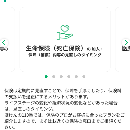
15:30
15:30
15:30
15:30
15:30
15:30
15:30
×
◯
◯
◯
◯
◯
◯
16:00
16:00
16:00
16:00
16:00
16:00
16:00
×
◯
◯
◯
◯
◯
◯
16:30
16:30
16:30
16:30
16:30
16:30
16:30
生命保険（死亡保険）
医
内容の
の
加入・
×
◯
◯
◯
◯
◯
◯
保障（補償）内容の見直しのタイミング
17:00
17:00
17:00
17:00
17:00
17:00
17:00
×
◯
◯
◯
◯
◯
◯
17:30
17:30
17:30
17:30
17:30
17:30
17:30
保険は定期的に見直すことで、保障を手厚くしたり、保険料
×
◯
◯
◯
◯
◯
◯
の支払いを適正にするメリットがあります。
ライフステージの変化や経済状況の変化などがあった場合
18:00
18:00
18:00
18:00
18:00
18:00
18:00
は、見直しのタイミング。
ほけんの110番では、保険のプロがお客様に合ったプランをご
○：予約可 ×：予約不可
紹介しますので、まずはお近くの保険の窓口までご相談くだ
：お電話にてお問い合わせください
さい。