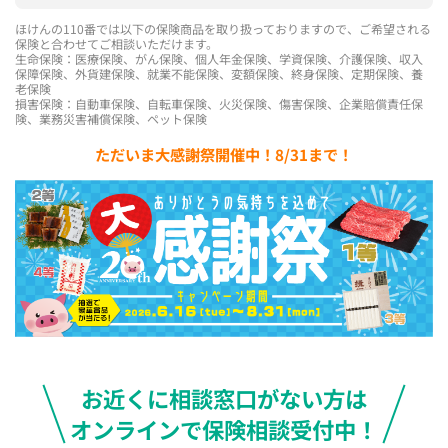
ほけんの110番では以下の保険商品を取り扱っておりますので、ご希望される
保険と合わせてご相談いただけます。
生命保険：医療保険、がん保険、個人年金保険、学資保険、介護保険、収入
保障保険、外貨建保険、就業不能保険、変額保険、終身保険、定期保険、養
老保険
損害保険：自動車保険、自転車保険、火災保険、傷害保険、企業賠償責任保
険、業務災害補償保険、ペット保険
ただいま大感謝祭開催中！8/31まで！
お近くに相談窓口がない方は
オンラインで保険相談受付中！