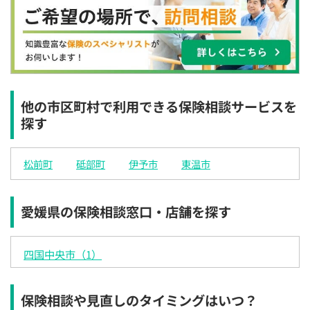
×
×
◯
◯
◯
◯
◯
12:30
12:30
12:30
12:30
12:30
12:30
12:30
◯
◯
◯
◯
◯
◯
13:00
13:00
13:00
13:00
13:00
13:00
13:00
◯
◯
◯
◯
◯
◯
他の市区町村で利用できる保険相談サービスを
探す
13:30
13:30
13:30
13:30
13:30
13:30
13:30
◯
◯
◯
◯
◯
◯
松前町
砥部町
伊予市
東温市
14:00
14:00
14:00
14:00
14:00
14:00
14:00
◯
◯
◯
◯
◯
◯
◯
愛媛県の保険相談窓口・店舗を探す
14:30
14:30
14:30
14:30
14:30
14:30
14:30
◯
◯
◯
◯
◯
◯
◯
四国中央市（1）
15:00
15:00
15:00
15:00
15:00
15:00
15:00
◯
◯
◯
◯
◯
◯
◯
保険相談や見直しのタイミングはいつ？