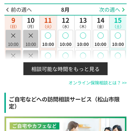
前の週へ
8月
次の週へ
9
10
11
12
13
14
15
（日）
（月）
（火）
（水）
（木）
（金）
（土）
×
×
◯
◯
◯
◯
◯
10:00
10:00
10:00
10:00
10:00
10:00
10:00
×
×
◯
◯
◯
◯
◯
10:30
10:30
10:30
10:30
10:30
10:30
10:30
相談可能な時間をもっと見る
×
×
◯
◯
◯
◯
◯
オンライン保険相談とは？ >>
11:00
11:00
11:00
11:00
11:00
11:00
11:00
×
×
◯
◯
◯
◯
◯
ご自宅などへの訪問相談サービス（松山市限
11:30
11:30
11:30
11:30
11:30
11:30
11:30
定）
×
×
◯
◯
◯
◯
◯
12:00
12:00
12:00
12:00
12:00
12:00
12:00