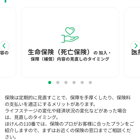
15:30
15:30
15:30
15:30
15:30
15:30
15:30
◯
◯
◯
◯
◯
◯
◯
16:00
16:00
16:00
16:00
16:00
16:00
16:00
◯
◯
◯
◯
◯
◯
◯
16:30
16:30
16:30
16:30
16:30
16:30
16:30
生命保険（死亡保険）
医
内容の
の
加入・
◯
◯
◯
◯
◯
◯
◯
保障（補償）内容の見直しのタイミング
17:00
17:00
17:00
17:00
17:00
17:00
17:00
◯
◯
◯
◯
◯
◯
◯
17:30
17:30
17:30
17:30
17:30
17:30
17:30
保険は定期的に見直すことで、保障を手厚くしたり、保険料
◯
◯
◯
◯
◯
◯
◯
の支払いを適正にするメリットがあります。
ライフステージの変化や経済状況の変化などがあった場合
18:00
18:00
18:00
18:00
18:00
18:00
18:00
は、見直しのタイミング。
ほけんの110番では、保険のプロがお客様に合ったプランをご
○：予約可 ×：予約不可
紹介しますので、まずはお近くの保険の窓口までご相談くだ
：お電話にてお問い合わせください
さい。