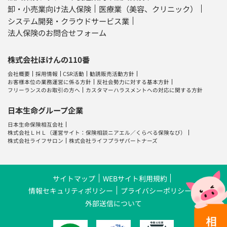
卸・小売業向け法人保険
医療業（美容、クリニック）
システム開発・クラウドサービス業
法人保険のお問合せフォーム
株式会社ほけんの110番
会社概要
採用情報
CSR活動
勧誘販売活動方針
お客様本位の業務運営に係る方針
反社会勢力に対する基本方針
フリーランスのお取引の方へ
カスタマーハラスメントへの対応に関する方針
日本生命グループ企業
日本生命保険相互会社
株式会社ＬＨＬ
（運営サイト：
保険相談ニアエル
／
くらべる保険なび
）
株式会社ライフサロン
株式会社ライフプラザパートナーズ
サイトマップ
WEBサイト利用規約
情報セキュリティポリシー
プライバシーポリシー
外部送信について