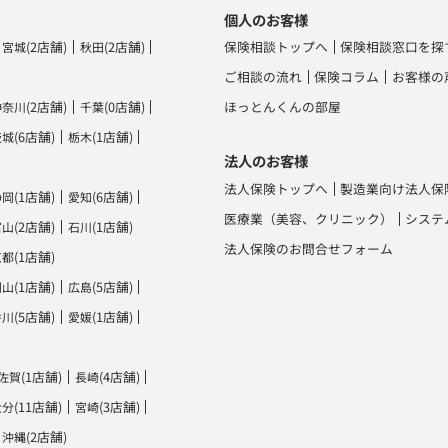
個人のお客様
(2店舗)
(2店舗)
保険相談トップへ
保険相談窓口を探
宮城
秋田
ご相談の流れ
保険コラム
お客様の
(2店舗)
(0店舗)
ほっとんくんの部屋
神奈川
千葉
(6店舗)
(1店舗)
茨城
栃木
法人のお客様
法人保険トップへ
製造業向け法人保
(1店舗)
(6店舗)
静岡
愛知
医療業（美容、クリニック）
システ
(2店舗)
(1店舗)
富山
石川
法人保険のお問合せフォーム
(1店舗)
京都
(1店舗)
(5店舗)
岡山
広島
(5店舗)
(1店舗)
香川
愛媛
(1店舗)
(4店舗)
佐賀
長崎
(11店舗)
(3店舗)
大分
宮崎
(2店舗)
沖縄