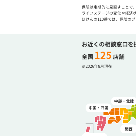
保険は定期的に見直すことで
ライフステージの変化や経済
ほけんの110番では、保険の
お近くの相談窓口を
125
全国
店舗
※2026年8月現在
中部・北陸
中国・四国
関西