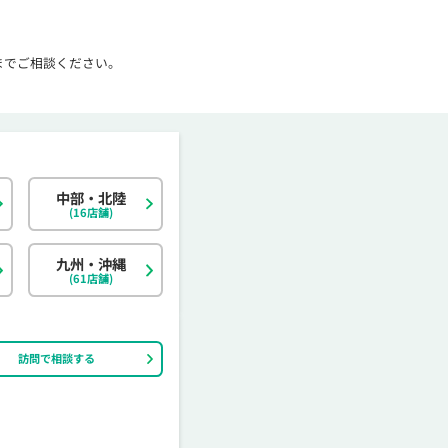
までご相談ください。
中部・北陸
北海道
東京都
岐阜県
大阪府
島根県
福岡県
神奈川県
宮城県
静岡県
京都府
岡山県
佐賀県
(16店舗)
茨城県
富山県
香川県
大分県
栃木県
石川県
愛媛県
宮崎県
九州・沖縄
(61店舗)
訪問で相談する