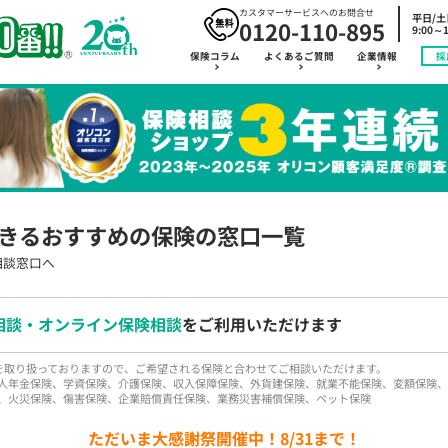
カスタマーサービスへのお問合せ
平日/
0120-110-895
9:00～1
保険コラム
よくあるご質問
企業情報
採
きるおすすめの保険の窓口一覧
相談窓口へ
相談・オンライン保険相談
をご利用いただけます
品を取り扱っておりますので、ご希望される保険と合わせてご相談いただけます。
人年金保険、学資保険、介護保険、収入保障保険、外貨建保険、就業不能保険、変額保険、
、火災保険、傷害保険、企業賠償責任保険、業務災害補償保険、ペット保険
ただいま大感謝祭開催中！8/31まで！