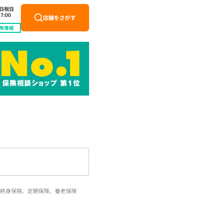
土日祝日
7:00
店舗をさがす
用情報
終身保険、定期保険、養老保険