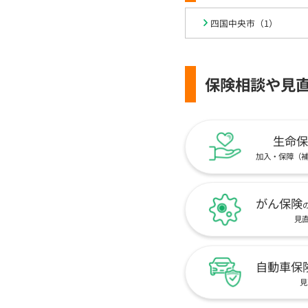
四国中央市（1）
保険相談や見
生命保
加入・保障（
がん保険
見
自動車保
見