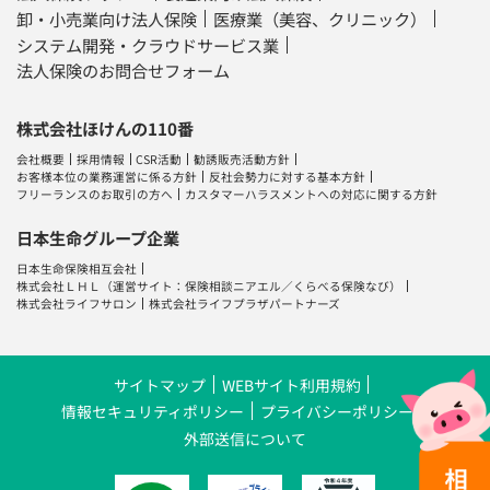
卸・小売業向け法人保険
医療業（美容、クリニック）
システム開発・クラウドサービス業
法人保険のお問合せフォーム
株式会社ほけんの110番
会社概要
採用情報
CSR活動
勧誘販売活動方針
お客様本位の業務運営に係る方針
反社会勢力に対する基本方針
フリーランスのお取引の方へ
カスタマーハラスメントへの対応に関する方針
日本生命グループ企業
日本生命保険相互会社
株式会社ＬＨＬ
（運営サイト：
保険相談ニアエル
／
くらべる保険なび
）
株式会社ライフサロン
株式会社ライフプラザパートナーズ
サイトマップ
WEBサイト利用規約
情報セキュリティポリシー
プライバシーポリシー
外部送信について