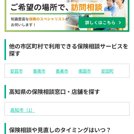
×
×
◯
◯
◯
◯
◯
12:30
12:30
12:30
12:30
12:30
12:30
12:30
×
◯
◯
◯
◯
◯
◯
13:00
13:00
13:00
13:00
13:00
13:00
13:00
×
◯
◯
◯
◯
◯
◯
他の市区町村で利用できる保険相談サービスを
探す
13:30
13:30
13:30
13:30
13:30
13:30
13:30
×
◯
◯
◯
◯
◯
◯
安芸市
香南市
香美市
南国市
安田町
14:00
14:00
14:00
14:00
14:00
14:00
14:00
×
◯
◯
◯
◯
◯
◯
高知県の保険相談窓口・店舗を探す
14:30
14:30
14:30
14:30
14:30
14:30
14:30
×
◯
◯
◯
◯
◯
◯
高知市（1）
15:00
15:00
15:00
15:00
15:00
15:00
15:00
×
◯
◯
◯
◯
◯
◯
保険相談や見直しのタイミングはいつ？