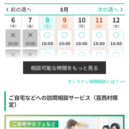
前の週へ
8月
次の週へ
6
7
8
9
10
11
12
（木）
（金）
（土）
（日）
（月）
（火）
（水）
×
×
◯
◯
◯
◯
◯
10:00
10:00
10:00
10:00
10:00
10:00
10:00
×
×
◯
◯
◯
◯
◯
10:30
10:30
10:30
10:30
10:30
10:30
10:30
相談可能な時間をもっと見る
×
×
◯
◯
◯
◯
◯
オンライン保険相談とは？ >>
11:00
11:00
11:00
11:00
11:00
11:00
11:00
×
×
◯
◯
◯
◯
◯
ご自宅などへの訪問相談サービス（芸西村限
11:30
11:30
11:30
11:30
11:30
11:30
11:30
定）
×
×
◯
◯
◯
◯
◯
12:00
12:00
12:00
12:00
12:00
12:00
12:00