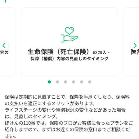
15:30
15:30
15:30
15:30
15:30
15:30
15:30
×
◯
◯
◯
◯
◯
◯
16:00
16:00
16:00
16:00
16:00
16:00
16:00
×
◯
◯
◯
◯
◯
◯
16:30
16:30
16:30
16:30
16:30
16:30
16:30
生命保険（死亡保険）
医
内容の
の
加入・
×
◯
◯
◯
◯
◯
◯
保障（補償）内容の見直しのタイミング
17:00
17:00
17:00
17:00
17:00
17:00
17:00
×
◯
◯
◯
◯
◯
◯
17:30
17:30
17:30
17:30
17:30
17:30
17:30
保険は定期的に見直すことで、保障を手厚くしたり、保険料
×
◯
◯
◯
◯
◯
◯
の支払いを適正にするメリットがあります。
ライフステージの変化や経済状況の変化などがあった場合
18:00
18:00
18:00
18:00
18:00
18:00
18:00
は、見直しのタイミング。
ほけんの110番では、保険のプロがお客様に合ったプランをご
○：予約可 ×：予約不可
紹介しますので、まずはお近くの保険の窓口までご相談くだ
：お電話にてお問い合わせください
さい。