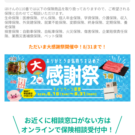
ほけんの110番では以下の保険商品を取り扱っておりますので、ご希望される
保険と合わせてご相談いただけます。
生命保険：医療保険、がん保険、個人年金保険、学資保険、介護保険、収入
保障保険、外貨建保険、就業不能保険、変額保険、終身保険、定期保険、養
老保険
損害保険：自動車保険、自転車保険、火災保険、傷害保険、企業賠償責任保
険、業務災害補償保険、ペット保険
ただいま大感謝祭開催中！8/31まで！
お近くに相談窓口がない方は
オンラインで保険相談受付中！