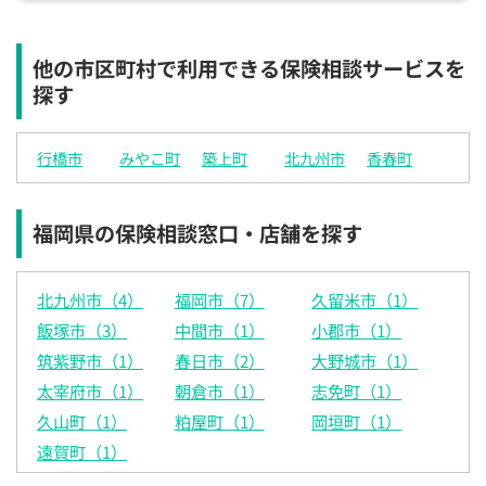
他の市区町村で利用できる保険相談サービスを
探す
行橋市
みやこ町
築上町
北九州市
香春町
福岡県の保険相談窓口・店舗を探す
北九州市（4）
福岡市（7）
久留米市（1）
飯塚市（3）
中間市（1）
小郡市（1）
筑紫野市（1）
春日市（2）
大野城市（1）
太宰府市（1）
朝倉市（1）
志免町（1）
久山町（1）
粕屋町（1）
岡垣町（1）
遠賀町（1）