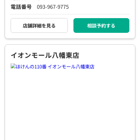
電話番号
093-967-9775
電話で相談予約
（オンライン保険相談専用）
0120-987-110
店舗詳細を見る
相談予約する
平日 / 土日祝日 10:00〜17:00（通話無料）
※受付時間外にご予約をいただいた場合は、
翌営業日のご連絡となります
イオンモール八幡東店