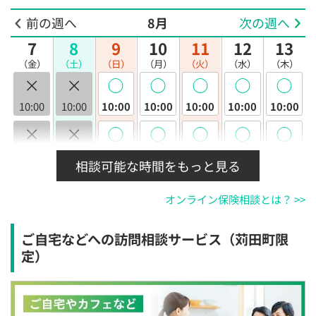
前の週へ
8月
次の週へ
7
8
9
10
11
12
13
（金）
（土）
（日）
（月）
（火）
（水）
（木）
×
×
◯
◯
◯
◯
◯
10:00
10:00
10:00
10:00
10:00
10:00
10:00
×
×
◯
◯
◯
◯
◯
10:30
10:30
10:30
10:30
10:30
10:30
10:30
相談可能な時間をもっと見る
×
×
◯
◯
◯
◯
◯
オンライン保険相談とは？ >>
11:00
11:00
11:00
11:00
11:00
11:00
11:00
×
×
◯
◯
◯
◯
◯
ご自宅などへの訪問相談サービス（苅田町限
11:30
11:30
11:30
11:30
11:30
11:30
11:30
定）
×
×
◯
◯
◯
◯
◯
12:00
12:00
12:00
12:00
12:00
12:00
12:00