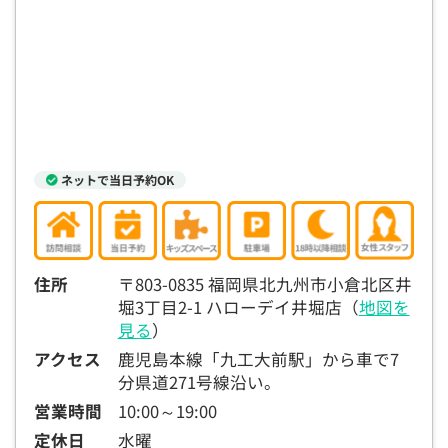
15:30
15:30
15:30
15:30
15:30
15:30
15:30
◯
◯
◯
◯
◯
◯
◯
16:00
16:00
16:00
16:00
16:00
16:00
16:00
◯
◯
◯
◯
◯
◯
◯
16:30
16:30
16:30
16:30
16:30
16:30
16:30
ネットで当日予約OK
◯
◯
◯
◯
◯
◯
◯
17:00
17:00
17:00
17:00
17:00
17:00
17:00
◯
◯
◯
◯
◯
◯
◯
住所
〒803-0835 福岡県北九州市小倉北区井
17:30
17:30
17:30
17:30
17:30
17:30
17:30
堀3丁目2-1 ハローデイ井堀店（
地図を
◯
◯
◯
◯
◯
◯
◯
見る
）
アクセス
鹿児島本線「九工大前駅」から車で7
18:00
18:00
18:00
18:00
18:00
18:00
18:00
分県道271号線沿い。
○：予約可 ×：予約不可
営業時間
10:00～19:00
：お電話にてお問い合わせください
定休日
水曜