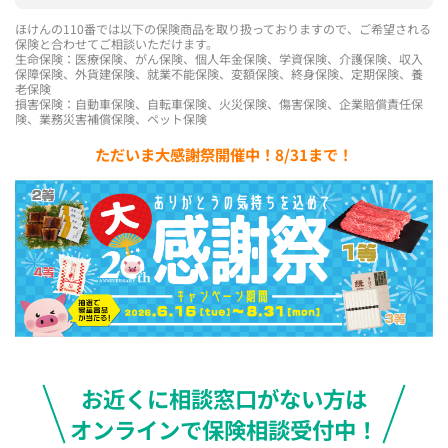
ほけんの110番では以下の保険商品を取り扱っておりますので、ご希望される
保険と合わせてご相談いただけます。
生命保険：医療保険、がん保険、個人年金保険、学資保険、介護保険、収入
保障保険、外貨建保険、就業不能保険、変額保険、終身保険、定期保険、養
老保険
損害保険：自動車保険、自転車保険、火災保険、傷害保険、企業賠償責任保
険、業務災害補償保険、ペット保険
ただいま大感謝祭開催中！8/31まで！
お近くに相談窓口がない方は
オンラインで保険相談受付中！