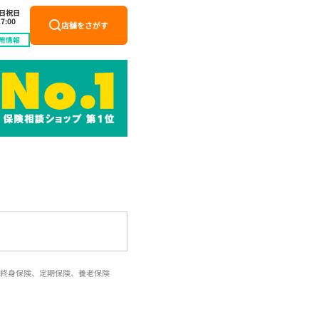
土日祝日
7:00
店舗をさがす
用情報
終身保険、定期保険、養老保険