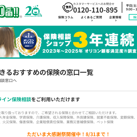
カスタマーサービスへのお問合せ
平日/
0120-110-895
9:00～1
保険コラム
よくあるご質問
企業情報
採
きるおすすめの保険の窓口一覧
相談窓口へ
ライン保険相談
をご利用いただけます
品を取り扱っておりますので、ご希望される保険と合わせてご相談いただけます。
人年金保険、学資保険、介護保険、収入保障保険、外貨建保険、就業不能保険、変額保険、
、火災保険、傷害保険、企業賠償責任保険、業務災害補償保険、ペット保険
ただいま大感謝祭開催中！8/31まで！