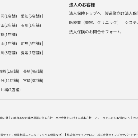
法人のお客様
法人保険トップへ
製造業向け法人保
(1店舗)
(6店舗)
静岡
愛知
医療業（美容、クリニック）
システ
(2店舗)
(1店舗)
富山
石川
法人保険のお問合せフォーム
(1店舗)
京都
(1店舗)
(5店舗)
岡山
広島
(5店舗)
(1店舗)
香川
愛媛
(1店舗)
(4店舗)
佐賀
長崎
(11店舗)
(3店舗)
大分
宮崎
(2店舗)
沖縄
動方針
お客様本位の業務運営に係る方針
反社会勢力に対する基本方針
フリーランスのお取引の方へ
カ
運営サイト：
保険相談ニアエル
／
くらべる保険なび
）
株式会社ライフサロン
株式会社ライフプラザパートナ