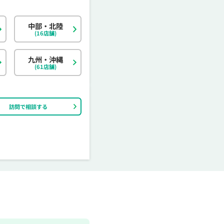
中部・北陸
北海道
東京都
岐阜県
大阪府
島根県
福岡県
神奈川県
宮城県
静岡県
京都府
岡山県
佐賀県
(16店舗)
茨城県
富山県
香川県
大分県
栃木県
石川県
愛媛県
宮崎県
九州・沖縄
(61店舗)
訪問で相談する