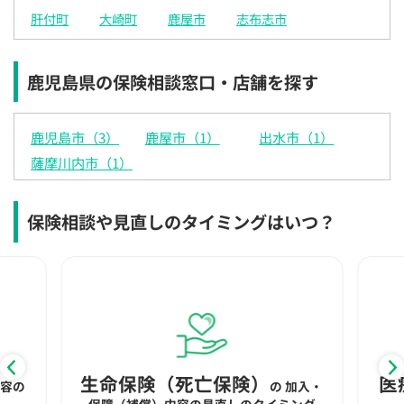
電話で相談予約
（オンライン保険相談専用）
肝付町
大崎町
鹿屋市
志布志市
0120-987-110
平日 / 土日祝日 10:00〜17:00（通話無料）
鹿児島県の保険相談窓口・店舗を探す
※受付時間外にご予約をいただいた場合は、
翌営業日のご連絡となります
鹿児島市（3）
鹿屋市（1）
出水市（1）
薩摩川内市（1）
保険相談や見直しのタイミングはいつ？
生命保険（死亡保険）
医
内容の
の
加入・