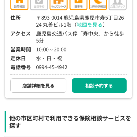
15:30
15:30
15:30
15:30
15:30
15:30
15:30
×
◯
◯
◯
◯
◯
◯
住所
〒893-0014 鹿児島県鹿屋市寿5丁目26-
24 丸善ビル1階（
地図を見る
）
16:00
16:00
16:00
16:00
16:00
16:00
16:00
アクセス
鹿児島交通バス停「寿中央」から徒歩
×
◯
◯
◯
◯
◯
◯
5分
16:30
16:30
16:30
16:30
16:30
16:30
16:30
営業時間
10:00～20:00
×
◯
◯
◯
◯
◯
◯
定休日
水・日・祝
電話番号
0994-45-4942
17:00
17:00
17:00
17:00
17:00
17:00
17:00
×
◯
◯
◯
◯
◯
◯
店舗詳細を見る
相談予約する
17:30
17:30
17:30
17:30
17:30
17:30
17:30
×
◯
◯
◯
◯
◯
◯
18:00
18:00
18:00
18:00
18:00
18:00
18:00
他の市区町村で利用できる保険相談サービスを
○：予約可 ×：予約不可
探す
：お電話にてお問い合わせください