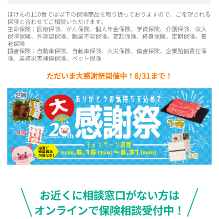
ほけんの110番では以下の保険商品を取り扱っておりますので、ご希望される
保険と合わせてご相談いただけます。
生命保険：医療保険、がん保険、個人年金保険、学資保険、介護保険、収入
保障保険、外貨建保険、就業不能保険、変額保険、終身保険、定期保険、養
老保険
損害保険：自動車保険、自転車保険、火災保険、傷害保険、企業賠償責任保
険、業務災害補償保険、ペット保険
ただいま大感謝祭開催中！8/31まで！
お近くに相談窓口がない方は
オンラインで保険相談受付中！