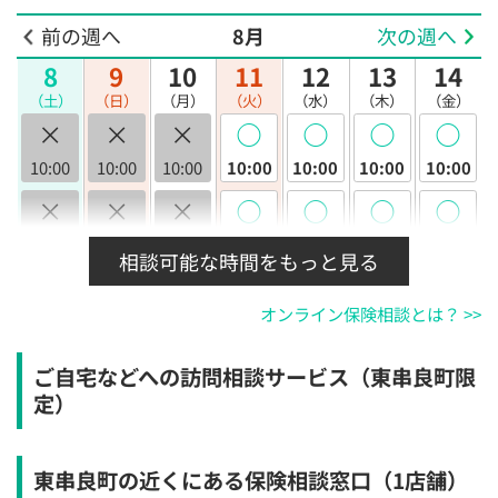
前の週へ
8月
次の週へ
8
9
10
11
12
13
14
（土）
（日）
（月）
（火）
（水）
（木）
（金）
×
×
×
◯
◯
◯
◯
10:00
10:00
10:00
10:00
10:00
10:00
10:00
×
×
×
◯
◯
◯
◯
10:30
10:30
10:30
10:30
10:30
10:30
10:30
相談可能な時間をもっと見る
×
×
×
◯
◯
◯
◯
オンライン保険相談とは？ >>
11:00
11:00
11:00
11:00
11:00
11:00
11:00
×
×
×
◯
◯
◯
◯
ご自宅などへの訪問相談サービス（東串良町限
11:30
11:30
11:30
11:30
11:30
11:30
11:30
定）
×
×
×
◯
◯
◯
◯
12:00
12:00
12:00
12:00
12:00
12:00
12:00
東串良町の近くにある保険相談窓口
（1店舗）