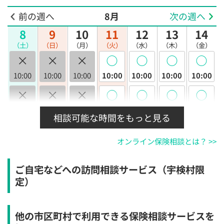
前の週へ
8月
次の週へ
8
9
10
11
12
13
14
（土）
（日）
（月）
（火）
（水）
（木）
（金）
×
×
×
◯
◯
◯
◯
10:00
10:00
10:00
10:00
10:00
10:00
10:00
×
×
×
◯
◯
◯
◯
10:30
10:30
10:30
10:30
10:30
10:30
10:30
相談可能な時間をもっと見る
×
×
×
◯
◯
◯
◯
オンライン保険相談とは？ >>
11:00
11:00
11:00
11:00
11:00
11:00
11:00
×
×
×
◯
◯
◯
◯
ご自宅などへの訪問相談サービス（宇検村限
11:30
11:30
11:30
11:30
11:30
11:30
11:30
定）
×
×
×
◯
◯
◯
◯
12:00
12:00
12:00
12:00
12:00
12:00
12:00
他の市区町村で利用できる保険相談サービスを