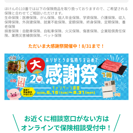
ほけんの110番では以下の保険商品を取り扱っておりますので、ご希望される
保険と合わせてご相談いただけます。
生命保険：医療保険、がん保険、個人年金保険、学資保険、介護保険、収入
保障保険、外貨建保険、就業不能保険、変額保険、終身保険、定期保険、養
老保険
損害保険：自動車保険、自転車保険、火災保険、傷害保険、企業賠償責任保
険、業務災害補償保険、ペット保険
ただいま大感謝祭開催中！8/31まで！
お近くに相談窓口がない方は
オンラインで保険相談受付中！