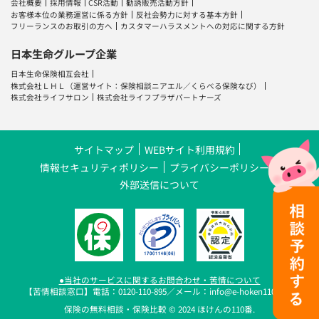
会社概要
採用情報
CSR活動
勧誘販売活動方針
お客様本位の業務運営に係る方針
反社会勢力に対する基本方針
フリーランスのお取引の方へ
カスタマーハラスメントへの対応に関する方針
日本生命グループ企業
日本生命保険相互会社
株式会社ＬＨＬ
（運営サイト：
保険相談ニアエル
／
くらべる保険なび
）
株式会社ライフサロン
株式会社ライフプラザパートナーズ
サイトマップ
WEBサイト利用規約
情報セキュリティポリシー
プライバシーポリシー
外部送信について
●当社のサービスに関するお問合わせ・苦情について
【苦情相談窓口】電話：0120-110-895／メール：info@e-hoken110.com
保険の無料相談・保険比較 © 2024 ほけんの110番.