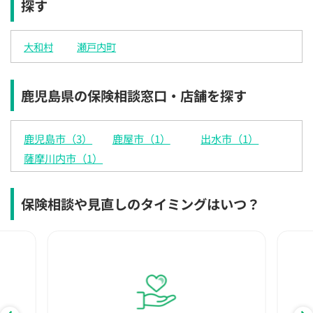
探す
×
×
×
◯
◯
◯
◯
12:30
12:30
12:30
12:30
12:30
12:30
12:30
大和村
瀬戸内町
×
◯
◯
◯
◯
◯
◯
13:00
13:00
13:00
13:00
13:00
13:00
13:00
鹿児島県の保険相談窓口・店舗を探す
×
◯
◯
◯
◯
◯
◯
13:30
13:30
13:30
13:30
13:30
13:30
13:30
鹿児島市（3）
鹿屋市（1）
出水市（1）
◯
◯
◯
◯
◯
◯
薩摩川内市（1）
14:00
14:00
14:00
14:00
14:00
14:00
14:00
◯
◯
◯
◯
◯
◯
◯
保険相談や見直しのタイミングはいつ？
14:30
14:30
14:30
14:30
14:30
14:30
14:30
◯
◯
◯
◯
◯
◯
◯
15:00
15:00
15:00
15:00
15:00
15:00
15:00
◯
◯
◯
◯
◯
◯
◯