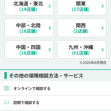
北海道・東北
関東
電話で相談予約
（オンライン保険相談専用）
0120-987-110
(14店舗)
(17店舗)
平日 / 土日祝日 10:00〜17:00（通話無料）
中部・北陸
関西
※受付時間外にご予約をいただいた場合は、
(16店舗)
(2店舗)
翌営業日のご連絡となります
中国・四国
九州・沖縄
(16店舗)
(61店舗)
※2026年8月現在
その他の保険相談方法・サービス
オンラインで相談する
訪問で相談する