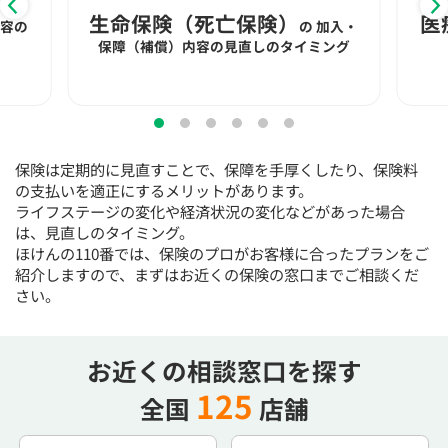
15:30
15:30
15:30
15:30
15:30
15:30
15:30
生命保険（死亡保険）
医
内容の
の
加入・
◯
◯
◯
◯
◯
◯
◯
保障（補償）内容の見直しのタイミング
16:00
16:00
16:00
16:00
16:00
16:00
16:00
◯
◯
◯
◯
◯
◯
◯
16:30
16:30
16:30
16:30
16:30
16:30
16:30
保険は定期的に見直すことで、保障を手厚くしたり、保険料
◯
◯
◯
◯
◯
◯
◯
の支払いを適正にするメリットがあります。
ライフステージの変化や経済状況の変化などがあった場合
17:00
17:00
17:00
17:00
17:00
17:00
17:00
は、見直しのタイミング。
ほけんの110番では、保険のプロがお客様に合ったプランをご
◯
◯
◯
◯
◯
◯
◯
紹介しますので、まずはお近くの保険の窓口までご相談くだ
17:30
17:30
17:30
17:30
17:30
17:30
17:30
さい。
◯
◯
◯
◯
◯
◯
◯
18:00
18:00
18:00
18:00
18:00
18:00
18:00
お近くの相談窓口を探す
125
全国
店舗
○：予約可 ×：予約不可
：お電話にてお問い合わせください