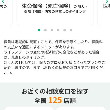
15:30
15:30
15:30
15:30
15:30
15:30
15:30
生命保険（死亡保険）
医
内容の
の
加入・
◯
◯
◯
◯
◯
◯
保障（補償）内容の見直しのタイミング
16:00
16:00
16:00
16:00
16:00
16:00
16:00
◯
◯
◯
◯
◯
◯
16:30
16:30
16:30
16:30
16:30
16:30
16:30
保険は定期的に見直すことで、保障を手厚くしたり、保険料
◯
◯
◯
◯
◯
◯
◯
の支払いを適正にするメリットがあります。
ライフステージの変化や経済状況の変化などがあった場合
17:00
17:00
17:00
17:00
17:00
17:00
17:00
は、見直しのタイミング。
ほけんの110番では、保険のプロがお客様に合ったプランをご
◯
◯
◯
◯
◯
◯
◯
紹介しますので、まずはお近くの保険の窓口までご相談くだ
17:30
17:30
17:30
17:30
17:30
17:30
17:30
さい。
◯
◯
◯
◯
◯
◯
◯
18:00
18:00
18:00
18:00
18:00
18:00
18:00
お近くの相談窓口を探す
125
全国
店舗
○：予約可 ×：予約不可
：お電話にてお問い合わせください