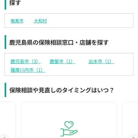
探す
×
×
◯
◯
◯
◯
◯
12:30
12:30
12:30
12:30
12:30
12:30
12:30
奄美市
大和村
×
◯
◯
◯
◯
◯
◯
13:00
13:00
13:00
13:00
13:00
13:00
13:00
鹿児島県の保険相談窓口・店舗を探す
×
◯
◯
◯
◯
◯
◯
13:30
13:30
13:30
13:30
13:30
13:30
13:30
鹿児島市（3）
鹿屋市（1）
出水市（1）
◯
◯
◯
◯
◯
◯
薩摩川内市（1）
14:00
14:00
14:00
14:00
14:00
14:00
14:00
◯
◯
◯
◯
◯
◯
保険相談や見直しのタイミングはいつ？
14:30
14:30
14:30
14:30
14:30
14:30
14:30
◯
◯
◯
◯
◯
◯
15:00
15:00
15:00
15:00
15:00
15:00
15:00
◯
◯
◯
◯
◯
◯