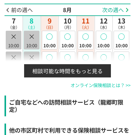
前の週へ
8月
次の週へ
7
8
9
10
11
12
13
（金）
（土）
（日）
（月）
（火）
（水）
（木）
×
×
◯
◯
◯
◯
◯
10:00
10:00
10:00
10:00
10:00
10:00
10:00
×
×
◯
◯
◯
◯
◯
10:30
10:30
10:30
10:30
10:30
10:30
10:30
相談可能な時間をもっと見る
×
×
◯
◯
◯
◯
◯
オンライン保険相談とは？ >>
11:00
11:00
11:00
11:00
11:00
11:00
11:00
×
×
◯
◯
◯
◯
◯
ご自宅などへの訪問相談サービス（龍郷町限
11:30
11:30
11:30
11:30
11:30
11:30
11:30
定）
×
×
◯
◯
◯
◯
◯
12:00
12:00
12:00
12:00
12:00
12:00
12:00
他の市区町村で利用できる保険相談サービスを