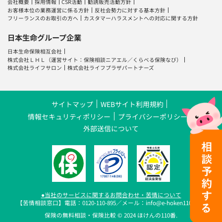
会社概要
採用情報
CSR活動
勧誘販売活動方針
お客様本位の業務運営に係る方針
反社会勢力に対する基本方針
フリーランスのお取引の方へ
カスタマーハラスメントへの対応に関する方針
日本生命グループ企業
日本生命保険相互会社
株式会社ＬＨＬ
（運営サイト：
保険相談ニアエル
／
くらべる保険なび
）
株式会社ライフサロン
株式会社ライフプラザパートナーズ
サイトマップ
WEBサイト利用規約
情報セキュリティポリシー
プライバシーポリシー
外部送信について
●当社のサービスに関するお問合わせ・苦情について
【苦情相談窓口】電話：0120-110-895／メール：info@e-hoken110.com
保険の無料相談・保険比較 © 2024 ほけんの110番.