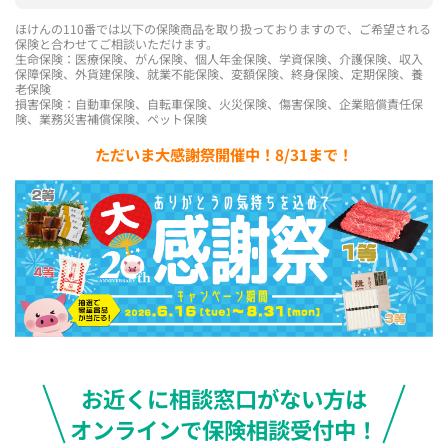
ほけんの110番では以下の保険商品を取り扱っておりますので、ご希望される
保険と合わせてご相談いただけます。
生命保険：医療保険、がん保険、個人年金保険、学資保険、介護保険、収入
保障保険、外貨建保険、就業不能保険、変額保険、終身保険、定期保険、養
老保険
損害保険：自動車保険、自転車保険、火災保険、傷害保険、企業賠償責任保
険、業務災害補償保険、ペット保険
ただいま大感謝祭開催中！8/31まで！
お近くに相談窓口がない方は
オンラインで保険相談受付中！