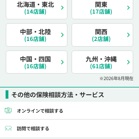
北海道・東北
関東
電話で相談予約
（オンライン保険相談専用）
0120-987-110
(14店舗)
(17店舗)
平日 / 土日祝日 10:00〜17:00（通話無料）
中部・北陸
関西
※受付時間外にご予約をいただいた場合は、
(16店舗)
(2店舗)
翌営業日のご連絡となります
中国・四国
九州・沖縄
(16店舗)
(61店舗)
※2026年8月現在
その他の保険相談方法・サービス
オンラインで相談する
訪問で相談する