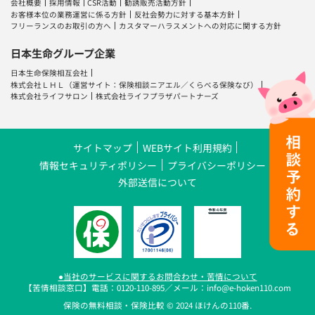
会社概要
採用情報
CSR活動
勧誘販売活動方針
お客様本位の業務運営に係る方針
反社会勢力に対する基本方針
フリーランスのお取引の方へ
カスタマーハラスメントへの対応に関する方針
日本生命グループ企業
日本生命保険相互会社
株式会社ＬＨＬ
（運営サイト：
保険相談ニアエル
／
くらべる保険なび
）
株式会社ライフサロン
株式会社ライフプラザパートナーズ
サイトマップ
WEBサイト利用規約
情報セキュリティポリシー
プライバシーポリシー
外部送信について
●当社のサービスに関するお問合わせ・苦情について
【苦情相談窓口】電話：0120-110-895／メール：info@e-hoken110.com
保険の無料相談・保険比較 © 2024 ほけんの110番.