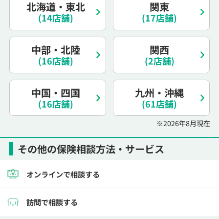
北海道・東北
関東
電話で相談予約
（オンライン保険相談専用）
0120-987-110
(14店舗)
(17店舗)
平日 / 土日祝日 10:00〜17:00（通話無料）
中部・北陸
関西
※受付時間外にご予約をいただいた場合は、
(16店舗)
(2店舗)
翌営業日のご連絡となります
中国・四国
九州・沖縄
(16店舗)
(61店舗)
※2026年8月現在
その他の保険相談方法・サービス
オンラインで相談する
訪問で相談する