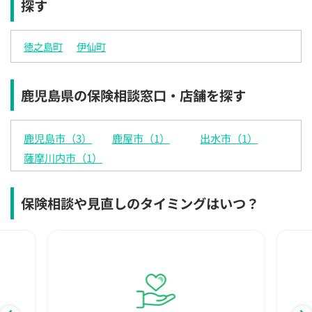
探す
×
×
◯
◯
◯
◯
◯
12:30
12:30
12:30
12:30
12:30
12:30
12:30
徳之島町
伊仙町
◯
◯
◯
◯
◯
◯
◯
13:00
13:00
13:00
13:00
13:00
13:00
13:00
鹿児島県の保険相談窓口・店舗を探す
◯
◯
◯
◯
◯
◯
◯
13:30
13:30
13:30
13:30
13:30
13:30
13:30
鹿児島市（3）
鹿屋市（1）
出水市（1）
◯
◯
◯
◯
◯
◯
◯
薩摩川内市（1）
14:00
14:00
14:00
14:00
14:00
14:00
14:00
◯
◯
◯
◯
◯
◯
◯
保険相談や見直しのタイミングはいつ？
14:30
14:30
14:30
14:30
14:30
14:30
14:30
◯
◯
◯
◯
◯
◯
◯
15:00
15:00
15:00
15:00
15:00
15:00
15:00
◯
◯
◯
◯
◯
◯
◯