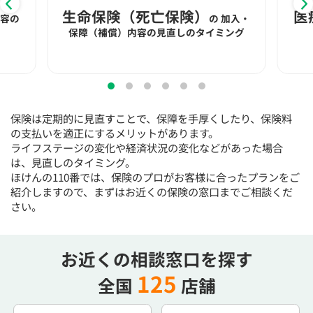
15:30
15:30
15:30
15:30
15:30
15:30
15:30
生命保険（死亡保険）
医
内容の
の
加入・
◯
◯
◯
◯
◯
◯
◯
保障（補償）内容の見直しのタイミング
16:00
16:00
16:00
16:00
16:00
16:00
16:00
◯
◯
◯
◯
◯
◯
◯
16:30
16:30
16:30
16:30
16:30
16:30
16:30
保険は定期的に見直すことで、保障を手厚くしたり、保険料
◯
◯
◯
◯
◯
◯
◯
の支払いを適正にするメリットがあります。
ライフステージの変化や経済状況の変化などがあった場合
17:00
17:00
17:00
17:00
17:00
17:00
17:00
は、見直しのタイミング。
ほけんの110番では、保険のプロがお客様に合ったプランをご
◯
◯
◯
◯
◯
◯
◯
紹介しますので、まずはお近くの保険の窓口までご相談くだ
17:30
17:30
17:30
17:30
17:30
17:30
17:30
さい。
◯
◯
◯
◯
◯
◯
◯
18:00
18:00
18:00
18:00
18:00
18:00
18:00
お近くの相談窓口を探す
125
全国
店舗
○：予約可 ×：予約不可
：お電話にてお問い合わせください