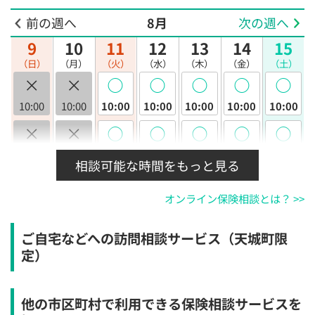
前の週へ
8月
次の週へ
9
10
11
12
13
14
15
（日）
（月）
（火）
（水）
（木）
（金）
（土）
×
×
◯
◯
◯
◯
◯
10:00
10:00
10:00
10:00
10:00
10:00
10:00
×
×
◯
◯
◯
◯
◯
10:30
10:30
10:30
10:30
10:30
10:30
10:30
相談可能な時間をもっと見る
×
×
◯
◯
◯
◯
◯
オンライン保険相談とは？ >>
11:00
11:00
11:00
11:00
11:00
11:00
11:00
×
×
◯
◯
◯
◯
◯
ご自宅などへの訪問相談サービス（天城町限
11:30
11:30
11:30
11:30
11:30
11:30
11:30
定）
×
×
◯
◯
◯
◯
◯
12:00
12:00
12:00
12:00
12:00
12:00
12:00
他の市区町村で利用できる保険相談サービスを