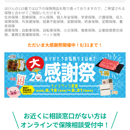
ほけんの110番では以下の保険商品を取り扱っておりますので、ご希望される
保険と合わせてご相談いただけます。
生命保険：医療保険、がん保険、個人年金保険、学資保険、介護保険、収入
保障保険、外貨建保険、就業不能保険、変額保険、終身保険、定期保険、養
老保険
損害保険：自動車保険、自転車保険、火災保険、傷害保険、企業賠償責任保
険、業務災害補償保険、ペット保険
ただいま大感謝祭開催中！8/31まで！
お近くに相談窓口がない方は
オンラインで保険相談受付中！