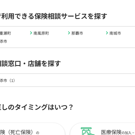
で利用できる保険相談サービスを探す
重瀬町
南風原町
那覇市
南城市
添市
相談窓口・店舗を探す
添市（1）
直しのタイミングはいつ？
険（死亡保険）
医療保険
の
の加入・