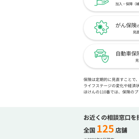
加入・保障（
がん保険
見
自動車保
見
保険は定期的に見直すことで
ライフステージの変化や経済
ほけんの110番では、保険の
お近くの相談窓口を
125
全国
店舗