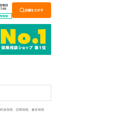
土日祝日
7:00
店舗をさがす
用情報
終身保険、定期保険、養老保険