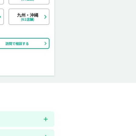
茨城県
富山県
香川県
大分県
栃木県
石川県
愛媛県
宮崎県
九州・沖縄
(61店舗)
訪問で相談する