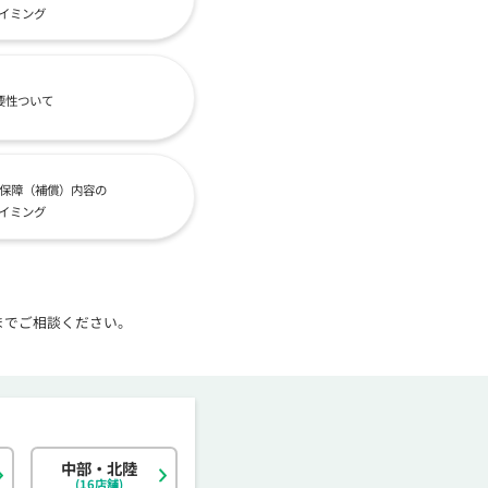
イミング
要性ついて
保障（補償）内容の
イミング
までご相談ください。
中部・北陸
北海道
東京都
岐阜県
大阪府
島根県
福岡県
神奈川県
宮城県
静岡県
京都府
岡山県
佐賀県
(16店舗)