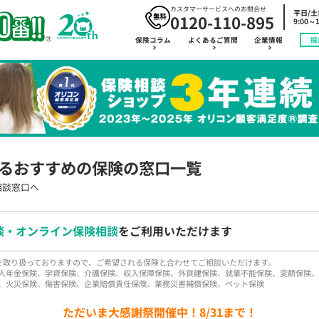
カスタマーサービスへのお問合せ
平日/
0120-110-895
9:00～1
保険コラム
よくあるご質問
企業情報
採
るおすすめの保険の窓口一覧
相談窓口へ
談・オンライン保険相談
をご利用いただけます
品を取り扱っておりますので、ご希望される保険と合わせてご相談いただけます。
人年金保険、学資保険、介護保険、収入保障保険、外貨建保険、就業不能保険、変額保険、
、火災保険、傷害保険、企業賠償責任保険、業務災害補償保険、ペット保険
ただいま大感謝祭開催中！8/31まで！