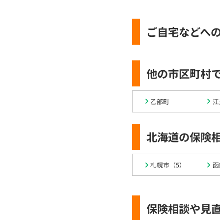
ご自宅などへ
他の市区町村
乙部町
江
北海道の保険
札幌市（5）
函
保険相談や見