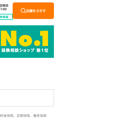
土日祝日
7:00
店舗をさがす
用情報
終身保険、定期保険、養老保険