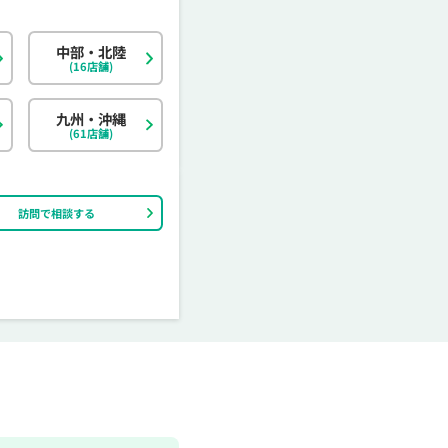
中部・北陸
北海道
東京都
岐阜県
大阪府
島根県
福岡県
神奈川県
宮城県
静岡県
京都府
岡山県
佐賀県
(16店舗)
茨城県
富山県
香川県
大分県
栃木県
石川県
愛媛県
宮崎県
九州・沖縄
(61店舗)
訪問で相談する