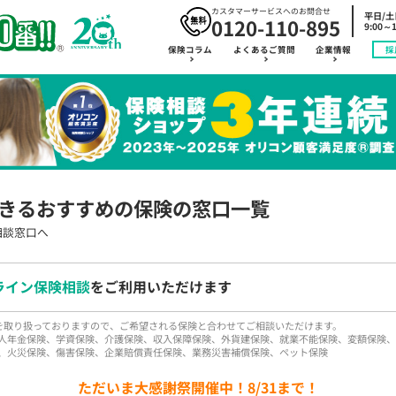
カスタマーサービスへのお問合せ
平日/
0120-110-895
9:00～1
保険コラム
よくあるご質問
企業情報
採
きるおすすめの保険の窓口一覧
相談窓口へ
ライン保険相談
をご利用いただけます
品を取り扱っておりますので、ご希望される保険と合わせてご相談いただけます。
人年金保険、学資保険、介護保険、収入保障保険、外貨建保険、就業不能保険、変額保険、
、火災保険、傷害保険、企業賠償責任保険、業務災害補償保険、ペット保険
ただいま大感謝祭開催中！8/31まで！