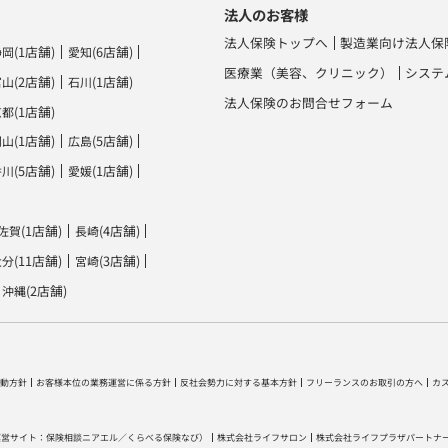
法人のお客様
法人保険トップへ
製造業向け法人保
(1店舗)
(6店舗)
静岡
愛知
医療業（美容、クリニック）
システ
(2店舗)
(1店舗)
富山
石川
法人保険のお問合せフォーム
(1店舗)
京都
(1店舗)
(5店舗)
岡山
広島
(5店舗)
(1店舗)
香川
愛媛
(1店舗)
(4店舗)
佐賀
長崎
(11店舗)
(3店舗)
大分
宮崎
(2店舗)
沖縄
動方針
お客様本位の業務運営に係る方針
反社会勢力に対する基本方針
フリーランスのお取引の方へ
カ
運営サイト：
保険相談ニアエル
／
くらべる保険なび
）
株式会社ライフサロン
株式会社ライフプラザパートナ