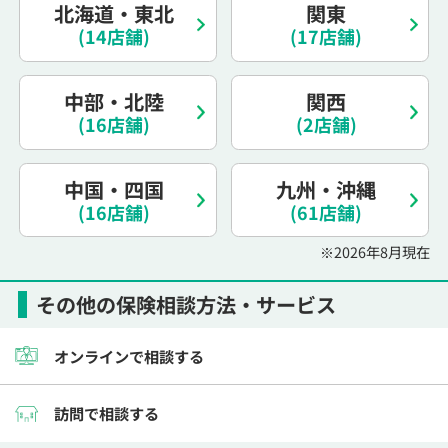
北海道・東北
関東
電話で相談予約
（オンライン保険相談専用）
0120-987-110
(14店舗)
(17店舗)
平日 / 土日祝日 10:00〜17:00（通話無料）
中部・北陸
関西
※受付時間外にご予約をいただいた場合は、
(16店舗)
(2店舗)
翌営業日のご連絡となります
中国・四国
九州・沖縄
(16店舗)
(61店舗)
※2026年8月現在
その他の保険相談方法・サービス
オンラインで相談する
訪問で相談する