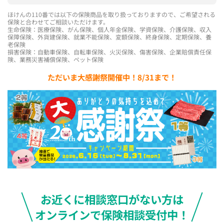
ほけんの110番では以下の保険商品を取り扱っておりますので、ご希望される
保険と合わせてご相談いただけます。
生命保険：医療保険、がん保険、個人年金保険、学資保険、介護保険、収入
保障保険、外貨建保険、就業不能保険、変額保険、終身保険、定期保険、養
老保険
損害保険：自動車保険、自転車保険、火災保険、傷害保険、企業賠償責任保
険、業務災害補償保険、ペット保険
ただいま大感謝祭開催中！8/31まで！
お近くに相談窓口がない方は
オンラインで保険相談受付中！