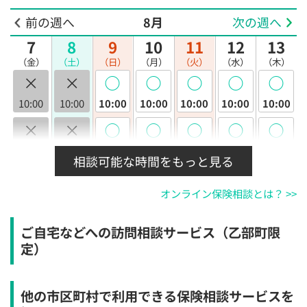
前の週へ
8月
次の週へ
7
8
9
10
11
12
13
（金）
（土）
（日）
（月）
（火）
（水）
（木）
×
×
◯
◯
◯
◯
◯
10:00
10:00
10:00
10:00
10:00
10:00
10:00
×
×
◯
◯
◯
◯
◯
10:30
10:30
10:30
10:30
10:30
10:30
10:30
相談可能な時間をもっと見る
×
×
◯
◯
◯
◯
◯
オンライン保険相談とは？ >>
11:00
11:00
11:00
11:00
11:00
11:00
11:00
×
×
◯
◯
◯
◯
◯
ご自宅などへの訪問相談サービス（乙部町限
11:30
11:30
11:30
11:30
11:30
11:30
11:30
定）
×
×
◯
◯
◯
◯
◯
12:00
12:00
12:00
12:00
12:00
12:00
12:00
他の市区町村で利用できる保険相談サービスを