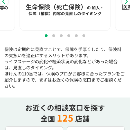
15:30
15:30
15:30
15:30
15:30
15:30
15:30
生命保険（死亡保険）
医
内容の
の
加入・
◯
◯
◯
◯
◯
◯
◯
保障（補償）内容の見直しのタイミング
16:00
16:00
16:00
16:00
16:00
16:00
16:00
◯
◯
◯
◯
◯
◯
◯
16:30
16:30
16:30
16:30
16:30
16:30
16:30
保険は定期的に見直すことで、保障を手厚くしたり、保険料
◯
◯
◯
◯
◯
◯
◯
の支払いを適正にするメリットがあります。
ライフステージの変化や経済状況の変化などがあった場合
17:00
17:00
17:00
17:00
17:00
17:00
17:00
は、見直しのタイミング。
ほけんの110番では、保険のプロがお客様に合ったプランをご
◯
◯
◯
◯
◯
◯
◯
紹介しますので、まずはお近くの保険の窓口までご相談くだ
17:30
17:30
17:30
17:30
17:30
17:30
17:30
さい。
◯
◯
◯
◯
◯
◯
◯
18:00
18:00
18:00
18:00
18:00
18:00
18:00
お近くの相談窓口を探す
125
全国
店舗
○：予約可 ×：予約不可
：お電話にてお問い合わせください