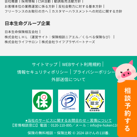
会社概要
採用情報
CSR活動
勧誘販売活動方針
お客様本位の業務運営に係る方針
反社会勢力に対する基本方針
フリーランスのお取引の方へ
カスタマーハラスメントへの対応に関する方針
日本生命グループ企業
日本生命保険相互会社
株式会社ＬＨＬ
（運営サイト：
保険相談ニアエル
／
くらべる保険なび
）
株式会社ライフサロン
株式会社ライフプラザパートナーズ
サイトマップ
WEBサイト利用規約
情報セキュリティポリシー
プライバシーポリシー
外部送信について
●当社のサービスに関するお問合わせ・苦情について
【苦情相談窓口】電話：0120-110-895／メール：info@e-hoken110.com
保険の無料相談・保険比較 © 2024 ほけんの110番.