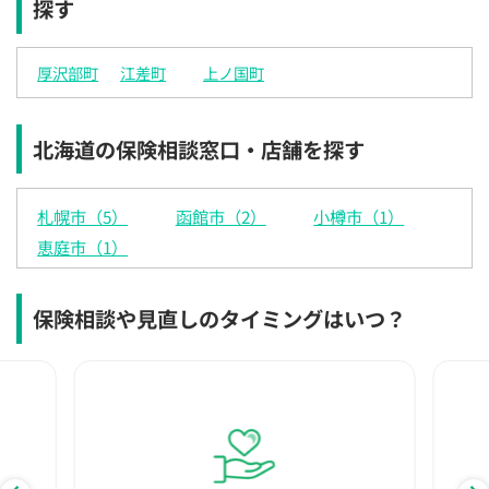
探す
×
×
◯
◯
◯
◯
◯
12:30
12:30
12:30
12:30
12:30
12:30
12:30
厚沢部町
江差町
上ノ国町
×
◯
◯
◯
◯
◯
◯
13:00
13:00
13:00
13:00
13:00
13:00
13:00
北海道の保険相談窓口・店舗を探す
×
◯
◯
◯
◯
◯
◯
13:30
13:30
13:30
13:30
13:30
13:30
13:30
札幌市（5）
函館市（2）
小樽市（1）
◯
◯
◯
◯
◯
◯
◯
恵庭市（1）
14:00
14:00
14:00
14:00
14:00
14:00
14:00
◯
◯
◯
◯
◯
◯
◯
保険相談や見直しのタイミングはいつ？
14:30
14:30
14:30
14:30
14:30
14:30
14:30
◯
◯
◯
◯
◯
◯
◯
15:00
15:00
15:00
15:00
15:00
15:00
15:00
◯
◯
◯
◯
◯
◯
◯