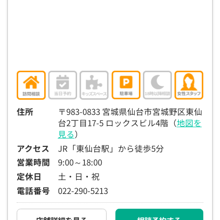
15:30
15:30
15:30
15:30
15:30
15:30
15:30
◯
◯
◯
◯
◯
◯
◯
16:00
16:00
16:00
16:00
16:00
16:00
16:00
◯
◯
◯
◯
◯
◯
◯
16:30
16:30
16:30
16:30
16:30
16:30
16:30
◯
◯
◯
◯
◯
◯
◯
17:00
17:00
17:00
17:00
17:00
17:00
17:00
住所
〒983-0833 宮城県仙台市宮城野区東仙
台2丁目17-5 ロックスビル4階（
地図を
◯
◯
◯
◯
◯
◯
◯
見る
）
17:30
17:30
17:30
17:30
17:30
17:30
17:30
アクセス
JR「東仙台駅」から徒歩5分
◯
◯
◯
◯
◯
◯
◯
営業時間
9:00～18:00
定休日
土・日・祝
18:00
18:00
18:00
18:00
18:00
18:00
18:00
電話番号
022-290-5213
○：予約可 ×：予約不可
：お電話にてお問い合わせください