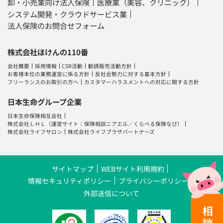
卸・小売業向け法人保険
医療業（美容、クリニック）
システム開発・クラウドサービス業
法人保険のお問合せフォーム
株式会社ほけんの110番
会社概要
採用情報
CSR活動
勧誘販売活動方針
お客様本位の業務運営に係る方針
反社会勢力に対する基本方針
フリーランスのお取引の方へ
カスタマーハラスメントへの対応に関する方針
日本生命グループ企業
日本生命保険相互会社
株式会社ＬＨＬ
（運営サイト：
保険相談ニアエル
／
くらべる保険なび
）
株式会社ライフサロン
株式会社ライフプラザパートナーズ
サイトマップ
WEBサイト利用規約
情報セキュリティポリシー
プライバシーポリシー
外部送信について