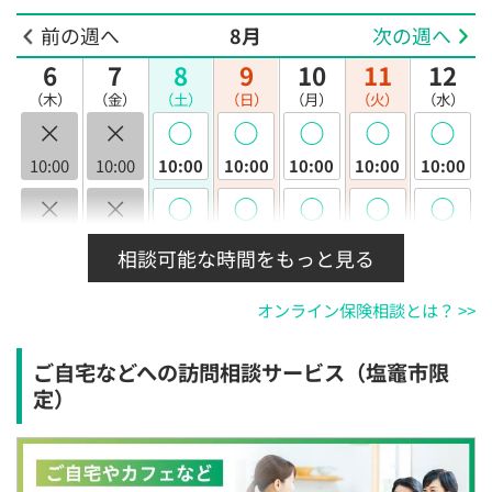
前の週へ
8月
次の週へ
6
7
8
9
10
11
12
（木）
（金）
（土）
（日）
（月）
（火）
（水）
×
×
◯
◯
◯
◯
◯
10:00
10:00
10:00
10:00
10:00
10:00
10:00
×
×
◯
◯
◯
◯
◯
10:30
10:30
10:30
10:30
10:30
10:30
10:30
相談可能な時間をもっと見る
×
×
◯
◯
◯
◯
◯
オンライン保険相談とは？ >>
11:00
11:00
11:00
11:00
11:00
11:00
11:00
×
×
◯
◯
◯
◯
◯
ご自宅などへの訪問相談サービス（塩竈市限
11:30
11:30
11:30
11:30
11:30
11:30
11:30
定）
×
×
◯
◯
◯
◯
◯
12:00
12:00
12:00
12:00
12:00
12:00
12:00