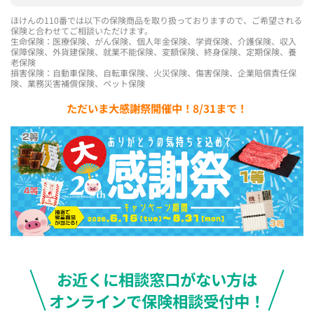
ほけんの110番では以下の保険商品を取り扱っておりますので、ご希望される
保険と合わせてご相談いただけます。
生命保険：医療保険、がん保険、個人年金保険、学資保険、介護保険、収入
保障保険、外貨建保険、就業不能保険、変額保険、終身保険、定期保険、養
老保険
損害保険：自動車保険、自転車保険、火災保険、傷害保険、企業賠償責任保
険、業務災害補償保険、ペット保険
ただいま大感謝祭開催中！8/31まで！
お近くに相談窓口がない方は
オンラインで保険相談受付中！