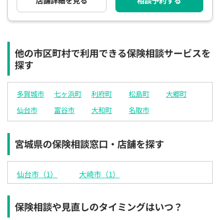
店舗詳細を見る
相談予約する
電話で相談予約
（オンライン保険相談専用）
0120-987-110
平日 / 土日祝日 10:00〜17:00（通話無料）
他の市区町村で利用できる保険相談サービスを
※受付時間外にご予約をいただいた場合は、
探す
翌営業日のご連絡となります
多賀城市
七ヶ浜町
利府町
松島町
大郷町
仙台市
富谷市
大和町
名取市
宮城県の保険相談窓口・店舗を探す
仙台市（1）
大崎市（1）
保険相談や見直しのタイミングはいつ？