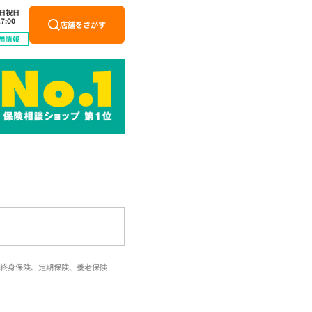
土日祝日
7:00
店舗をさがす
用情報
終身保険、定期保険、養老保険