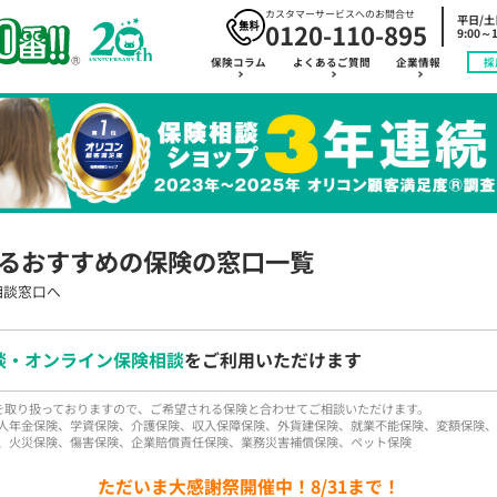
カスタマーサービスへのお問合せ
平日/
0120-110-895
9:00～1
保険コラム
よくあるご質問
企業情報
採
るおすすめの保険の窓口一覧
相談窓口へ
談・オンライン保険相談
をご利用いただけます
品を取り扱っておりますので、ご希望される保険と合わせてご相談いただけます。
人年金保険、学資保険、介護保険、収入保障保険、外貨建保険、就業不能保険、変額保険、
、火災保険、傷害保険、企業賠償責任保険、業務災害補償保険、ペット保険
ただいま大感謝祭開催中！8/31まで！