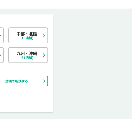
中部・北陸
北海道
東京都
岐阜県
大阪府
島根県
福岡県
神奈川県
宮城県
静岡県
京都府
岡山県
佐賀県
(16店舗)
茨城県
富山県
香川県
大分県
栃木県
石川県
愛媛県
宮崎県
九州・沖縄
(61店舗)
訪問で相談する