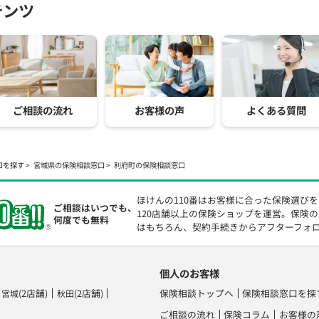
テンツ
ご相談の流れ
お客様の声
よくある質問
口を探す
宮城県の保険相談窓口
利府町の保険相談窓口
ほけんの110番はお客様に合った保険選び
ご相談はいつでも、
120店舗以上の保険ショップを運営。保険
何度でも無料
はもちろん、契約手続きからアフターフォ
個人のお客様
(2店舗)
(2店舗)
保険相談トップへ
保険相談窓口を探
宮城
秋田
ご相談の流れ
保険コラム
お客様の