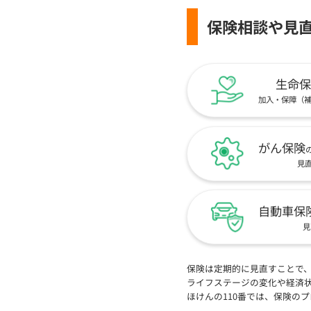
保険相談や見
生命保
加入・保障（
がん保険
見
自動車保
見
保険は定期的に見直すことで
ライフステージの変化や経済
ほけんの110番では、保険の