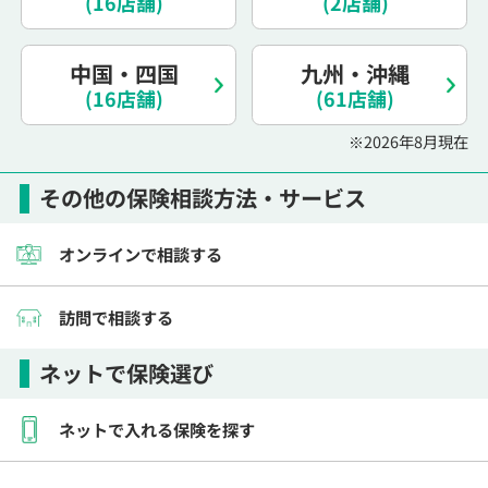
(16店舗)
(2店舗)
電話で相談予約
（オンライン保険相談専用）
0120-987-110
中国・四国
九州・沖縄
(16店舗)
平日 / 土日祝日 10:00〜17:00（通話無料）
(61店舗)
※受付時間外にご予約をいただいた場合は、
※2026年8月現在
翌営業日のご連絡となります
その他の保険相談方法・サービス
オンラインで相談する
訪問で相談する
ネットで保険選び
ネットで入れる保険を探す