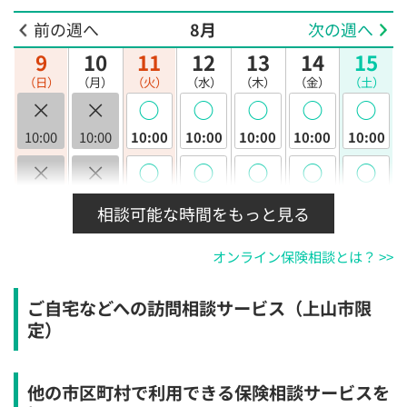
前の週へ
8月
次の週へ
9
10
11
12
13
14
15
（日）
（月）
（火）
（水）
（木）
（金）
（土）
×
×
◯
◯
◯
◯
◯
10:00
10:00
10:00
10:00
10:00
10:00
10:00
×
×
◯
◯
◯
◯
◯
10:30
10:30
10:30
10:30
10:30
10:30
10:30
相談可能な時間をもっと見る
×
×
◯
◯
◯
◯
◯
オンライン保険相談とは？ >>
11:00
11:00
11:00
11:00
11:00
11:00
11:00
×
×
◯
◯
◯
◯
◯
ご自宅などへの訪問相談サービス（上山市限
11:30
11:30
11:30
11:30
11:30
11:30
11:30
定）
×
×
◯
◯
◯
◯
◯
12:00
12:00
12:00
12:00
12:00
12:00
12:00
他の市区町村で利用できる保険相談サービスを