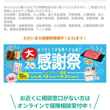
ほけんの110番では以下の保険商品を取り扱っておりますので、ご希望される
保険と合わせてご相談いただけます。
生命保険：医療保険、がん保険、個人年金保険、学資保険、介護保険、収入
保障保険、外貨建保険、就業不能保険、変額保険、終身保険、定期保険、養
老保険
損害保険：自動車保険、自転車保険、火災保険、傷害保険、企業賠償責任保
険、業務災害補償保険、ペット保険
ただいま大感謝祭開催中！8/31まで！
お近くに相談窓口がない方は
オンラインで保険相談受付中！