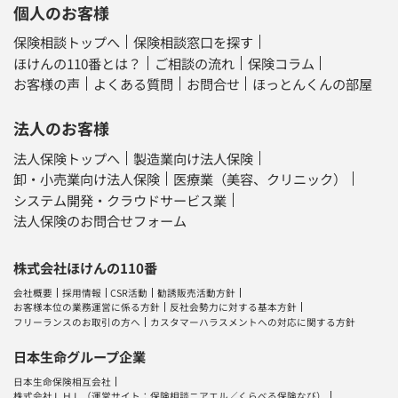
個人のお客様
保険相談トップへ
保険相談窓口を探す
ほけんの110番とは？
ご相談の流れ
保険コラム
お客様の声
よくある質問
お問合せ
ほっとんくんの部屋
法人のお客様
法人保険トップへ
製造業向け法人保険
卸・小売業向け法人保険
医療業（美容、クリニック）
システム開発・クラウドサービス業
法人保険のお問合せフォーム
株式会社ほけんの110番
会社概要
採用情報
CSR活動
勧誘販売活動方針
お客様本位の業務運営に係る方針
反社会勢力に対する基本方針
フリーランスのお取引の方へ
カスタマーハラスメントへの対応に関する方針
日本生命グループ企業
日本生命保険相互会社
株式会社ＬＨＬ
（運営サイト：
保険相談ニアエル
／
くらべる保険なび
）