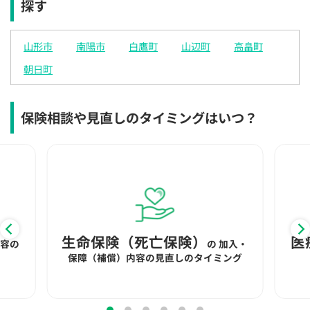
探す
×
×
◯
◯
◯
◯
◯
12:30
12:30
12:30
12:30
12:30
12:30
12:30
山形市
南陽市
白鷹町
山辺町
高畠町
◯
◯
◯
◯
◯
◯
◯
朝日町
13:00
13:00
13:00
13:00
13:00
13:00
13:00
◯
◯
◯
◯
◯
◯
◯
保険相談や見直しのタイミングはいつ？
13:30
13:30
13:30
13:30
13:30
13:30
13:30
◯
◯
◯
◯
◯
◯
◯
14:00
14:00
14:00
14:00
14:00
14:00
14:00
◯
◯
◯
◯
◯
◯
◯
14:30
14:30
14:30
14:30
14:30
14:30
14:30
生命保険（死亡保険）
医
内容の
の
加入・
◯
◯
◯
◯
◯
◯
◯
保障（補償）内容の見直しのタイミング
15:00
15:00
15:00
15:00
15:00
15:00
15:00
◯
◯
◯
◯
◯
◯
◯