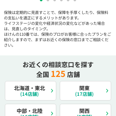
15:30
15:30
15:30
15:30
15:30
15:30
15:30
保険は定期的に見直すことで、保障を手厚くしたり、保険料
◯
◯
◯
◯
◯
◯
◯
の支払いを適正にするメリットがあります。
16:00
16:00
16:00
16:00
16:00
16:00
16:00
ライフステージの変化や経済状況の変化などがあった場合
は、見直しのタイミング。
◯
◯
◯
◯
◯
◯
◯
ほけんの110番では、保険のプロがお客様に合ったプランをご
紹介しますので、まずはお近くの保険の窓口までご相談くだ
16:30
16:30
16:30
16:30
16:30
16:30
16:30
さい。
◯
◯
◯
◯
◯
◯
◯
17:00
17:00
17:00
17:00
17:00
17:00
17:00
お近くの相談窓口を探す
◯
◯
◯
◯
◯
◯
◯
125
全国
店舗
17:30
17:30
17:30
17:30
17:30
17:30
17:30
◯
◯
◯
◯
◯
◯
◯
北海道・東北
関東
18:00
18:00
18:00
18:00
18:00
18:00
18:00
(14店舗)
(17店舗)
○：予約可 ×：予約不可
中部・北陸
関西
：お電話にてお問い合わせください