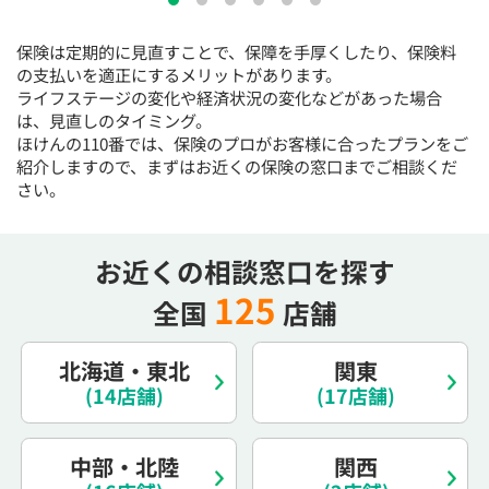
15:30
15:30
15:30
15:30
15:30
15:30
15:30
保険は定期的に見直すことで、保障を手厚くしたり、保険料
×
◯
◯
◯
◯
◯
◯
の支払いを適正にするメリットがあります。
16:00
16:00
16:00
16:00
16:00
16:00
16:00
ライフステージの変化や経済状況の変化などがあった場合
は、見直しのタイミング。
×
◯
◯
◯
◯
◯
◯
ほけんの110番では、保険のプロがお客様に合ったプランをご
紹介しますので、まずはお近くの保険の窓口までご相談くだ
16:30
16:30
16:30
16:30
16:30
16:30
16:30
さい。
×
◯
◯
◯
◯
◯
◯
17:00
17:00
17:00
17:00
17:00
17:00
17:00
お近くの相談窓口を探す
×
◯
◯
◯
◯
◯
◯
125
全国
店舗
17:30
17:30
17:30
17:30
17:30
17:30
17:30
×
◯
◯
◯
◯
◯
◯
北海道・東北
関東
18:00
18:00
18:00
18:00
18:00
18:00
18:00
(14店舗)
(17店舗)
○：予約可 ×：予約不可
中部・北陸
関西
：お電話にてお問い合わせください