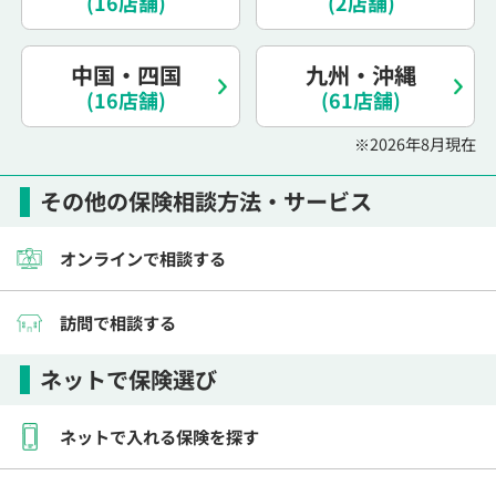
(16店舗)
(2店舗)
電話で相談予約
（オンライン保険相談専用）
0120-987-110
中国・四国
九州・沖縄
(16店舗)
平日 / 土日祝日 10:00〜17:00（通話無料）
(61店舗)
※受付時間外にご予約をいただいた場合は、
※2026年8月現在
翌営業日のご連絡となります
その他の保険相談方法・サービス
オンラインで相談する
訪問で相談する
ネットで保険選び
ネットで入れる保険を探す