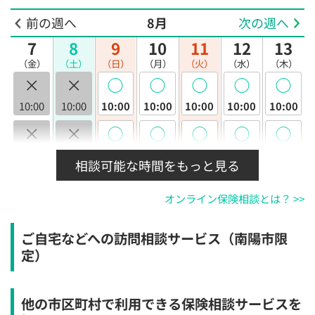
前の週へ
8月
次の週へ
7
8
9
10
11
12
13
（金）
（土）
（日）
（月）
（火）
（水）
（木）
×
×
◯
◯
◯
◯
◯
10:00
10:00
10:00
10:00
10:00
10:00
10:00
×
×
◯
◯
◯
◯
◯
10:30
10:30
10:30
10:30
10:30
10:30
10:30
相談可能な時間をもっと見る
×
×
◯
◯
◯
◯
◯
オンライン保険相談とは？ >>
11:00
11:00
11:00
11:00
11:00
11:00
11:00
×
×
◯
◯
◯
◯
◯
ご自宅などへの訪問相談サービス（南陽市限
11:30
11:30
11:30
11:30
11:30
11:30
11:30
定）
×
×
◯
◯
◯
◯
◯
12:00
12:00
12:00
12:00
12:00
12:00
12:00
他の市区町村で利用できる保険相談サービスを