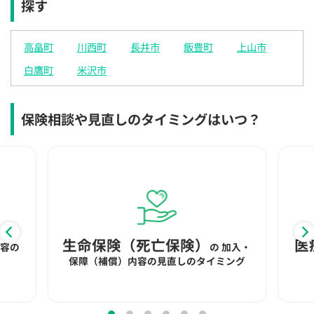
探す
×
×
◯
◯
◯
◯
◯
12:30
12:30
12:30
12:30
12:30
12:30
12:30
高畠町
川西町
長井市
飯豊町
上山市
×
◯
◯
◯
◯
◯
◯
白鷹町
米沢市
13:00
13:00
13:00
13:00
13:00
13:00
13:00
×
◯
◯
◯
◯
◯
◯
保険相談や見直しのタイミングはいつ？
13:30
13:30
13:30
13:30
13:30
13:30
13:30
×
◯
◯
◯
◯
◯
◯
14:00
14:00
14:00
14:00
14:00
14:00
14:00
×
◯
◯
◯
◯
◯
◯
14:30
14:30
14:30
14:30
14:30
14:30
14:30
生命保険（死亡保険）
医
内容の
の
加入・
×
◯
◯
◯
◯
◯
◯
保障（補償）内容の見直しのタイミング
15:00
15:00
15:00
15:00
15:00
15:00
15:00
×
◯
◯
◯
◯
◯
◯