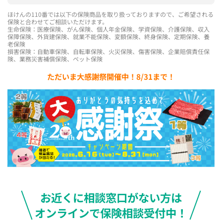
ほけんの110番では以下の保険商品を取り扱っておりますので、ご希望される
保険と合わせてご相談いただけます。
生命保険：医療保険、がん保険、個人年金保険、学資保険、介護保険、収入
保障保険、外貨建保険、就業不能保険、変額保険、終身保険、定期保険、養
老保険
損害保険：自動車保険、自転車保険、火災保険、傷害保険、企業賠償責任保
険、業務災害補償保険、ペット保険
ただいま大感謝祭開催中！8/31まで！
お近くに相談窓口がない方は
オンラインで保険相談受付中！