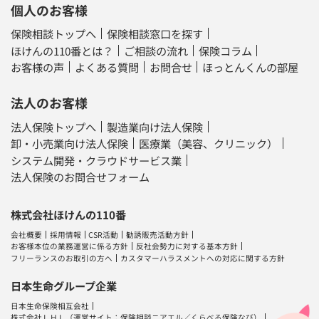
個人のお客様
保険相談トップへ
保険相談窓口を探す
ほけんの110番とは？
ご相談の流れ
保険コラム
お客様の声
よくある質問
お問合せ
ほっとんくんの部屋
法人のお客様
法人保険トップへ
製造業向け法人保険
卸・小売業向け法人保険
医療業（美容、クリニック）
システム開発・クラウドサービス業
法人保険のお問合せフォーム
株式会社ほけんの110番
会社概要
採用情報
CSR活動
勧誘販売活動方針
お客様本位の業務運営に係る方針
反社会勢力に対する基本方針
フリーランスのお取引の方へ
カスタマーハラスメントへの対応に関する方針
日本生命グループ企業
日本生命保険相互会社
株式会社ＬＨＬ
（運営サイト：
保険相談ニアエル
／
くらべる保険なび
）