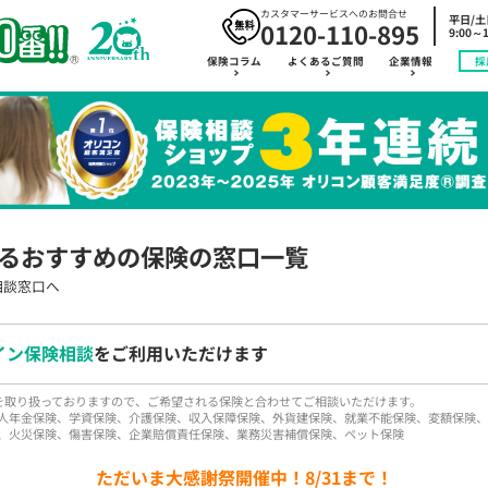
カスタマーサービスへのお問合せ
平日/
0120-110-895
9:00～1
保険コラム
よくあるご質問
企業情報
採
るおすすめの保険の窓口一覧
相談窓口へ
イン保険相談
をご利用いただけます
品を取り扱っておりますので、ご希望される保険と合わせてご相談いただけます。
人年金保険、学資保険、介護保険、収入保障保険、外貨建保険、就業不能保険、変額保険、
、火災保険、傷害保険、企業賠償責任保険、業務災害補償保険、ペット保険
ただいま大感謝祭開催中！8/31まで！