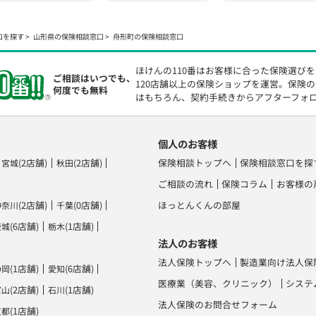
口を探す
山形県の保険相談窓口
舟形町の保険相談窓口
ほけんの110番はお客様に合った保険選び
ご相談はいつでも、
120店舗以上の保険ショップを運営。保険
何度でも無料
はもちろん、契約手続きからアフターフォ
個人のお客様
(2店舗)
(2店舗)
保険相談トップへ
保険相談窓口を探
宮城
秋田
ご相談の流れ
保険コラム
お客様の
(2店舗)
(0店舗)
ほっとんくんの部屋
神奈川
千葉
(6店舗)
(1店舗)
茨城
栃木
法人のお客様
法人保険トップへ
製造業向け法人保
(1店舗)
(6店舗)
静岡
愛知
医療業（美容、クリニック）
システ
(2店舗)
(1店舗)
富山
石川
法人保険のお問合せフォーム
(1店舗)
京都