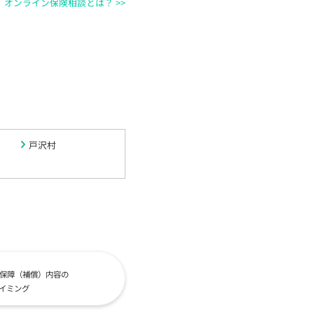
オンライン保険相談とは？ >>
戸沢村
保障（補償）内容の
イミング