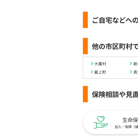
ご自宅などへ
他の市区町村
大蔵村
新
最上町
真
保険相談や見
生命保
加入・保障（