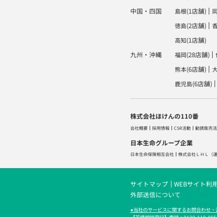
中国・四国
(1店舗)
島根
(2店舗)
徳島
(1店舗)
高知
九州・沖縄
(28店舗)
福岡
(6店舗)
熊本
(6店舗)
鹿児島
株式会社ほけんの110番
会社概要
採用情報
CSR活動
勧誘販売活
日本生命グループ企業
日本生命保険相互会社
株式会社ＬＨＬ
（
サイトマップ
WEBサイト利
外部送信について
●当社のサービスに関するお問合わせ・