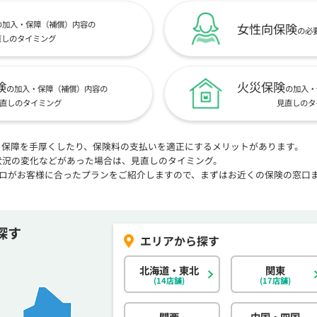
の加入・保障（補償）内容の
女性向保険
の必
直しのタイミング
険
火災保険
の加入・保障（補償）内容の
の加入・
直しのタイミング
見直しのタ
、保障を手厚くしたり、保険料の支払いを適正にするメリットがあります。
状況の変化などがあった場合は、見直しのタイミング。
プロがお客様に合ったプランをご紹介しますので、まずはお近くの保険の窓口
探す
北海道・東北
関東
(14店舗)
(17店舗)
関西
中国・四国