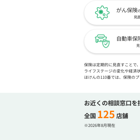
がん保険
見
自動車保
見
保険は定期的に見直すことで
ライフステージの変化や経済
ほけんの110番では、保険の
お近くの相談窓口を
125
全国
店舗
※2026年8月現在