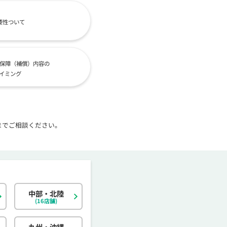
要性ついて
保障（補償）内容の
イミング
までご相談ください。
中部・北陸
北海道
東京都
岐阜県
大阪府
島根県
福岡県
神奈川県
宮城県
静岡県
京都府
岡山県
佐賀県
(16店舗)
茨城県
富山県
香川県
大分県
栃木県
石川県
愛媛県
宮崎県
九州・沖縄