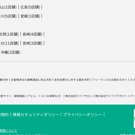
(1店舗)
(5店舗)
岡山
広島
(5店舗)
(1店舗)
香川
愛媛
(1店舗)
(4店舗)
佐賀
長崎
(11店舗)
(3店舗)
大分
宮崎
(2店舗)
沖縄
動方針
お客様本位の業務運営に係る方針
反社会勢力に対する基本方針
フリーランスのお取引の方へ
カ
運営サイト：
保険相談ニアエル
／
くらべる保険なび
）
株式会社ライフサロン
株式会社ライフプラザパートナ
用規約
情報セキュリティポリシー
プライバシーポリシー
苦情について