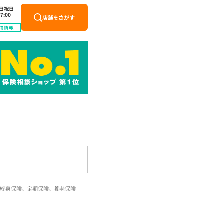
土日祝日
7:00
店舗をさがす
用情報
終身保険、定期保険、養老保険