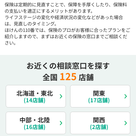
保険は定期的に見直すことで、保障を手厚くしたり、保険料
15:30
15:30
15:30
15:30
15:30
15:30
15:30
の支払いを適正にするメリットがあります。
◯
◯
◯
◯
◯
◯
ライフステージの変化や経済状況の変化などがあった場合
は、見直しのタイミング。
16:00
16:00
16:00
16:00
16:00
16:00
16:00
ほけんの110番では、保険のプロがお客様に合ったプランをご
◯
◯
◯
◯
◯
◯
紹介しますので、まずはお近くの保険の窓口までご相談くだ
さい。
16:30
16:30
16:30
16:30
16:30
16:30
16:30
◯
◯
◯
◯
◯
◯
◯
お近くの相談窓口を探す
17:00
17:00
17:00
17:00
17:00
17:00
17:00
125
全国
店舗
◯
◯
◯
◯
◯
◯
◯
17:30
17:30
17:30
17:30
17:30
17:30
17:30
北海道・東北
関東
◯
◯
◯
◯
◯
◯
◯
(14店舗)
(17店舗)
18:00
18:00
18:00
18:00
18:00
18:00
18:00
中部・北陸
関西
○：予約可 ×：予約不可
(16店舗)
(2店舗)
：お電話にてお問い合わせください