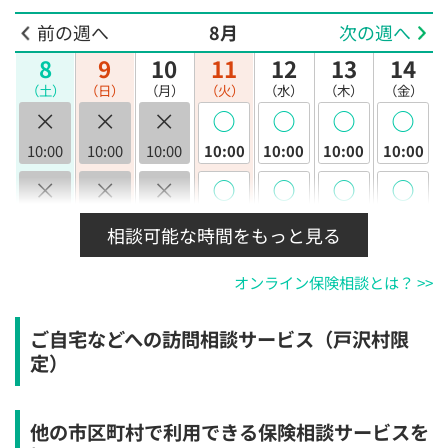
前の週へ
8月
次の週へ
8
9
10
11
12
13
14
（土）
（日）
（月）
（火）
（水）
（木）
（金）
×
×
×
◯
◯
◯
◯
10:00
10:00
10:00
10:00
10:00
10:00
10:00
×
×
×
◯
◯
◯
◯
10:30
10:30
10:30
10:30
10:30
10:30
10:30
相談可能な時間をもっと見る
×
×
×
◯
◯
◯
◯
オンライン保険相談とは？ >>
11:00
11:00
11:00
11:00
11:00
11:00
11:00
×
×
×
◯
◯
◯
◯
ご自宅などへの訪問相談サービス（戸沢村限
11:30
11:30
11:30
11:30
11:30
11:30
11:30
定）
×
×
×
◯
◯
◯
◯
12:00
12:00
12:00
12:00
12:00
12:00
12:00
他の市区町村で利用できる保険相談サービスを