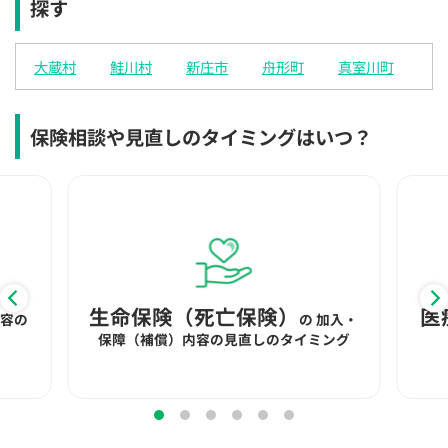
探す
×
×
×
◯
◯
◯
◯
12:30
12:30
12:30
12:30
12:30
12:30
12:30
大蔵村
鮭川村
新庄市
舟形町
真室川町
×
◯
◯
◯
◯
◯
◯
13:00
13:00
13:00
13:00
13:00
13:00
13:00
保険相談や見直しのタイミングはいつ？
×
◯
◯
◯
◯
◯
◯
13:30
13:30
13:30
13:30
13:30
13:30
13:30
◯
◯
◯
◯
◯
◯
14:00
14:00
14:00
14:00
14:00
14:00
14:00
◯
◯
◯
◯
◯
◯
生命保険（死亡保険）
医
内容の
の
加入・
14:30
14:30
14:30
14:30
14:30
14:30
14:30
保障（補償）内容の見直しのタイミング
◯
◯
◯
◯
◯
◯
15:00
15:00
15:00
15:00
15:00
15:00
15:00
◯
◯
◯
◯
◯
◯