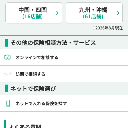
電話で相談予約
（オンライン保険相談専用）
0120-987-110
中国・四国
九州・沖縄
(16店舗)
(61店舗)
平日 / 土日祝日 10:00〜17:00（通話無料）
※2026年8月現在
※受付時間外にご予約をいただいた場合は、
翌営業日のご連絡となります
その他の保険相談方法・サービス
オンラインで相談する
訪問で相談する
ネットで保険選び
ネットで入れる保険を探す
よくある質問