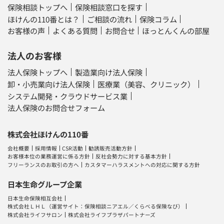
保険相談トップへ
保険相談窓口を探す
ほけんの110番とは？
ご相談の流れ
保険コラム
お客様の声
よくある質問
お問合せ
ほっとんくんの部屋
法人のお客様
法人保険トップへ
製造業向け法人保険
卸・小売業向け法人保険
医療業（美容、クリニック）
システム開発・クラウドサービス業
法人保険のお問合せフォーム
株式会社ほけんの110番
会社概要
採用情報
CSR活動
勧誘販売活動方針
お客様本位の業務運営に係る方針
反社会勢力に対する基本方針
フリーランスのお取引の方へ
カスタマーハラスメントへの対応に関する方針
日本生命グループ企業
日本生命保険相互会社
株式会社ＬＨＬ
（運営サイト：
保険相談ニアエル
／
くらべる保険なび
）
株式会社ライフサロン
株式会社ライフプラザパートナーズ