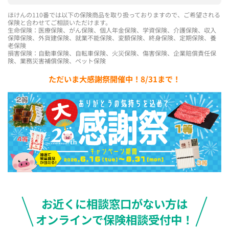
ほけんの110番では以下の保険商品を取り扱っておりますので、ご希望される
保険と合わせてご相談いただけます。
生命保険：医療保険、がん保険、個人年金保険、学資保険、介護保険、収入
保障保険、外貨建保険、就業不能保険、変額保険、終身保険、定期保険、養
老保険
損害保険：自動車保険、自転車保険、火災保険、傷害保険、企業賠償責任保
険、業務災害補償保険、ペット保険
ただいま大感謝祭開催中！8/31まで！
お近くに相談窓口がない方は
オンラインで保険相談受付中！