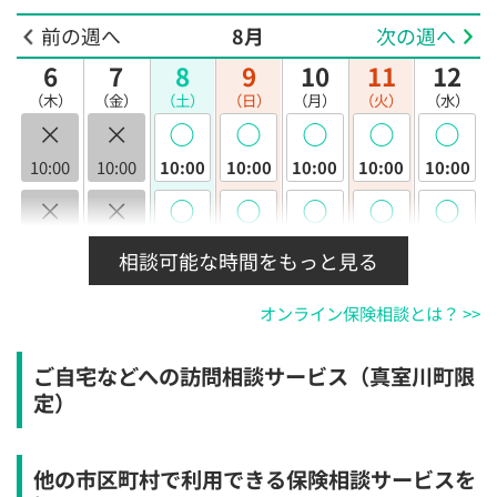
前の週へ
8月
次の週へ
6
7
8
9
10
11
12
（木）
（金）
（土）
（日）
（月）
（火）
（水）
×
×
◯
◯
◯
◯
◯
10:00
10:00
10:00
10:00
10:00
10:00
10:00
×
×
◯
◯
◯
◯
◯
10:30
10:30
10:30
10:30
10:30
10:30
10:30
相談可能な時間をもっと見る
×
×
◯
◯
◯
◯
◯
オンライン保険相談とは？ >>
11:00
11:00
11:00
11:00
11:00
11:00
11:00
×
×
◯
◯
◯
◯
◯
ご自宅などへの訪問相談サービス（真室川町限
11:30
11:30
11:30
11:30
11:30
11:30
11:30
定）
×
×
◯
◯
◯
◯
◯
12:00
12:00
12:00
12:00
12:00
12:00
12:00
他の市区町村で利用できる保険相談サービスを