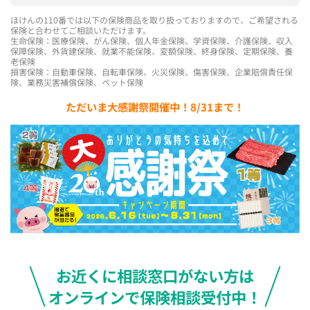
ほけんの110番では以下の保険商品を取り扱っておりますので、ご希望される
保険と合わせてご相談いただけます。
生命保険：医療保険、がん保険、個人年金保険、学資保険、介護保険、収入
保障保険、外貨建保険、就業不能保険、変額保険、終身保険、定期保険、養
老保険
損害保険：自動車保険、自転車保険、火災保険、傷害保険、企業賠償責任保
険、業務災害補償保険、ペット保険
ただいま大感謝祭開催中！8/31まで！
お近くに相談窓口がない方は
オンラインで保険相談受付中！