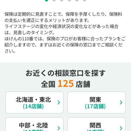
15:30
15:30
15:30
15:30
15:30
15:30
15:30
保険は定期的に見直すことで、保障を手厚くしたり、保険料
◯
◯
◯
◯
◯
◯
の支払いを適正にするメリットがあります。
16:00
16:00
16:00
16:00
16:00
16:00
16:00
ライフステージの変化や経済状況の変化などがあった場合
は、見直しのタイミング。
◯
◯
◯
◯
◯
◯
ほけんの110番では、保険のプロがお客様に合ったプランをご
紹介しますので、まずはお近くの保険の窓口までご相談くだ
16:30
16:30
16:30
16:30
16:30
16:30
16:30
さい。
◯
◯
◯
◯
◯
◯
17:00
17:00
17:00
17:00
17:00
17:00
17:00
お近くの相談窓口を探す
◯
◯
◯
◯
◯
◯
125
全国
店舗
17:30
17:30
17:30
17:30
17:30
17:30
17:30
◯
◯
◯
◯
◯
◯
北海道・東北
関東
18:00
18:00
18:00
18:00
18:00
18:00
18:00
(14店舗)
(17店舗)
○：予約可 ×：予約不可
中部・北陸
関西
：お電話にてお問い合わせください