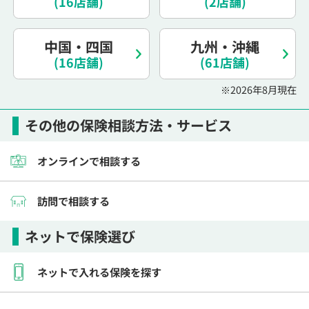
(16店舗)
(2店舗)
電話で相談予約
（オンライン保険相談専用）
0120-987-110
中国・四国
九州・沖縄
(16店舗)
平日 / 土日祝日 10:00〜17:00（通話無料）
(61店舗)
※受付時間外にご予約をいただいた場合は、
※2026年8月現在
翌営業日のご連絡となります
その他の保険相談方法・サービス
オンラインで相談する
訪問で相談する
ネットで保険選び
ネットで入れる保険を探す