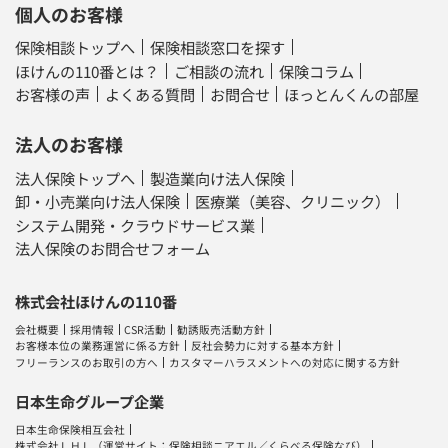
個人のお客様
保険相談トップへ
保険相談窓口を探す
ほけんの110番とは？
ご相談の流れ
保険コラム
お客様の声
よくある質問
お問合せ
ほっとんくんの部屋
法人のお客様
法人保険トップへ
製造業向け法人保険
卸・小売業向け法人保険
医療業（美容、クリニック）
システム開発・クラウドサービス業
法人保険のお問合せフォーム
株式会社ほけんの110番
会社概要
採用情報
CSR活動
勧誘販売活動方針
お客様本位の業務運営に係る方針
反社会勢力に対する基本方針
フリーランスのお取引の方へ
カスタマーハラスメントへの対応に関する方針
日本生命グループ企業
日本生命保険相互会社
株式会社ＬＨＬ
（運営サイト：
保険相談ニアエル
／
くらべる保険なび
）