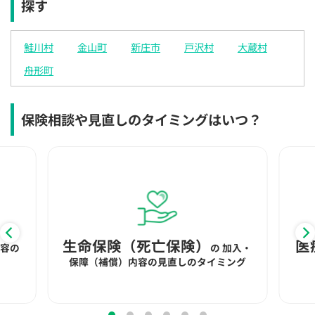
探す
×
×
◯
◯
◯
◯
◯
12:30
12:30
12:30
12:30
12:30
12:30
12:30
鮭川村
金山町
新庄市
戸沢村
大蔵村
×
◯
◯
◯
◯
◯
◯
舟形町
13:00
13:00
13:00
13:00
13:00
13:00
13:00
×
◯
◯
◯
◯
◯
◯
保険相談や見直しのタイミングはいつ？
13:30
13:30
13:30
13:30
13:30
13:30
13:30
×
◯
◯
◯
◯
◯
◯
14:00
14:00
14:00
14:00
14:00
14:00
14:00
×
◯
◯
◯
◯
◯
◯
14:30
14:30
14:30
14:30
14:30
14:30
14:30
生命保険（死亡保険）
医
内容の
の
加入・
×
◯
◯
◯
◯
◯
◯
保障（補償）内容の見直しのタイミング
15:00
15:00
15:00
15:00
15:00
15:00
15:00
◯
◯
◯
◯
◯
◯