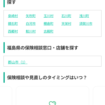
探す
×
×
◯
◯
◯
◯
◯
12:30
12:30
12:30
12:30
12:30
12:30
12:30
泉崎村
矢吹町
玉川村
石川町
浅川町
×
◯
◯
◯
◯
◯
◯
鏡石町
白河市
棚倉町
天栄村
須賀川市
13:00
13:00
13:00
13:00
13:00
13:00
13:00
西郷村
鮫川村
古殿町
×
◯
◯
◯
◯
◯
◯
13:30
13:30
13:30
13:30
13:30
13:30
13:30
福島県の保険相談窓口・店舗を探す
×
◯
◯
◯
◯
◯
◯
14:00
14:00
14:00
14:00
14:00
14:00
14:00
郡山市（1）
×
◯
◯
◯
◯
◯
◯
14:30
14:30
14:30
14:30
14:30
14:30
14:30
保険相談や見直しのタイミングはいつ？
×
◯
◯
◯
◯
◯
◯
15:00
15:00
15:00
15:00
15:00
15:00
15:00
◯
◯
◯
◯
◯
◯