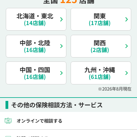
電話で相談予約
（オンライン保険相談専用）
0120-987-110
北海道・東北
関東
(14店舗)
(17店舗)
平日 / 土日祝日 10:00〜17:00（通話無料）
※受付時間外にご予約をいただいた場合は、
翌営業日のご連絡となります
中部・北陸
関西
(16店舗)
(2店舗)
中国・四国
九州・沖縄
(16店舗)
(61店舗)
※2026年8月現在
その他の保険相談方法・サービス
オンラインで相談する