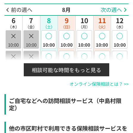
前の週へ
8月
次の週へ
6
7
8
9
10
11
12
（木）
（金）
（土）
（日）
（月）
（火）
（水）
×
×
◯
◯
◯
◯
◯
10:00
10:00
10:00
10:00
10:00
10:00
10:00
×
×
◯
◯
◯
◯
◯
10:30
10:30
10:30
10:30
10:30
10:30
10:30
相談可能な時間をもっと見る
×
×
◯
◯
◯
◯
◯
オンライン保険相談とは？ >>
11:00
11:00
11:00
11:00
11:00
11:00
11:00
×
×
◯
◯
◯
◯
◯
ご自宅などへの訪問相談サービス（中島村限
11:30
11:30
11:30
11:30
11:30
11:30
11:30
定）
×
×
◯
◯
◯
◯
◯
12:00
12:00
12:00
12:00
12:00
12:00
12:00
他の市区町村で利用できる保険相談サービスを