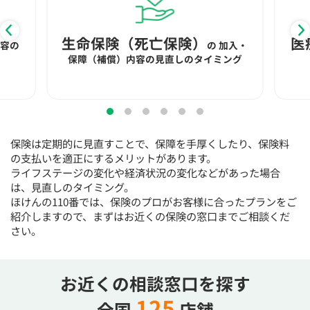
15:30
15:30
15:30
15:30
15:30
15:30
15:30
◯
◯
◯
◯
◯
◯
生命保険（死亡保険）
医
内容の
の
加入・
16:00
16:00
16:00
16:00
16:00
16:00
16:00
保障（補償）内容の見直しのタイミング
◯
◯
◯
◯
◯
◯
16:30
16:30
16:30
16:30
16:30
16:30
16:30
◯
◯
◯
◯
◯
◯
保険は定期的に見直すことで、保障を手厚くしたり、保険料
17:00
17:00
17:00
17:00
17:00
17:00
17:00
の支払いを適正にするメリットがあります。
ライフステージの変化や経済状況の変化などがあった場合
◯
◯
◯
◯
◯
◯
は、見直しのタイミング。
17:30
17:30
17:30
17:30
17:30
17:30
17:30
ほけんの110番では、保険のプロがお客様に合ったプランをご
紹介しますので、まずはお近くの保険の窓口までご相談くだ
◯
◯
◯
◯
◯
◯
さい。
18:00
18:00
18:00
18:00
18:00
18:00
18:00
お近くの相談窓口を探す
○：予約可 ×：予約不可
：お電話にてお問い合わせください
125
全国
店舗