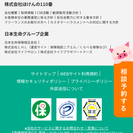
株式会社ほけんの110番
会社概要
採用情報
CSR活動
勧誘販売活動方針
お客様本位の業務運営に係る方針
反社会勢力に対する基本方針
フリーランスのお取引の方へ
カスタマーハラスメントへの対応に関する方針
日本生命グループ企業
日本生命保険相互会社
株式会社ＬＨＬ
（運営サイト：
保険相談ニアエル
／
くらべる保険なび
）
株式会社ライフサロン
株式会社ライフプラザパートナーズ
サイトマップ
WEBサイト利用規約
情報セキュリティポリシー
プライバシーポリシー
外部送信について
●当社のサービスに関するお問合わせ・苦情について
【苦情相談窓口】電話：0120-110-895／メール：info@e-hoken110.com