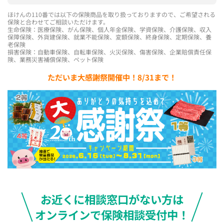
ほけんの110番では以下の保険商品を取り扱っておりますので、ご希望される
保険と合わせてご相談いただけます。
生命保険：医療保険、がん保険、個人年金保険、学資保険、介護保険、収入
保障保険、外貨建保険、就業不能保険、変額保険、終身保険、定期保険、養
老保険
損害保険：自動車保険、自転車保険、火災保険、傷害保険、企業賠償責任保
険、業務災害補償保険、ペット保険
ただいま大感謝祭開催中！8/31まで！
お近くに相談窓口がない方は
オンラインで保険相談受付中！