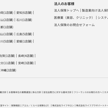
法人のお客様
法人保険トップへ
製造業向け法人保
(1店舗)
(6店舗)
静岡
愛知
医療業（美容、クリニック）
システ
(2店舗)
(1店舗)
富山
石川
法人保険のお問合せフォーム
(1店舗)
京都
(1店舗)
(5店舗)
岡山
広島
(5店舗)
(1店舗)
香川
愛媛
(1店舗)
(4店舗)
佐賀
長崎
(11店舗)
(3店舗)
大分
宮崎
(2店舗)
沖縄
動方針
お客様本位の業務運営に係る方針
反社会勢力に対する基本方針
フリーランスのお取引の方へ
カ
運営サイト：
保険相談ニアエル
／
くらべる保険なび
）
株式会社ライフサロン
株式会社ライフプラザパートナ