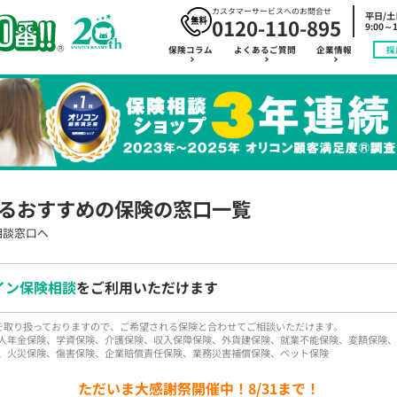
カスタマーサービスへのお問合せ
平日/
0120-110-895
9:00～1
保険コラム
よくあるご質問
企業情報
採
るおすすめの保険の窓口一覧
相談窓口へ
イン保険相談
をご利用いただけます
品を取り扱っておりますので、ご希望される保険と合わせてご相談いただけます。
人年金保険、学資保険、介護保険、収入保障保険、外貨建保険、就業不能保険、変額保険、
、火災保険、傷害保険、企業賠償責任保険、業務災害補償保険、ペット保険
ただいま大感謝祭開催中！8/31まで！