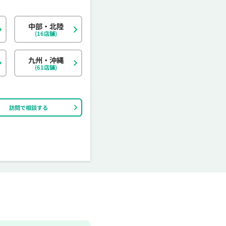
中部・北陸
北海道
東京都
岐阜県
大阪府
島根県
福岡県
神奈川県
宮城県
静岡県
京都府
岡山県
佐賀県
(16店舗)
茨城県
富山県
香川県
大分県
栃木県
石川県
愛媛県
宮崎県
九州・沖縄
(61店舗)
訪問で相談する