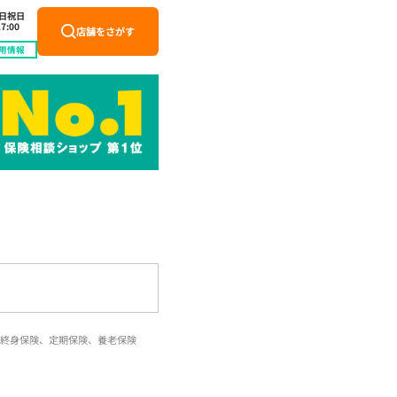
土日祝日
7:00
店舗をさがす
用情報
終身保険、定期保険、養老保険