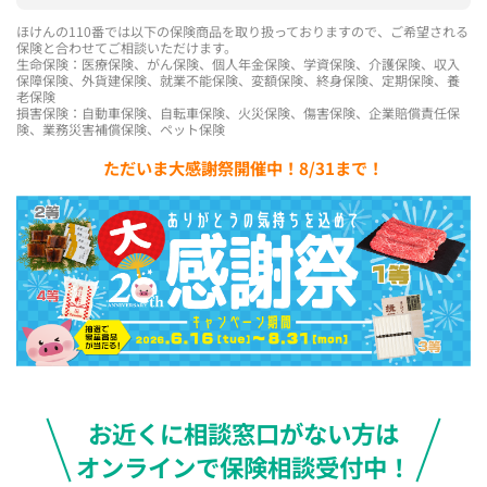
ほけんの110番では以下の保険商品を取り扱っておりますので、ご希望される
保険と合わせてご相談いただけます。
生命保険：医療保険、がん保険、個人年金保険、学資保険、介護保険、収入
保障保険、外貨建保険、就業不能保険、変額保険、終身保険、定期保険、養
老保険
損害保険：自動車保険、自転車保険、火災保険、傷害保険、企業賠償責任保
険、業務災害補償保険、ペット保険
ただいま大感謝祭開催中！8/31まで！
お近くに相談窓口がない方は
オンラインで保険相談受付中！