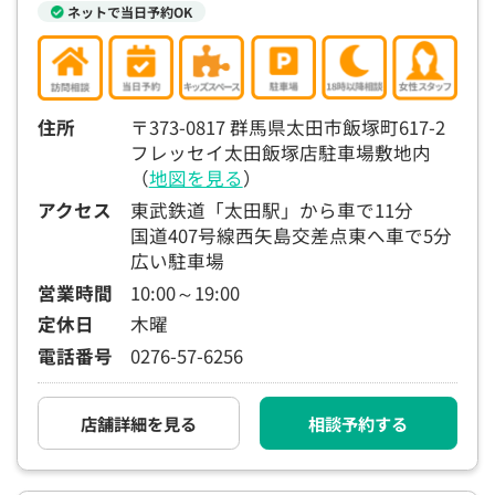
ネットで当日予約OK
15:30
15:30
15:30
15:30
15:30
15:30
15:30
◯
◯
◯
◯
◯
◯
◯
16:00
16:00
16:00
16:00
16:00
16:00
16:00
住所
〒373-0817 群馬県太田市飯塚町617-2
◯
◯
◯
◯
◯
◯
◯
フレッセイ太田飯塚店駐車場敷地内
16:30
16:30
16:30
16:30
16:30
16:30
16:30
（
地図を見る
）
◯
◯
◯
◯
◯
◯
◯
アクセス
東武鉄道「太田駅」から車で11分
国道407号線西矢島交差点東へ車で5分
17:00
17:00
17:00
17:00
17:00
17:00
17:00
広い駐車場
◯
◯
◯
◯
◯
◯
◯
営業時間
10:00～19:00
17:30
17:30
17:30
17:30
17:30
17:30
17:30
定休日
木曜
電話番号
0276-57-6256
◯
◯
◯
◯
◯
◯
◯
18:00
18:00
18:00
18:00
18:00
18:00
18:00
店舗詳細を見る
相談予約する
○：予約可 ×：予約不可
：お電話にてお問い合わせください