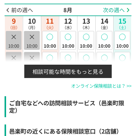
前の週へ
8月
次の週へ
9
10
11
12
13
14
15
（日）
（月）
（火）
（水）
（木）
（金）
（土）
×
×
◯
◯
◯
◯
◯
10:00
10:00
10:00
10:00
10:00
10:00
10:00
×
×
◯
◯
◯
◯
◯
10:30
10:30
10:30
10:30
10:30
10:30
10:30
相談可能な時間をもっと見る
×
×
◯
◯
◯
◯
◯
オンライン保険相談とは？ >>
11:00
11:00
11:00
11:00
11:00
11:00
11:00
×
×
◯
◯
◯
◯
◯
ご自宅などへの訪問相談サービス（邑楽町限
11:30
11:30
11:30
11:30
11:30
11:30
11:30
定）
×
×
◯
◯
◯
◯
◯
12:00
12:00
12:00
12:00
12:00
12:00
12:00
邑楽町の近くにある保険相談窓口
（2店舗）