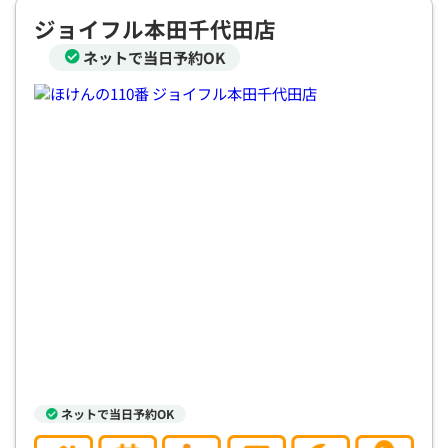
電話で相談予約
（オンライン保険相談専用）
ジョイフル本田千代田店
0120-987-110
ネットで当日予約OK
平日 / 土日祝日 10:00〜17:00（通話無料）
※受付時間外にご予約をいただいた場合は、
翌営業日のご連絡となります
ネットで当日予約OK